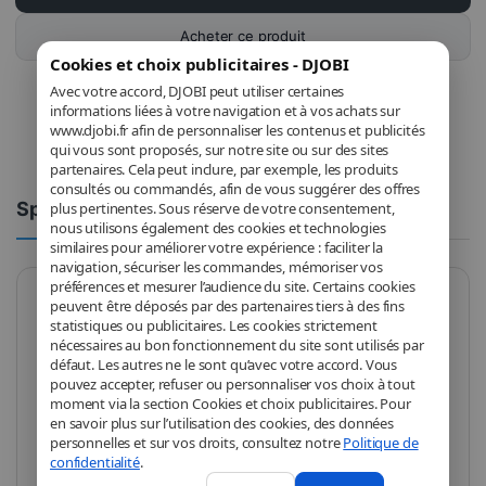
Acheter ce produit
Cookies et choix publicitaires - DJOBI
Avec votre accord, DJOBI peut utiliser certaines
informations liées à votre navigation et à vos achats sur
www.djobi.fr afin de personnaliser les contenus et publicités
qui vous sont proposés, sur notre site ou sur des sites
partenaires. Cela peut inclure, par exemple, les produits
consultés ou commandés, afin de vous suggérer des offres
Spécifications
Commentaires
plus pertinentes. Sous réserve de votre consentement,
nous utilisons également des cookies et technologies
similaires pour améliorer votre expérience : faciliter la
navigation, sécuriser les commandes, mémoriser vos
préférences et mesurer l’audience du site. Certains cookies
peuvent être déposés par des partenaires tiers à des fins
Marque
Intel
statistiques ou publicitaires. Les cookies strictement
nécessaires au bon fonctionnement du site sont utilisés par
Modèle
BX8071512900K
défaut. Les autres ne le sont qu’avec votre accord. Vous
pouvez accepter, refuser ou personnaliser vos choix à tout
Socket
LGA 1700
moment via la section Cookies et choix publicitaires. Pour
en savoir plus sur l’utilisation des cookies, des données
Fréquence
3.2 GHz
personnelles et sur vos droits, consultez notre
Politique de
confidentialité
.
CPU