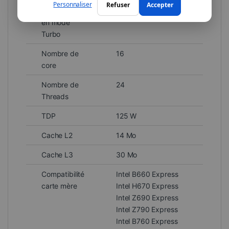
Personnaliser
Refuser
Accepter
Fréquence
5.2 GHz
en mode
Turbo
Nombre de
16
core
Nombre de
24
Threads
TDP
125 W
Cache L2
14 Mo
Cache L3
30 Mo
Compatibilité
Intel B660 Express
carte mère
Intel H670 Express
Intel Z690 Express
Intel Z790 Express
Intel B760 Express