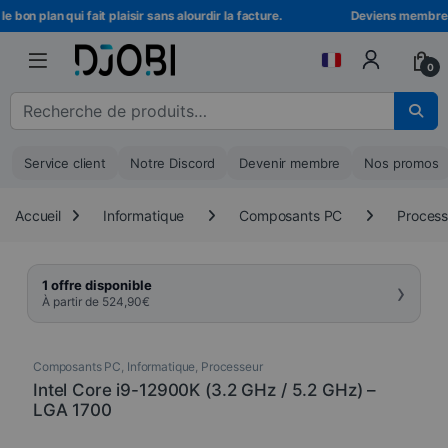
Skip to navigation
Skip to content
bon plan qui fait plaisir sans alourdir la facture.
Deviens membre DJO
0
Recherche pour :
Service client
Notre Discord
Devenir membre
Nos promos
Accueil
Informatique
Composants PC
Process
›
1 offre disponible
À partir de
524,90
€
Composants PC
,
Informatique
,
Processeur
Intel Core i9-12900K (3.2 GHz / 5.2 GHz) –
LGA 1700