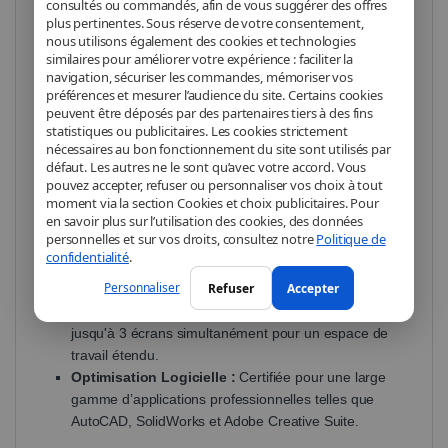
consultés ou commandés, afin de vous suggérer des offres
elle offre des performances optimisées pour les
plus pertinentes. Sous réserve de votre consentement,
applications professionnelles telles que la conception
nous utilisons également des cookies et technologies
graphique, la modélisation 3D et l'édition vidéo.
similaires pour améliorer votre expérience : faciliter la
navigation, sécuriser les commandes, mémoriser vos
préférences et mesurer l’audience du site. Certains cookies
Caractéristiques Clés :
peuvent être déposés par des partenaires tiers à des fins
statistiques ou publicitaires. Les cookies strictement
nécessaires au bon fonctionnement du site sont utilisés par
Architecture NVIDIA Turing :
Une performance
défaut. Les autres ne le sont qu’avec votre accord. Vous
accrue pour un rendu graphique fluide et précis.
pouvez accepter, refuser ou personnaliser vos choix à tout
4 Go de Mémoire GDDR6 :
Une capacité idéale
moment via la section Cookies et choix publicitaires. Pour
en savoir plus sur l’utilisation des cookies, des données
pour gérer des charges de travail professionnelles
personnelles et sur vos droits, consultez notre
Politique de
et assurer une fluidité optimale.
confidentialité
.
Format Compact :
Conception low-profile adaptée
Personnaliser
Refuser
Accepter
aux stations de travail de petite taille.
Compatibilité Multi-Écrans :
Prise en charge de
jusqu'à 3 écrans simultanément pour un espace de
travail étendu.
Optimisation Logicielle :
Certifiée pour une large
gamme d’applications professionnelles telles que
AutoCAD, SolidWorks et Adobe Creative Suite.