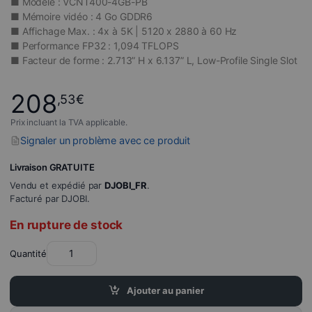
■ Modèle : VCNT400-4GB-PB
■ Mémoire vidéo : 4 Go GDDR6
■ Affichage Max. : 4x à 5K | 5120 x 2880 à 60 Hz
■ Performance FP32 : 1,094 TFLOPS
■ Facteur de forme : 2.713” H x 6.137” L, Low-Profile Single Slot
208
,53
€
Prix incluant la TVA applicable.
Signaler un problème avec ce produit
Livraison GRATUITE
Vendu et expédié par
DJOBI_FR
.
Facturé par DJOBI.
En rupture de stock
Quantité
Ajouter au panier