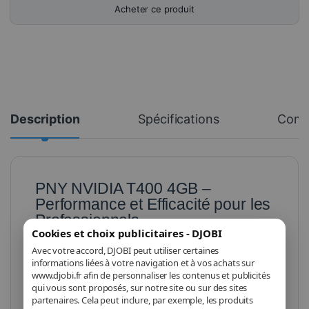
Acheter ce produit
Description
Spécifications
Comm
PNY NVIDIA T400 4GB –
Performance et Efficacité pour les
Professionnels
Cookies et choix publicitaires - DJOBI
Avec votre accord, DJOBI peut utiliser certaines
La
PNY NVIDIA T400 4GB
est une carte graphique
informations liées à votre navigation et à vos achats sur
compacte et puissante, conçue pour les professionnels
www.djobi.fr afin de personnaliser les contenus et publicités
ayant besoin d'une solution graphique fiable et
qui vous sont proposés, sur notre site ou sur des sites
performante. Basée sur l’architecture NVIDIA Turing,
partenaires. Cela peut inclure, par exemple, les produits