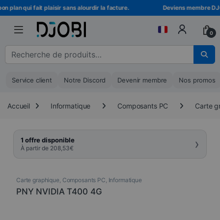
Skip to navigation
Skip to content
plan qui fait plaisir sans alourdir la facture.
Deviens membre DJOBI 
0
Recherche pour :
Service client
Notre Discord
Devenir membre
Nos promos
Accueil
Informatique
Composants PC
Carte g
›
1 offre disponible
À partir de
208,53
€
Carte graphique
,
Composants PC
,
Informatique
PNY NVIDIA T400 4G