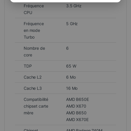
Fréquence
3.5 GHz
CPU
Fréquence
5 GHz
en mode
Turbo
Nombre de
6
core
TDP
65 W
Cache L2
6 Mo
Cache L3
16 Mo
Compatibilité
AMD B650E
chipset carte
AMD X670
mère
AMD B650
AMD X670E
Chipset
AMD Radeon 740M