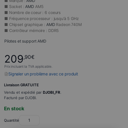
■ Marque :
AMD
■ Socket :
AMD
AM5
■ Nombre de coeur : 6 coeurs
■ Fréquence processeur : jusqu’à 5 GHz
■ Chipset graphique :
AMD
Radeon 740M
■ Contrôleur mémoire : DDR5
Pilotes et support
AMD
209
,90
€
Prix incluant la TVA applicable.
Signaler un problème avec ce produit
Livraison GRATUITE
Vendu et expédié par
DJOBI_FR
.
Facturé par DJOBI.
En stock
Quantité