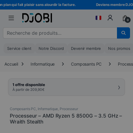
Skip to navigation
Skip to content
lan qui fait plaisir sans alourdir la facture.
Deviens membre DJOBI !
0
Recherche pour :
Service client
Notre Discord
Devenir membre
Nos promos
Accueil
Informatique
Composants PC
Process
›
1 offre disponible
À partir de
209,90
€
Composants PC
,
Informatique
,
Processeur
Processeur – AMD Ryzen 5 8500G – 3.5 GHz –
Wraith Stealth