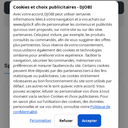
Cookies et choix publicitaires - DJOBI
Ajouter au panier
Avec votre accord, DJOBI peut utiliser certaines
informations liées à votre navigation et à vos achats sur
Acheter ce produit
www.djobi.fr afin de personnaliser les contenus et publicités
qui vous sont proposés, sur notre site ou sur des sites
partenaires. Cela peut inclure, par exemple, les produits
consultés ou commandés, afin de vous suggérer des offres
plus pertinentes. Sous réserve de votre consentement,
nous utilisons également des cookies et technologies
similaires pour améliorer votre expérience : faciliter la
navigation, sécuriser les commandes, mémoriser vos
Spécifications
Commentaires
préférences et mesurer l’audience du site. Certains cookies
peuvent être déposés par des partenaires tiers à des fins
statistiques ou publicitaires. Les cookies strictement
nécessaires au bon fonctionnement du site sont utilisés par
défaut. Les autres ne le sont qu’avec votre accord. Vous
pouvez accepter, refuser ou personnaliser vos choix à tout
Marque
AMD
moment via la section Cookies et choix publicitaires. Pour
en savoir plus sur l’utilisation des cookies, des données
Modèle
100-100000931BOX
personnelles et sur vos droits, consultez notre
Politique de
confidentialité
.
Support du
AMD AM5
Personnaliser
Refuser
Accepter
processeur