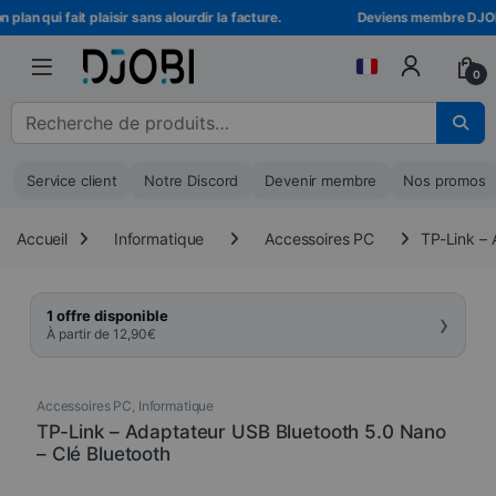
Skip to navigation
Skip to content
lan qui fait plaisir sans alourdir la facture.
Deviens membre DJOBI ! 
0
Recherche pour :
Service client
Notre Discord
Devenir membre
Nos promos
Accueil
Informatique
Accessoires PC
TP-Link – 
›
1 offre disponible
À partir de
12,90
€
Accessoires PC
,
Informatique
TP-Link – Adaptateur USB Bluetooth 5.0 Nano
– Clé Bluetooth