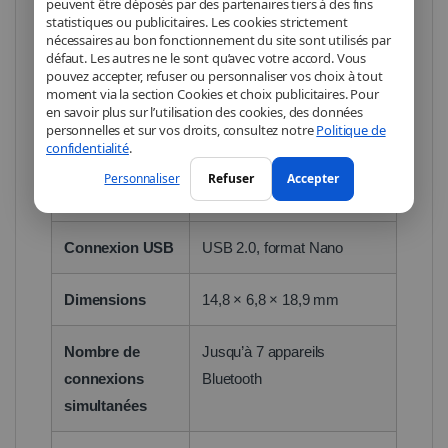
peuvent être déposés par des partenaires tiers à des fins
statistiques ou publicitaires. Les cookies strictement
Technologie
Bluetooth 5.0
nécessaires au bon fonctionnement du site sont utilisés par
défaut. Les autres ne le sont qu’avec votre accord. Vous
Bluetooth
(rétrocompatible avec
pouvez accepter, refuser ou personnaliser vos choix à tout
4.0/3.0/2.1/2.0/1.1)
moment via la section Cookies et choix publicitaires. Pour
en savoir plus sur l’utilisation des cookies, des données
personnelles et sur vos droits, consultez notre
Politique de
Compatibilité
Windows 11, 10, 8.1, 7
confidentialité
.
OS
(pilote requis pour Windows
Personnaliser
Refuser
Accepter
7)
Connexion USB
USB 2.0, format Nano
Dimensions
14,8 × 6,8 × 18,9 mm
Nombre de
Jusqu’à 7 appareils
connexions
Bluetooth
simultanées