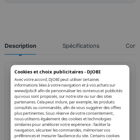
Description
Spécifications
Comm
Cookies et choix publicitaires - DJOBI
TP-Link Adaptateur USB
Avec votre accord, DJOBI peut utiliser certaines
informations liées à votre navigation et à vos achats sur
Bluetooth 5.0 Nano
www.djobi.fr afin de personnaliser les contenus et publicités
(UB500)
qui vous sont proposés, sur notre site ou sur des sites
partenaires. Cela peut inclure, par exemple, les produits
consultés ou commandés, afin de vous suggérer des offres
plus pertinentes. Sous réserve de votre consentement,
nous utilisons également des cookies et technologies
Marque
TP-Link
similaires pour améliorer votre expérience : faciliter la
navigation, sécuriser les commandes, mémoriser vos
Modèle
UB500
préférences et mesurer l’audience du site. Certains cookies