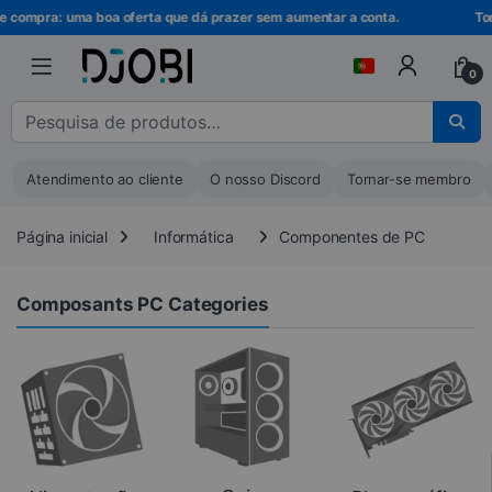
Ir para a navegação
Ir para o conteúdo
de compra: uma boa oferta que dá prazer sem aumentar a conta.
Torn
0
Pesquisar por :
Atendimento ao cliente
O nosso Discord
Tornar-se membro
Página inicial
Informática
Componentes de PC
Composants PC Categories