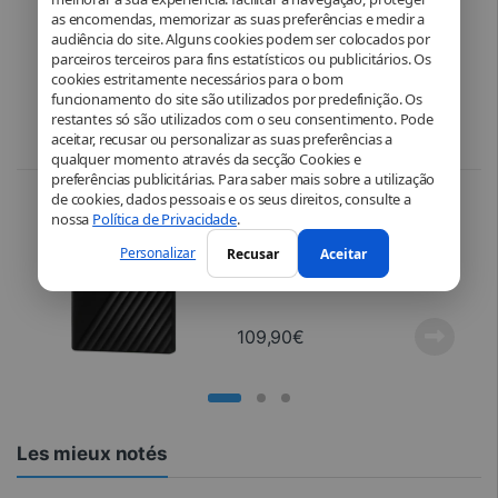
Pâte thermique – Cooler Master –
as encomendas, memorizar as suas preferências e medir a
HTK-002 Thermal Grease
audiência do site. Alguns cookies podem ser colocados por
parceiros terceiros para fins estatísticos ou publicitários. Os
cookies estritamente necessários para o bom
funcionamento do site são utilizados por predefinição. Os
restantes só são utilizados com o seu consentimento. Pode
8,99
€
aceitar, recusar ou personalizar as suas preferências a
qualquer momento através da secção Cookies e
preferências publicitárias. Para saber mais sobre a utilização
de cookies, dados pessoais e os seus direitos, consulte a
Componentes de PC
,
Informática
,
Armazenamento externo
nossa
Política de Privacidade
.
Western Digital – My Passport 2
TB – Disco rígido externo – Preto
Personalizar
Recusar
Aceitar
109,90
€
Les mieux notés