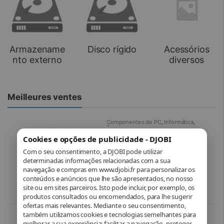
Armazename
Disco rígido
Acessórios
nto externo
diversos
Meilleures ventes
Componentes de PC
,
Informática
,
Processador
AMD Ryzen 9 5900X (3,7 GHz /
Cookies e opções de publicidade - DJOBI
4,8 GHz)
Com o seu consentimento, a DJOBI pode utilizar
determinadas informações relacionadas com a sua
navegação e compras em www.djobi.fr para personalizar os
conteúdos e anúncios que lhe são apresentados, no nosso
399,26
€
site ou em sites parceiros. Isto pode incluir, por exemplo, os
produtos consultados ou encomendados, para lhe sugerir
ofertas mais relevantes. Mediante o seu consentimento,
também utilizamos cookies e tecnologias semelhantes para
Acessórios diversos
,
Componentes
melhorar a sua experiência: facilitar a navegação, proteger
de PC
,
Informática