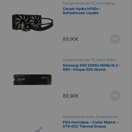
Componentes de PC
,
Informática
,
Refroidissement
Corsair Hydro H100x –
Refroidisseur Liquide
89,90
€
Componentes de PC
,
Disco NVMe
,
Informática
Samsung SSD 500Go NVMe M.2 –
980 – Disque SSD Interne
89,90
€
Acessórios diversos
,
Componentes
de PC
,
Informática
Pâte thermique – Cooler Master –
HTK-002 Thermal Grease