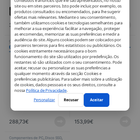
conteúdos e anúncios que lhe são apresentados, no nosso
site ou em sites parceiros. Isto pode incluir, por exemplo, os
produtos consultados ou encomendados, para lhe sugerir
ofertas mais relevantes. Mediante o seu consentimento,
também utilizamos cookies e tecnologias semelhantes para
39,90
€
499,99
€
melhorar a sua experiência: facilitar a navegação, proteger
as encomendas, memorizar as suas preferências e medir a
audiência do site. Alguns cookies podem ser colocados por
Componentes de PC
,
Disco SSD
,
Componentes de PC
,
Disco SSD
,
parceiros terceiros para fins estatísticos ou publicitários. Os
Informática
Informática
Disque SSD Samsung 870 QVO
Disco SSD Samsung 870 QVO –
cookies estritamente necessários para o bom
– 4 To Seconde génération
2 TB, segunda geração
funcionamento do site são utilizados por predefinição. Os
restantes só são utilizados com o seu consentimento. Pode
aceitar, recusar ou personalizar as suas preferências a
qualquer momento através da secção Cookies e
preferências publicitárias. Para saber mais sobre a utilização
de cookies, dados pessoais e os seus direitos, consulte a
nossa
Política de Privacidade
.
Personalizar
Recusar
Aceitar
288,73
€
153,99
€
Componentes de PC
,
Disco SSD
,