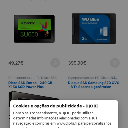
49,27
€
399,90
€
Componentes de PC
,
Disco SSD
,
Componentes de PC
,
Disco SSD
,
Informática
Informática
Disco SSD Emtec – 240 GB –
Disque SSD Samsung 870 QVO
X150 SSD Power Plus
– 8 To Seconde génération
Cookies e opções de publicidade - DJOBI
Com o seu consentimento, a DJOBI pode utilizar
determinadas informações relacionadas com a sua
navegação e compras em www.djobi.fr para personalizar os