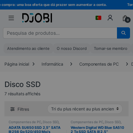
Ir para a navegação
Ir para o conteúdo
e compra: uma boa oferta que dá prazer sem aumentar a conta.
Torn
0
Pesquisar por :
Atendimento ao cliente
O nosso Discord
Tornar-se membro
Página inicial
Informática
Componentes de PC
Disco SSD
Trié du plus récent au plus ancien
7 résultats affichés
Filtres
Componentes de PC
,
Disco SSD
,
Componentes de PC
,
Disco SSD
,
Informática
Informática
ADATA SU650 SSD 2,5″ SATA
Western Digital WD Blue SA510
III 256 Go 520/450 Mo/s
2 To SSD SATA III 2.5″