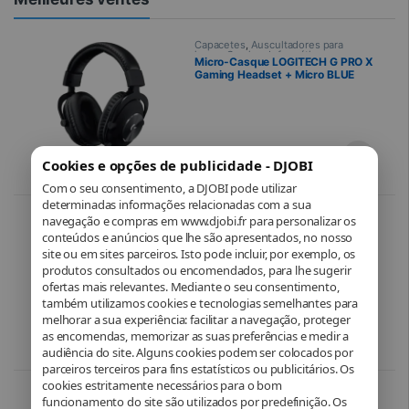
Capacetes
,
Auscultadores para
jogos
,
Gaming
,
Informática
,
Micro-Casque LOGITECH G PRO X
Periféricos
,
PROMOTIONS
Gaming Headset + Micro BLUE
VO!CE – Surround 7.1 – PC / Xbox /
Nintendo Switch / PS5 – Noir
94,90
€
139,00
€
Cookies e opções de publicidade - DJOBI
Com o seu consentimento, a DJOBI pode utilizar
determinadas informações relacionadas com a sua
navegação e compras em www.djobi.fr para personalizar os
Capacetes
,
Auscultadores para
jogos
,
Gaming
,
Informática
,
conteúdos e anúncios que lhe são apresentados, no nosso
Razer Kraken – Noir – Casque
Periféricos
Gaming filaire multiplateforme
site ou em sites parceiros. Isto pode incluir, por exemplo, os
produtos consultados ou encomendados, para lhe sugerir
ofertas mais relevantes. Mediante o seu consentimento,
também utilizamos cookies e tecnologias semelhantes para
melhorar a sua experiência: facilitar a navegação, proteger
74,90
€
as encomendas, memorizar as suas preferências e medir a
audiência do site. Alguns cookies podem ser colocados por
parceiros terceiros para fins estatísticos ou publicitários. Os
cookies estritamente necessários para o bom
Teclados
,
Informática
,
Periféricos
,
funcionamento do site são utilizados por predefinição. Os
Rato