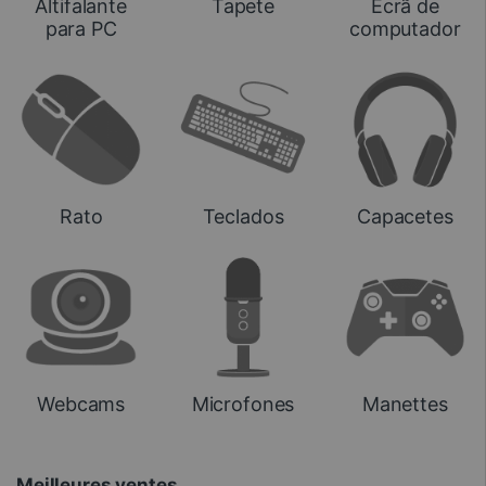
Altifalante
Tapete
Ecrã de
para PC
computador
Rato
Teclados
Capacetes
Microfones
Webcams
Manettes
Meilleures ventes