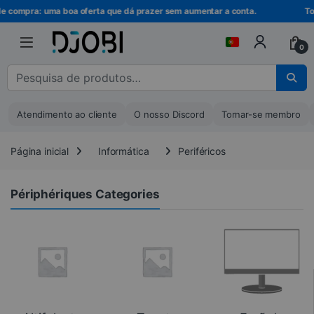
Ir para a navegação
Ir para o conteúdo
de compra: uma boa oferta que dá prazer sem aumentar a conta.
Tor
0
Pesquisar por :
Atendimento ao cliente
O nosso Discord
Tornar-se membro
Página inicial
Informática
Periféricos
Périphériques Categories