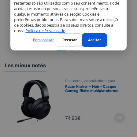
Logitech – Ensemble sans fil
restantes só são utilizados com o seu consentimento. Pode
souris + clavier AZERTY – MK295
aceitar, recusar ou personalizar as suas preferências a
– Gris
qualquer momento através da secção Cookies e
preferências publicitárias. Para saber mais sobre a utilização
de cookies, dados pessoais e os seus direitos, consulte a
nossa
Política de Privacidade
.
49,99
€
Personalizar
Recusar
Aceitar
Les mieux notés
Capacetes
,
Auscultadores para
jogos
,
Gaming
,
Informática
,
Razer Kraken – Noir – Casque
Periféricos
Gaming filaire multiplateforme
74,90
€