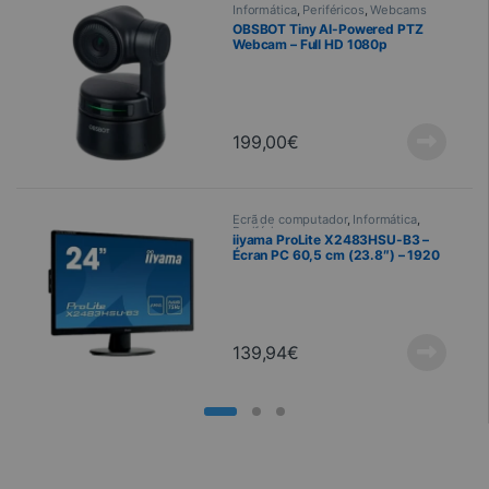
Informática
,
Periféricos
,
Webcams
OBSBOT Tiny AI-Powered PTZ
Webcam – Full HD 1080p
199,00
€
Ecrã de computador
,
Informática
,
Periféricos
iiyama ProLite X2483HSU-B3 –
Écran PC 60,5 cm (23.8″) – 1920
x 1080 pixels – Full HD LED – Noir
139,94
€