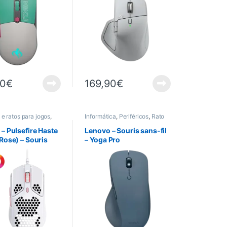
90
€
169,90
€
e ratos para jogos
,
Informática
,
Periféricos
,
Rato
Informática
,
os
,
Rato
– Pulsefire Haste
Lenovo – Souris sans-fil
Rose) – Souris
– Yoga Pro
 Gaming