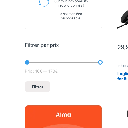
Sur tous nos produits
reconditionnés !
La solution éco-
responsable.
Filtrer par prix
29,
Inform
Prix :
10€
—
170€
Prix min
Prix max
Logit
for B
sans 
Filtrer