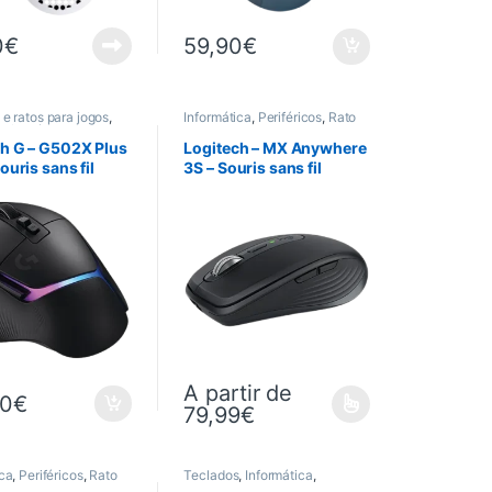
0
€
59,90
€
e ratos para jogos
,
Informática
,
Periféricos
,
Rato
Informática
,
os
,
Rato
ch G – G502X Plus
Logitech – MX Anywhere
ouris sans fil
3S – Souris sans fil
silencieuse
A partir de
00
€
79,99
€
Ce produit a plusieurs variations. Les optio
ica
,
Periféricos
,
Rato
Teclados
,
Informática
,
Periféricos
,
Rato