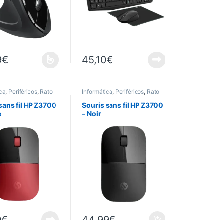
9
€
45,10
€
it a plusieurs variations. Les options peuvent être choisies sur la pag
ica
,
Periféricos
,
Rato
Informática
,
Periféricos
,
Rato
sans fil HP Z3700
Souris sans fil HP Z3700
e
– Noir
9
€
44,99
€