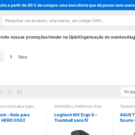
uita a partir de 80 € de compra: uma boa oferta que dá prazer sem aume
ro
As nossas promoções
Vender na Djobi
Organização de eventos
Alug
Rato
os e ratos para jogos
,
Informática
,
Periféricos
,
Rato
Teclados 
g
,
Informática
,
Gaming
,
ricos
,
Rato
Periféric
ech – Rato para
Logitech MX Ergo S –
ASUS T
s HERO G502
Trackball sans fil
Souris s
DO)
ergonomique – USB Logi
Hatsun
Bolt & Bluetooth –