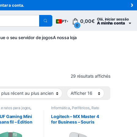
›
ntar a conta.
Olá, iniciar sessão
0,00
€
PT
▾
A minha conta
0
ue o seu servidor de jogos
A nossa loja
Trié du plus 
29 résultats affichés
e ratos para jogos
,
Informática
,
Periféricos
,
Rato
Informática
,
os
,
Rato
UF Gaming Mini
Logitech – MX Master 4
ans fil – Édition
for Business – Souris
e Miku
sans fil – Pale Gray