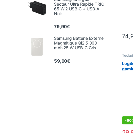
Secteur Ultra Rapide TRIO
65 W 2 USB-C + USB-A
Noir
79,90
€
74,
Samsung Batterie Externe
Magnétique Qi2 5 000
mAh 25 W USB-C Gris
Teclad
Gamin
59,00
€
Perifé
Logit
Rato
gami
Fury 
Filai
Prog
Mac 
DEALS
-
60
29,