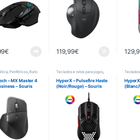
Rechargeable USB-C
99
€
119,99
€
129,
ática
,
Periféricos
,
Rato
Teclados e ratos para jogos
,
Teclados 
Gaming
,
Informática
,
Gaming
,
Periféricos
,
Rato
Periféric
ech – MX Master 4
HyperX – Pulsefire Haste
HyperX 
usiness – Souris
(Noir/Rouge) – Souris
(Blanc/
fil – Graphite
filaire Gaming
filaire