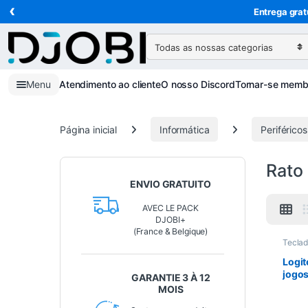
‹
Ir para a navegação
Ir para o conteúdo
Entrega grat
Pesquisar:
Menu
Atendimento ao cliente
O nosso Discord
Tornar-se memb
Página inicial
Informática
Periféricos
Rato
ENVIO GRATUITO
AVEC LE PACK
DJOBI+
(France & Belgique)
Teclad
Gamin
Perifé
Logit
jogo
GARANTIE 3 À 12
(USA
MOIS