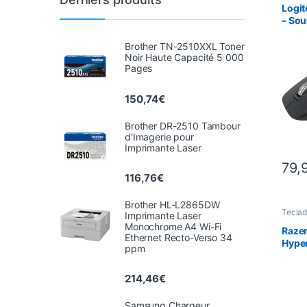
Logit
– Sour
Brother TN-2510XXL Toner
Noir Haute Capacité 5 000
Pages
150,74
€
Brother DR-2510 Tambour
d'Imagerie pour
Imprimante Laser
79,
Ce pro
116,76
€
Brother HL-L2865DW
Teclad
Imprimante Laser
Gamin
Monochrome A4 Wi-Fi
Perifé
Razer
Ethernet Recto-Verso 34
Hyper
ppm
Gamin
bouto
214,46
€
Capte
Samsung Chargeur