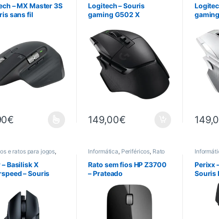
ech – MX Master 3S
Logitech – Souris
Logitec
is sans fil
gaming G502 X
gaming
LIGHTSPEED – Sans fil –
LIGHTSP
Noir
Blanc
90
€
149,00
€
149,
duit a plusieurs variations. Les options peuvent être choisies sur la p
os e ratos para jogos
,
Informática
,
Periféricos
,
Rato
Informát
g
,
Informática
,
ricos
,
Rato
 – Basilisk X
Rato sem fios HP Z3700
Perixx 
speed – Souris
– Prateado
Souris
g sans fil – 6
Vertical
ns configurables –
Bouton
ur optique – Noir