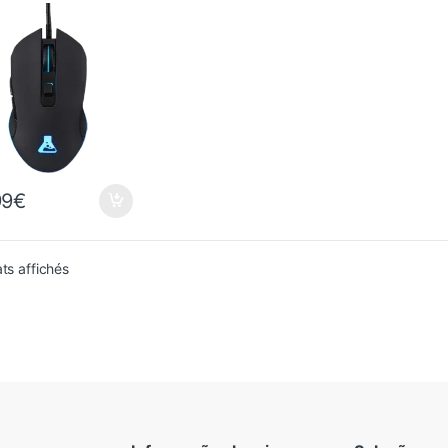
99
€
Trié du plus récent au plus ancien
ats affichés