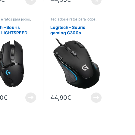
e ratos para jogos
,
Teclados e ratos para jogos
,
Informática
,
Gaming
,
Informática
,
os
,
Rato
Periféricos
,
Rato
h – Souris
Logitech – Souris
 LIGHTSPEED
gaming G300s
00
€
44,90
€