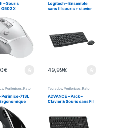
h – Souris
Logitech – Ensemble
 G502 X
sans fil souris + clavier
EED – Sans fil –
AZERTY – MK295 – Gris
00
€
49,99
€
age du produit
ica
,
Periféricos
,
Rato
Teclados
,
Periféricos
,
Rato
– Perimice-713L
ADVANCE – Pack –
 Ergonomique
Clavier & Souris sans Fil
e – Sans Fil – 6
+ Tapis
s