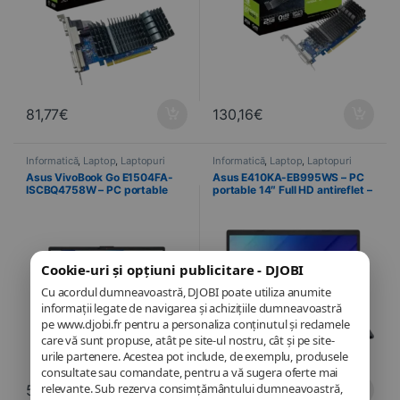
81,77
€
130,16
€
Informatică
,
Laptop
,
Laptopuri
Informatică
,
Laptop
,
Laptopuri
Asus VivoBook Go E1504FA-
Asus E410KA-EB995WS – PC
ISCBQ4758W – PC portable
portable 14″ Full HD antireflet –
15,6″ Full HD IPS – AMD Ryzen
Intel Pentium Silver N6000 – 4
3 – 8 Go LPDDR5 – SSD 512 Go
Go DDR4 – eMMC 128 Go –
– Windows 11 Home
Windows 11
Cookie-uri și opțiuni publicitare - DJOBI
Cu acordul dumneavoastră, DJOBI poate utiliza anumite
informații legate de navigarea și achizițiile dumneavoastră
pe www.djobi.fr pentru a personaliza conținutul și reclamele
care vă sunt propuse, atât pe site-ul nostru, cât și pe site-
urile partenere. Acestea pot include, de exemplu, produsele
consultate sau comandate, pentru a vă sugera oferte mai
relevante. Sub rezerva consimțământului dumneavoastră,
559,90
€
330,65
€