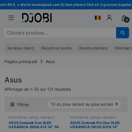
Treci la navigare
Treci la conținut
0 €, o ofertă avantajoasă care îți face plăcere fără să-ți greveze bugetul.
0
Căutare pentru :
Serviciul clienți
Discord-ul nostru
Devino membru
Ofertele 
Pagina principală
Asus
Asus
Trié du plus récent au plus anci
Affichage de 1–35 sur 121 résultats
Filtres
Informatică
,
Laptop
,
Laptopuri
Informatică
,
Laptop
,
Laptopuri
ASUS Zenbook Duo OLED
ASUS Zenbook Pro Duo OLED
UX8406CA-ISSQL41X 14″ 3K
UX8406CA-ISCQL302X 14″
OLED Tactile Intel Core Ultra 9
OLED Tactile Intel Core Ultra 9