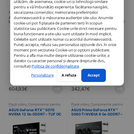
utilizăm, de asemenea, cookie-uri și tehnologii similare
pentru a vă îmbunătăți experiența: facilitarea navigării,
securizarea comenzilor, memorarea preferințelor
Ecran de computer
,
Informatică
,
Placă video
,
Componente pentru
Dispozitive
PC
,
Informatică
dumneavoastră și măsurarea audienței site-ului. Anumite
ASUS ProArt PA34VCNV 34″
ASUS Prime GeForce RTX™
UWQHD – Écran PC IPS incurvé
5050 NVIDIA 8 Go GDDR6 – OC
cookie-uri pot fi plasate de parteneri terți în scopuri
34,1″ (3440×1440) – 60 Hz,
Axial-tech Triple Fan
statistice sau publicitare. Cookie-urile strict necesare pentru
HDR10, USB-C 96W & sRGB
buna funcționare a site-ului sunt utilizate în mod implicit.
100 %
Celelalte sunt utilizate numai cu acordul dumneavoastră.
Puteți accepta, refuza sau personaliza opțiunile dvs. în orice
moment prin secțiunea Cookie-uri și opțiuni publicitare.
Pentru a afla mai multe despre utilizarea cookie-urilor, a
datelor cu caracter personal și despre drepturile dvs.,
consultați
Politica de confidențialitate
.
Personalizare
A refuza
Accept
604,93
€
342,47
€
Placă video
,
Componente pentru
Placă video
,
Componente pentru
PC
,
Informatică
PC
,
Informatică
ASUS GeForce RTX™ 5070
ASUS Prime GeForce RTX™
NVIDIA 12 Go GDDR7 – TUF OC
5060 Ti NVIDIA 8 Go GDDR7 –
Triple Fan
Axial-tech OC Triple Fan