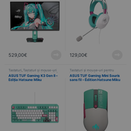
529,00
€
129,00
€
Tastaturi
,
Tastaturi și mouse-uri
Tastaturi și mouse-uri pentru
pentru jocuri
,
Jocuri
,
Informatică
,
jocuri
,
Jocuri
,
Informatică
,
ASUS TUF Gaming K3 Gen II –
ASUS TUF Gaming Mini Souris
Dispozitive
Dispozitive
,
Șoarece
Ediția Hatsune Miku
sans fil – Édition Hatsune Miku