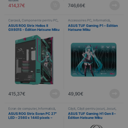
457,89
€
414,37
€
746,66
€
Carcasă
,
Componente pentru PC
,
Accessoires PC
,
Informatică
,
Informatică
Dispozitive
,
Covor
ASUS ROG Strix Helios II
ASUS TUF Gaming P1 – Édition
GX601S – Édition Hatsune Miku
Hatsune Miku
415,37
€
49,90
€
Ecran de computer
,
Informatică
,
Căști
,
Căști pentru jocuri
,
Jocuri
,
Dispozitive
Informatică
,
Dispozitive
ASUS ROG Strix Ecran PC 27″
ASUS TUF Gaming H1 Gen II –
LED – 2560 x 1440 pixels –
Édition Hatsune Miku
Édition Hatsune Miku