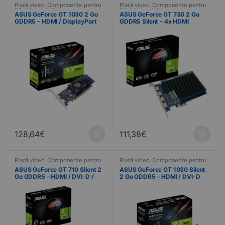
Placă video
,
Componente pentru
Placă video
,
Componente pentru
PC
,
Informatică
PC
,
Informatică
ASUS GeForce GT 1030 2 Go
ASUS GeForce GT 730 2 Go
GDDR5 – HDMI / DisplayPort
GDDR5 Silent – 4x HDMI
128,64
€
111,38
€
Placă video
,
Componente pentru
Placă video
,
Componente pentru
PC
,
Informatică
PC
,
Informatică
ASUS GeForce GT 710 Silent 2
ASUS GeForce GT 1030 Silent
Go GDDR5 – HDMI / DVI-D /
2 Go GDDR5 – HDMI / DVI-D
VGA Low Profile
Low Profile