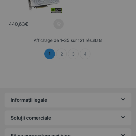
440,63
€
Trié du plus réce
Affichage de 1–35 sur 121 résultats
1
2
3
4
Informații legale
Soluții comerciale
Să ne cunoaștem mai bine