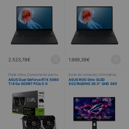
285H 32 Go 1 To SSD Windows
285H 32 Go 1 To SSD Windows
11 Home
11 Pro
2.523,78
€
1.969,38
€
Placă video
,
Componente pentru
Ecran de computer
,
Informatică
,
PC
,
Informatică
Dispozitive
ASUS Dual GeForce RTX 5060
ASUS ROG Strix OLED
Ti 8 Go GDDR7 PCIe 5.0
XG27AQDNG 26.5″ QHD 360
Hz QD-OLED HDMI 2.1
DisplayPort Gaming