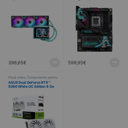
398,65
€
599,95
€
Placă video
,
Componente pentru
PC
,
Informatică
ASUS Dual GeForce RTX™
5060 White OC Edition 8 Go