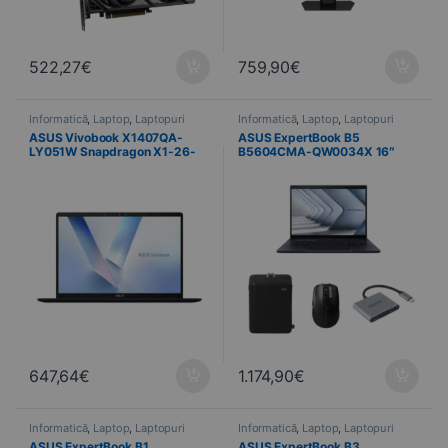
522,27
€
759,90
€
Informatică
,
Laptop
,
Laptopuri
Informatică
,
Laptop
,
Laptopuri
ASUS Vivobook X1407QA-
ASUS ExpertBook B5
LY051W Snapdragon X1-26-
B5604CMA-QW0034X 16″
100 16 Go 512 Go SSD 14″
WUXGA Intel Core Ultra 5 125U
WUXGA Copilot+ PC Windows
16 GB DDR5 512 GB SSD
11 Home
Windows 11 Pro
647,64
€
1.174,90
€
Informatică
,
Laptop
,
Laptopuri
Informatică
,
Laptop
,
Laptopuri
ASUS ExpertBook B1
ASUS ExpertBook B3