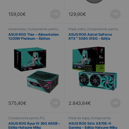
159,00
€
129,90
€
Alimentație
,
Componente pentru
Placă video
,
Componente pentru
PC
,
Informatică
PC
,
Informatică
ASUS ROG Thor – Alimentation
ASUS ROG Astral GeForce
1200W Platinum – Édition
RTX™ 5080 O16G – Ediția
Hatsune Miku
Hatsune Miku
575,40
€
2.843,64
€
Componente pentru PC
,
Placă de bază
,
Componente
Informatică
,
Refroidissement
pentru PC
,
Informatică
ASUS ROG Ryuo IV 360 ARGB –
ASUS ROG Strix X870E-H
Ediția Hatsune Miku
Gaming – Ediția Hatsune Miku