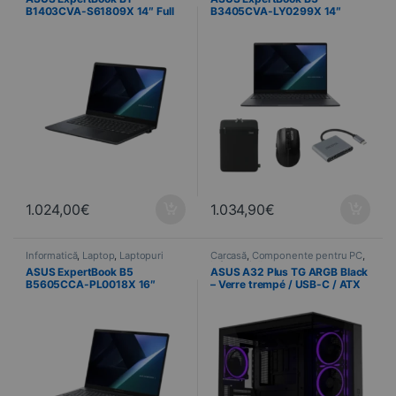
B1403CVA-S61809X 14″ Full
B3405CVA-LY0299X 14″
HD Intel Core i7-13620H 16 GB
WUXGA Intel Core i7-13620H
DDR5 512 GB SSD Windows 11
16 GB DDR5 512 GB SSD
Pro
Windows 11 Pro
1.024,00
€
1.034,90
€
Informatică
,
Laptop
,
Laptopuri
Carcasă
,
Componente pentru PC
,
Informatică
ASUS ExpertBook B5
ASUS A32 Plus TG ARGB Black
B5605CCA-PL0018X 16″
– Verre trempé / USB-C / ATX
WQXGA Intel Core Ultra 7 255H
16 GB DDR5 512 GB SSD
Windows 11 Pro