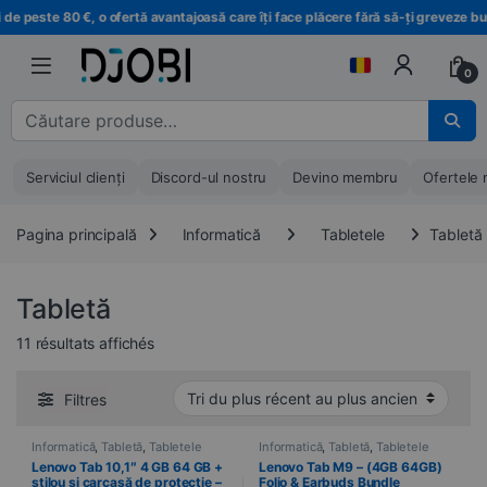
Treci la navigare
Treci la conținut
e peste 80 €, o ofertă avantajoasă care îți face plăcere fără să-ți greveze buge
0
Căutare pentru :
Serviciul clienți
Discord-ul nostru
Devino membru
Ofertele 
Pagina principală
Informatică
Tabletele
Tabletă
Tabletă
Trié du plus récent au plus ancien
11 résultats affichés
Filtres
Informatică
,
Tabletă
,
Tabletele
Informatică
,
Tabletă
,
Tabletele
Lenovo Tab 10,1″ 4 GB 64 GB +
Lenovo Tab M9 – (4GB 64GB)
stilou și carcasă de protecție –
Folio & Earbuds Bundle