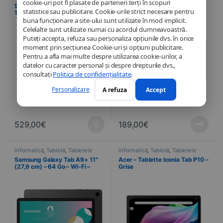
cookie-uri pot fi plasate de parteneri terți în scopuri
Samsung Galaxy Tab S9 FE –
Samsung Galaxy Tab A9 8,7″
statistice sau publicitare. Cookie-urile strict necesare pentru
10,9″ (27,7 cm) – 128 Go – Wi-
(22,5 cm) – 64 Go – Wi-Fi –
Fi – Argent
Anthracite
buna funcționare a site-ului sunt utilizate în mod implicit.
Celelalte sunt utilizate numai cu acordul dumneavoastră.
Puteți accepta, refuza sau personaliza opțiunile dvs. în orice
moment prin secțiunea Cookie-uri și opțiuni publicitare.
Pentru a afla mai multe despre utilizarea cookie-urilor, a
datelor cu caracter personal și despre drepturile dvs.,
consultați
Politica de confidențialitate
.
Personalizare
A refuza
Accept
529,00
€
189,00
€
Informatică
,
Tabletă
,
Tabletele
Informatică
,
Tabletă
,
Tabletele
Samsung Galaxy Tab A9+ 11″
Acer – Tablette Iconia Tab P10 –
(27,9 cm) – 64 Go – Wi-Fi –
Grise
Anthracite