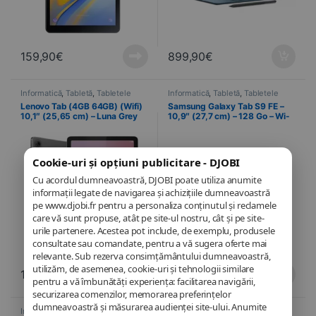
159,90
€
899,90
€
Informatică
,
Tabletă
,
Tabletele
Informatică
,
Tabletă
,
Tabletele
Lenovo Tab (4GB 64GB) (Wifi)
Samsung Galaxy Tab S9 FE –
10,1″ (25,65 cm) – Luna Grey
10,9″ (27,7 cm) – 128 Go – Wi-
Fi – Anthracite
Cookie-uri și opțiuni publicitare - DJOBI
Cu acordul dumneavoastră, DJOBI poate utiliza anumite
informații legate de navigarea și achizițiile dumneavoastră
pe www.djobi.fr pentru a personaliza conținutul și reclamele
care vă sunt propuse, atât pe site-ul nostru, cât și pe site-
urile partenere. Acestea pot include, de exemplu, produsele
consultate sau comandate, pentru a vă sugera oferte mai
relevante. Sub rezerva consimțământului dumneavoastră,
utilizăm, de asemenea, cookie-uri și tehnologii similare
169,90
€
529,00
€
pentru a vă îmbunătăți experiența: facilitarea navigării,
securizarea comenzilor, memorarea preferințelor
dumneavoastră și măsurarea audienței site-ului. Anumite
Informatică
,
Tabletă
,
Tabletele
Informatică
,
Tabletă
,
Tabletele