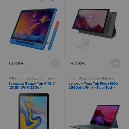
Wi-Fi Full HD
167,99
€
182,99
€
♻ Reconditionnés
,
Informatică
,
Informatică
,
Tabletă
,
Tabletele
Mobil
,
Samsung
,
Tabletă
,
Samsung Galaxy Tab A 10.5″
Lenovo – Yoga Tab Plus (16Go
Tabletele
,
Telefonie
(2018) Wi-Fi 32Go –
256Go) (Wi-fi) – Tidal Teal +
(Reconditionné) GRADE A+
Clavier et stylet