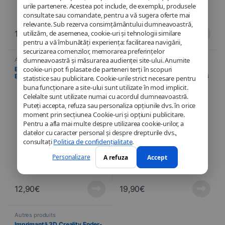
urile partenere. Acestea pot include, de exemplu, produsele
consultate sau comandate, pentru a vă sugera oferte mai
relevante. Sub rezerva consimțământului dumneavoastră,
utilizăm, de asemenea, cookie-uri și tehnologii similare
199,90
€
69,90
€
pentru a vă îmbunătăți experiența: facilitarea navigării,
securizarea comenzilor, memorarea preferințelor
dumneavoastră și măsurarea audienței site-ului. Anumite
Autres produits
Autres produits
cookie-uri pot fi plasate de parteneri terți în scopuri
Elgydium Style Electric 1 –
Autocollant Magnétique
Brosse à Dents Électrique
Flexible – Ender 3 S1/Ender 3/3
statistice sau publicitare. Cookie-urile strict necesare pentru
Bleue Éco-Responsable
V2/3 Pro/Ender 5
buna funcționare a site-ului sunt utilizate în mod implicit.
Celelalte sunt utilizate numai cu acordul dumneavoastră.
Puteți accepta, refuza sau personaliza opțiunile dvs. în orice
moment prin secțiunea Cookie-uri și opțiuni publicitare.
Pentru a afla mai multe despre utilizarea cookie-urilor, a
datelor cu caracter personal și despre drepturile dvs.,
consultați
Politica de confidențialitate
.
Personalizare
A refuza
Accept
12,90
€
19,90
€
Autres produits
Imprimantă 3D Creality Ender-