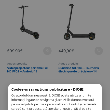
599,90
€
449,90
€
Autres produits
Autres produits
Vidéoprojecteur portable Full
Sunshine SD-18E – Tournevis
HD FF02 – Android 12,
électrique de précision – 14
Bluetooth 5.0, Wi-Fi, rotation
pointes
180° – XO
Cookie-uri și opțiuni publicitare - DJOBI
Cu acordul dumneavoastră, DJOBI poate utiliza anumite
informații legate de navigarea și achizițiile dumneavoastră
pe www.djobi.fr pentru a personaliza conținutul și reclamele
care vă sunt propuse, atât pe site-ul nostru, cât și pe site-