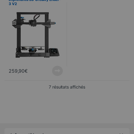
3 V2
259,90
€
Trié du plus récent au pl
7 résultats affichés