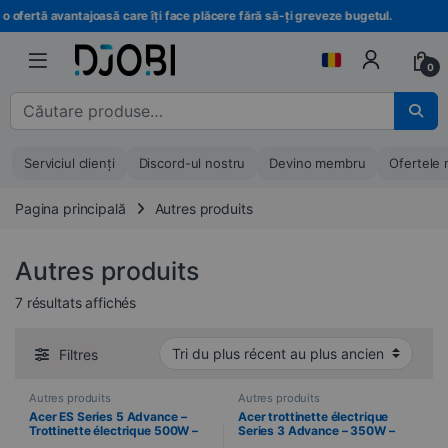
Treci la navigare
Treci la conținut
 ofertă avantajoasă care îți face plăcere fără să-ți greveze bugetul.
0
Căutare pentru :
Serviciul clienți
Discord-ul nostru
Devino membru
Ofertele 
Pagina principală
Autres produits
Autres produits
Trié du plus récent au plus ancien
7 résultats affichés
Filtres
Autres produits
Autres produits
Acer ES Series 5 Advance –
Acer trottinette électrique
Trottinette électrique 500W –
Series 3 Advance – 350W –
Autonomie jusqu’à 60 km
Jusqu’à 25 km d’autonomie