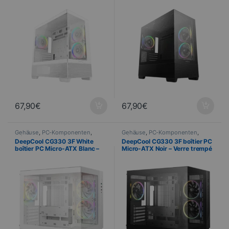
67,90
€
67,90
€
Gehäuse
,
PC-Komponenten
,
Gehäuse
,
PC-Komponenten
,
Informatik
Informatik
DeepCool CG330 3F White
DeepCool CG330 3F boîtier PC
boîtier PC Micro-ATX Blanc –
Micro-ATX Noir – Verre trempé
Verre trempé et 3 ventilateurs
et 3 ventilateurs inclus
inclus