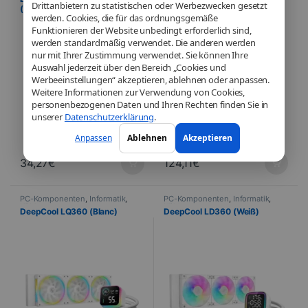
Drittanbietern zu statistischen oder Werbezwecken gesetzt
(Blanc)
werden. Cookies, die für das ordnungsgemäße
Funktionieren der Website unbedingt erforderlich sind,
werden standardmäßig verwendet. Die anderen werden
nur mit Ihrer Zustimmung verwendet. Sie können Ihre
Auswahl jederzeit über den Bereich „Cookies und
Werbeeinstellungen“ akzeptieren, ablehnen oder anpassen.
Weitere Informationen zur Verwendung von Cookies,
personenbezogenen Daten und Ihren Rechten finden Sie in
unserer
Datenschutzerklärung
.
Anpassen
Ablehnen
Akzeptieren
34,27
€
124,11
€
PC-Komponenten
,
Informatik
,
PC-Komponenten
,
Informatik
,
Kühlung
Kühlung
DeepCool LQ360 (Blanc)
DeepCool LD360 (Weiß)