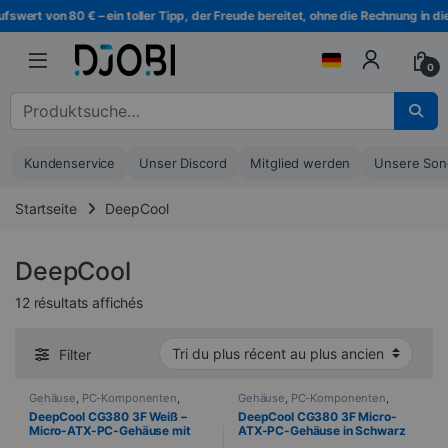
Zur Navigation springen
Direkt zum Inhalt
wert von 80 € – ein toller Tipp, der Freude bereitet, ohne die Rechnung in die 
0
Suche nach :
Kundenservice
Unser Discord
Mitglied werden
Unsere Son
Startseite
DeepCool
DeepCool
Sortiert vom neuesten zum ältesten
12 résultats affichés
Filter
Gehäuse
,
PC-Komponenten
,
Gehäuse
,
PC-Komponenten
,
Informatik
Informatik
DeepCool CG380 3F Weiß –
DeepCool CG380 3F Micro-
Micro-ATX-PC-Gehäuse mit
ATX-PC-Gehäuse in Schwarz
Hartglas und USB-C
mit Hartglas und USB-C