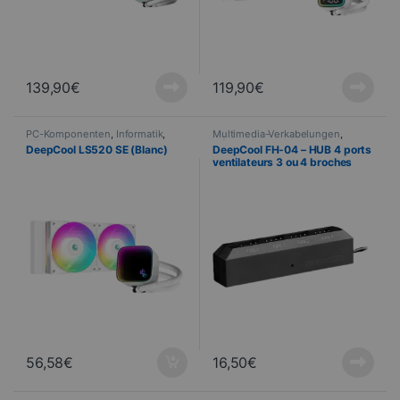
139,90
€
119,90
€
PC-Komponenten
,
Informatik
,
Multimedia-Verkabelungen
,
Kühlung
Informatik
DeepCool LS520 SE (Blanc)
DeepCool FH-04 – HUB 4 ports
ventilateurs 3 ou 4 broches
56,58
€
16,50
€