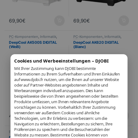
69,90
€
69,90
€
PC-Komponenten
,
Informatik
,
PC-Komponenten
,
Informatik
,
Kühlung
Kühlung
DeepCool AK500S DIGITAL
DeepCool AK620 DIGITAL
(Weiß)
(Blanc)
Cookies und Werbeeinstellungen – DJOBI
Mit Ihrer Zustimmung kann DJOBI bestimmte
Informationen zu Ihrem Surfverhalten und Ihren Einkäufen
auf www.djobi.fr nutzen, um die Ihnen auf unserer Website
oder auf Partner-Websites angebotenen Inhalte und
Werbeanzeigen individuell anzupassen. Dies kann
beispielsweise die von Ihnen angesehenen oder bestellten
Produkte umfassen, um Ihnen relevantere Angebote
vorschlagen zu können. Vorbehaltlich Ihrer Zustimmung
verwenden wir außerdem Cookies und ähnliche
41,07
€
56,95
€
Technologien, um Ihr Erlebnis zu verbessern: um die
Navigation zu erleichtern, Bestellungen zu sichern, Ihre
Präferenzen zu speichern und die Besucherzahlen der
PC-Komponenten
,
Informatik
,
PC-Komponenten
,
Informatik
,
Website zu messen. Bestimmte Cookies können von
Kühlung
Kühlung
DeepCool AK400 DIGITAL
DeepCool LQ240 (Weiß)