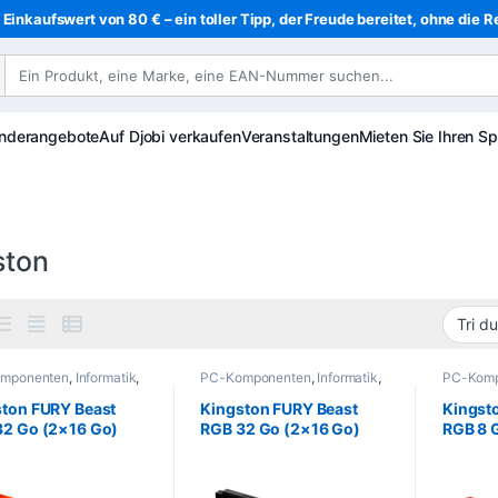
Einkaufswert von 80 € – ein toller Tipp, der Freude bereitet, ohne die R
nderangebote
Auf Djobi verkaufen
Veranstaltungen
Mieten Sie Ihren Sp
ston
mponenten
,
Informatik
,
PC-Komponenten
,
Informatik
,
PC-Komp
eicher
PC-Speicher
PC-Spei
ston FURY Beast
Kingston FURY Beast
Kingst
32 Go (2×16 Go)
RGB 32 Go (2×16 Go)
RGB 8 
 3600 MT/s CL18
DDR5 6000 MT/s CL36
MT/s C
EXPO