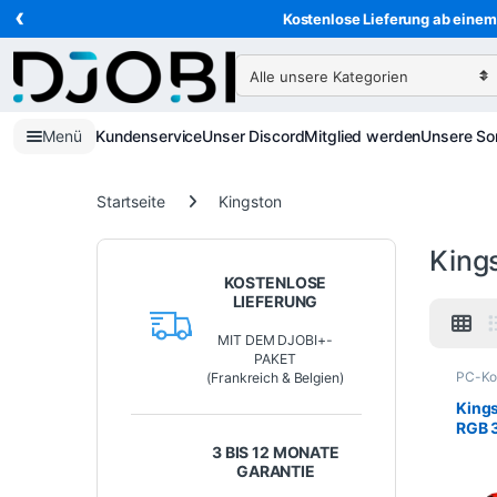
‹
Zur Navigation springen
Direkt zum Inhalt
Kostenlose Lieferung ab einem 
Suche nach:
Menü
Kundenservice
Unser Discord
Mitglied werden
Unsere So
Startseite
Kingston
King
KOSTENLOSE
LIEFERUNG
MIT DEM DJOBI+-
PAKET
PC-Ko
(Frankreich & Belgien)
PC-Sp
King
RGB 
DDR4
3 BIS 12 MONATE
GARANTIE