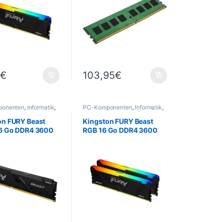
2
€
103,95
€
onenten
,
Informatik
,
PC-Komponenten
,
Informatik
,
cher
PC-Speicher
on FURY Beast
Kingston FURY Beast
16 Go DDR4 3600
RGB 16 Go DDR4 3600
L18 DIMM
MHz CL17 – Kit 2×8 Go