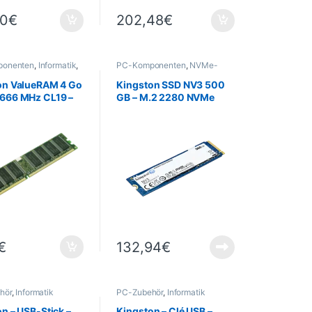
90
€
202,48
€
onenten
,
Informatik
,
PC-Komponenten
,
NVMe-
cher
Festplatte
,
Informatik
on ValueRAM 4 Go
Kingston SSD NV3 500
666 MHz CL19 –
GB – M.2 2280 NVMe
PCIe 4.0 4x SSD – 500
GB
€
132,94
€
hör
,
Informatik
PC-Zubehör
,
Informatik
n – USB-Stick –
Kingston – Clé USB –