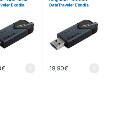
veler Exodia
DataTraveler Exodia
 256 GB
Onyx – 128 Go
0
€
19,90
€