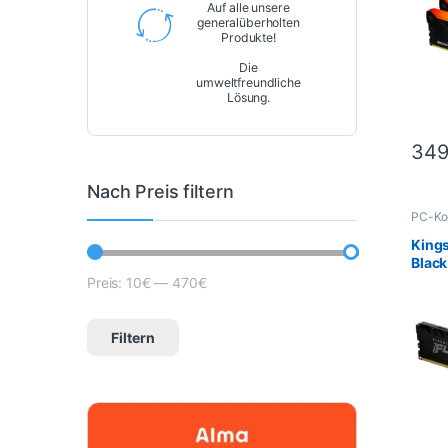
Auf alle unsere
generalüberholten
Produkte!
Die
umweltfreundliche
Lösung.
349
Nach Preis filtern
PC-Ko
PC-Sp
King
Blac
MT/s
Preis:
10€
—
470€
Mindestpreis
Höchstpreis
Filtern