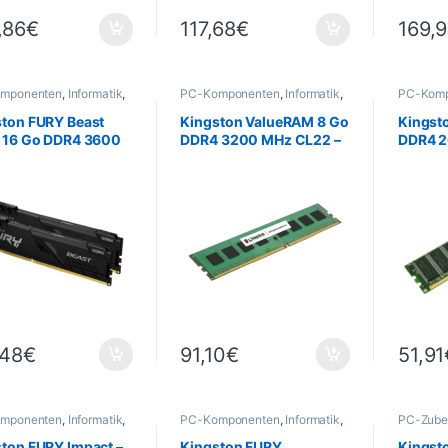
,86
€
117,68
€
169,
mponenten
,
Informatik
,
PC-Komponenten
,
Informatik
,
PC-Komp
eicher
PC-Speicher
PC-Spei
ston FURY Beast
Kingston ValueRAM 8 Go
Kingst
k 16 Go DDR4 3600
DDR4 3200 MHz CL22 –
DDR4 2
L17 – Kit 2×8 Go
DIMM
DIMM
,48
€
91,10
€
51,91
mponenten
,
Informatik
,
PC-Komponenten
,
Informatik
,
PC-Zube
eicher
PC-Speicher
ton FURY Impact –
Kingston FURY
Kingsto