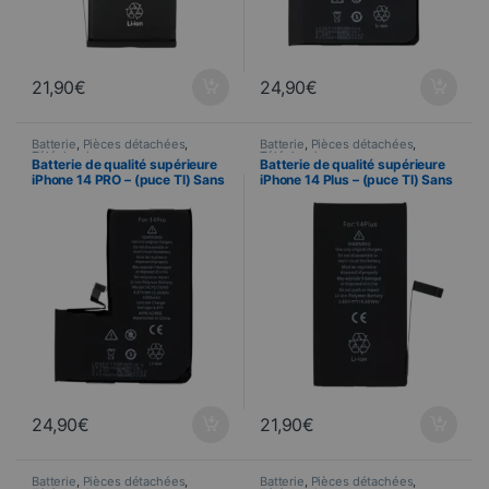
21,90
€
24,90
€
Batterie
,
Pièces détachées
,
Batterie
,
Pièces détachées
,
Téléphonie
Téléphonie
Batterie de qualité supérieure
Batterie de qualité supérieure
iPhone 14 PRO – (puce TI) Sans
iPhone 14 Plus – (puce TI) Sans
message d’erreur
message d’erreur
24,90
€
21,90
€
Batterie
,
Pièces détachées
,
Batterie
,
Pièces détachées
,