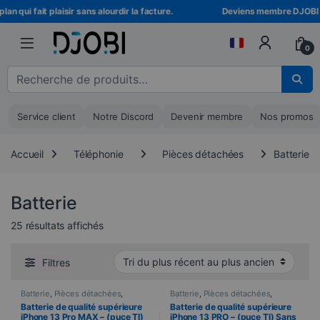
Skip to navigation
Skip to content
qui fait plaisir sans alourdir la facture.
Deviens membre DJOBI ! Déb
0
Recherche pour :
Service client
Notre Discord
Devenir membre
Nos promos
Accueil
Téléphonie
Pièces détachées
Batterie
Batterie
Trié du plus récent au plus ancien
25 résultats affichés
Filtres
Batterie
,
Pièces détachées
,
Batterie
,
Pièces détachées
,
Téléphonie
Téléphonie
Batterie de qualité supérieure
Batterie de qualité supérieure
iPhone 13 Pro MAX – (puce TI)
iPhone 13 PRO – (puce TI) Sans