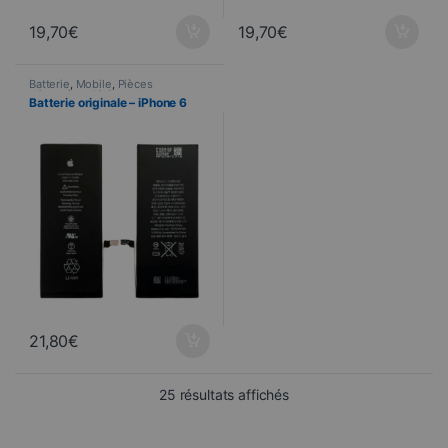
19,70
€
19,70
€
Batterie
,
Mobile
,
Pièces
détachées
,
Téléphonie
Batterie originale – iPhone 6
21,80
€
Trié du plus récent au pl
25 résultats affichés