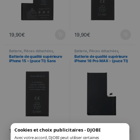
19,90
€
19,90
€
Batterie
,
Pièces détachées
,
Batterie
,
Pièces détachées
,
Téléphonie
Téléphonie
Batterie de qualité supérieure
Batterie de qualité supérieure
iPhone 15 – (puce TI) Sans
iPhone 16 Pro MAX – (puce TI)
message d’erreur
Sans message d’erreur
Cookies et choix publicitaires - DJOBI
19,90
€
21,90
€
Avec votre accord, DJOBI peut utiliser certaines