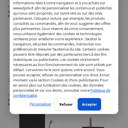
informations liées à votre navigation et à vos achats sur
Batterie
,
Pièces détachées
,
Batterie
,
Pièces détachées
,
www.djobi.fr afin de personnaliser les contenus et publicités
Téléphonie
Téléphonie
Batterie de qualité supérieure
Batterie de qualité supérieure
qui vous sont proposés, sur notre site ou sur des sites
iPhone 16 PRO – (puce TI) Sans
iPhone 16 Plus – (puce TI) Sans
partenaires. Cela peut inclure, par exemple, les produits
message d’erreur
message d’erreur
consultés ou commandés, afin de vous suggérer des offres
plus pertinentes. Sous réserve de votre consentement,
nous utilisons également des cookies et technologies
similaires pour améliorer votre expérience : faciliter la
navigation, sécuriser les commandes, mémoriser vos
préférences et mesurer l’audience du site. Certains cookies
peuvent être déposés par des partenaires tiers à des fins
statistiques ou publicitaires. Les cookies strictement
nécessaires au bon fonctionnement du site sont utilisés par
défaut. Les autres ne le sont qu’avec votre accord. Vous
pouvez accepter, refuser ou personnaliser vos choix à tout
21,90
€
21,90
€
moment via la section Cookies et choix publicitaires. Pour
en savoir plus sur l’utilisation des cookies, des données
personnelles et sur vos droits, consultez notre
Politique de
confidentialité
.
Batterie
,
Pièces détachées
,
Batterie
,
Pièces détachées
,
Téléphonie
Téléphonie
Batterie de qualité supérieure
Batterie compatible Nintendo
Personnaliser
Refuser
Accepter
iPhone 16 – (puce TI) Sans
SWITCH/SWITCH OLED – HAC-
message d’erreur
003