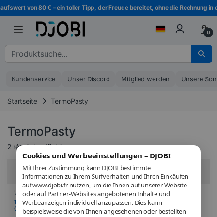
Zur Navigation springen
Direkt zum Inhalt
fswert von 80 € – ein toller Tipp, der Freude bereitet, ohne die Rechnung in d
0
Suche nach :
Kundenservice
Unser Discord
Mitglied werden
Unsere Son
Startseite
TermoPasty
TermoPasty
Sortiert vom neuesten zum ältesten
2 résultats affichés
Cookies und Werbeeinstellungen – DJOBI
Mit Ihrer Zustimmung kann DJOBI bestimmte
Filter
Informationen zu Ihrem Surfverhalten und Ihren Einkäufen
auf www.djobi.fr nutzen, um die Ihnen auf unserer Website
Verbrauchsmaterial
,
Reinigung
Verbrauchsmaterial
,
Reinigung
oder auf Partner-Websites angebotenen Inhalte und
Termopasty – Water PCB
Termopasty – Label Killer 1L –
Werbeanzeigen individuell anzupassen. Dies kann
Cleaner – Nettoyant
Dissolvant d’étiquettes et
beispielsweise die von Ihnen angesehenen oder bestellten
électronique pour circuits
résidus de colle haute