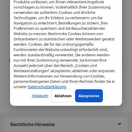
Produkte umfassen, um Ihnen relevantere Angebote
imprimés et résidus de
efficacité
vorschlagen zu können. Vorbehaltlich Ihrer Zustimmung
soudure
verwenden wir außerdem Cookies und ähnliche
Technologien, um Ihr Erlebnis zu verbessern: um die
Navigation zu erleichtern, Bestellungen zu sichern, Ihre
Präferenzen zu speichern und die Besucherzahlen der
Website zu messen. Bestimmte Cookies können von
Drittanbietern zu statistischen oder Werbezwecken gesetzt
werden. Cookies, die für das ordnungsgemäße
Funktionieren der Website unbedingt erforderlich sind,
werden standardmäßig verwendet. Die anderen werden
nur mit Ihrer Zustimmung verwendet. Sie können Ihre
19,90
€
32,90
€
Auswahl jederzeit über den Bereich „Cookies und
Werbeeinstellungen“ akzeptieren, ablehnen oder anpassen.
Weitere Informationen zur Verwendung von Cookies,
Sortiert vom neuesten zu
2 résultats affichés
personenbezogenen Daten und Ihren Rechten finden Sie in
unserer
Datenschutzerklärung
.
Anpassen
Ablehnen
Akzeptieren
Rechtliche Hinweise