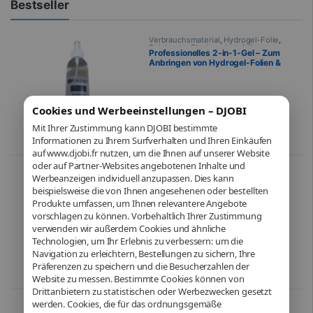
Bestseller
Verbrauchsmaterial
,
Hydrogel-Folie
,
Reinigung
,
Displayschutzfolie
,
Professionelles 2-in-1-Gel – Zum
Telefonie
Anbringen von Hydrogel-Folien &
zur Bildschirmreinigung – 180 ml
Cookies und Werbeeinstellungen – DJOBI
21,90
€
Mit Ihrer Zustimmung kann DJOBI bestimmte
Informationen zu Ihrem Surfverhalten und Ihren Einkäufen
auf www.djobi.fr nutzen, um die Ihnen auf unserer Website
oder auf Partner-Websites angebotenen Inhalte und
iPhone
,
Mobil
,
Handy & Smartphone
,
Werbeanzeigen individuell anzupassen. Dies kann
Telefonie
Apple – iPhone 15 – Schwarz
beispielsweise die von Ihnen angesehenen oder bestellten
Produkte umfassen, um Ihnen relevantere Angebote
vorschlagen zu können. Vorbehaltlich Ihrer Zustimmung
verwenden wir außerdem Cookies und ähnliche
Technologien, um Ihr Erlebnis zu verbessern: um die
Navigation zu erleichtern, Bestellungen zu sichern, Ihre
Ab
719,00
€
Präferenzen zu speichern und die Besucherzahlen der
Dieses Produkt ist in verschiedenen
Website zu messen. Bestimmte Cookies können von
Drittanbietern zu statistischen oder Werbezwecken gesetzt
werden. Cookies, die für das ordnungsgemäße
Batterie
,
Ersatzteile
,
Telefonie