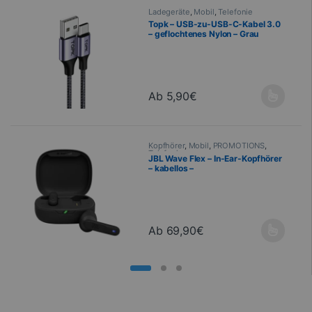
Ladegeräte
,
Mobil
,
Telefonie
Topk – USB-zu-USB-C-Kabel 3.0
– geflochtenes Nylon – Grau
Ab
5,90
€
Dieses Produkt ist in verschiedenen
Kopfhörer
,
Mobil
,
PROMOTIONS
,
Telefonie
JBL Wave Flex – In-Ear-Kopfhörer
– kabellos –
spritzwassergeschützt
Ab
69,90
€
Dieses Produkt ist in verschiedenen