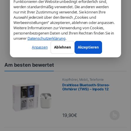
Funktionieren der Website unbedingt erforderlich sind,
Hochwertiger Akku für iPhone 12 /
werden standardmäßig verwendet. Die anderen werden
12 PRO – (TI-Chip) – Keine
nur mit Ihrer Zustimmung verwendet. Sie können Ihre
Fehlermeldung
Auswahl jederzeit über den Bereich „Cookies und
Werbeeinstellungen“ akzeptieren, ablehnen oder anpassen.
Weitere Informationen zur Verwendung von Cookies,
personenbezogenen Daten und Ihren Rechten finden Sie in
21,90
€
unserer
Datenschutzerklärung
.
Anpassen
Ablehnen
Akzeptieren
Am besten bewertet
Kopfhörer
,
Mobil
,
Telefonie
Drahtlose Bluetooth-Stereo-
Ohrhörer (TWS) – Inpods 12
19,90
€
Dieses Produkt ist in verschiedenen