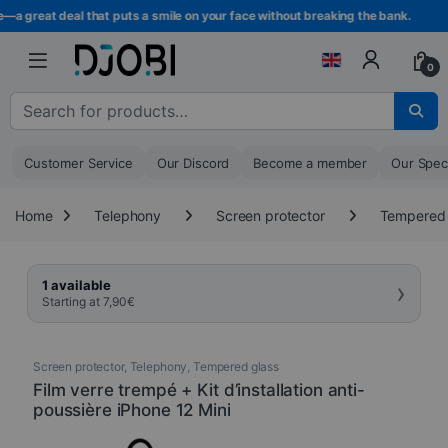
Skip to navigation
Skip to content
great deal that puts a smile on your face without breaking the bank.
0
Search for :
Customer Service
Our Discord
Become a member
Our Spec
Home
Telephony
Screen protector
Tempered 
›
1 available
Starting at
7,90
€
Screen protector
,
Telephony
,
Tempered glass
Film verre trempé + Kit d’installation anti-
poussière iPhone 12 Mini