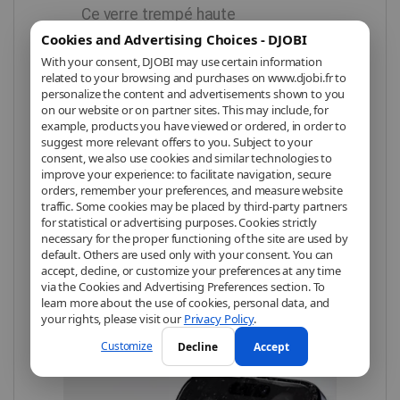
Ce verre trempé haute
Cookies and Advertising Choices - DJOBI
transparence
préserve
With your consent, DJOBI may use certain information
parfaitement la clarté de votre
related to your browsing and purchases on www.djobi.fr to
écran
tout en le protégeant
personalize the content and advertisements shown to you
on our website or on partner sites. This may include, for
contre les rayures, les impacts et
example, products you have viewed or ordered, in order to
suggest more relevant offers to you. Subject to your
les traces de doigts. Son
consent, we also use cookies and similar technologies to
traitement oléophobe réduit les
improve your experience: to facilitate navigation, secure
orders, remember your preferences, and measure website
salissures tout en conservant une
traffic. Some cookies may be placed by third-party partners
sensibilité tactile impeccable
.
for statistical or advertising purposes. Cookies strictly
necessary for the proper functioning of the site are used by
default. Others are used only with your consent. You can
accept, decline, or customize your preferences at any time
via the Cookies and Advertising Preferences section. To
learn more about the use of cookies, personal data, and
your rights, please visit our
Privacy Policy
.
Customize
Decline
Accept