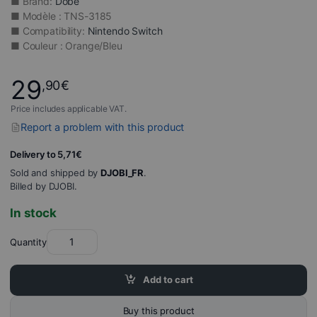
■ Brand:
Dobe
■ Modèle : TNS-3185
■ Compatibility:
Nintendo Switch
■ Couleur : Orange/Bleu
29
,90
€
Price includes applicable VAT.
Report a problem with this product
Delivery to 5,71€
Sold and shipped by
DJOBI_FR
.
Billed by DJOBI.
In stock
Quantity
Add to cart
Buy this product