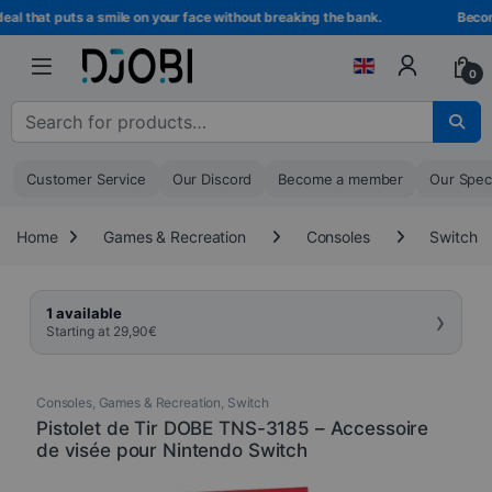
Skip to navigation
Skip to content
l that puts a smile on your face without breaking the bank.
Become
0
Search for :
Customer Service
Our Discord
Become a member
Our Spec
Home
Games & Recreation
Consoles
Switch
›
1 available
Starting at
29,90
€
Consoles
,
Games & Recreation
,
Switch
Pistolet de Tir DOBE TNS-3185 – Accessoire
de visée pour Nintendo Switch