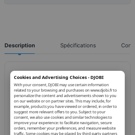
Description
Spécifications
Com
Pistolet de Tir DOBE
Cookies and Advertising Choices - DJOBI
With your consent, DJOBI may use certain information
TNS-3185 –
related to your browsing and purchases on www.djobi.fr to
Nintendo Switch 2 /
personalize the content and advertisements shown to you
on our website or on partner sites. This may include, for
Switch / OLED
example, products you have viewed or ordered, in order to
suggest more relevant offers to you. Subject to your
consent, we also use cookies and similar technologies to
Immersion maximale, précision
improve your experience: to facilitate navigation, secure
renforcée, sensations de tir
orders, remember your preferences, and measure website
traffic. Some cookies may be placed by third-party partners