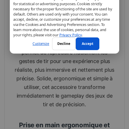
réalistes
for statistical or advertising purposes. Cookies strictly
necessary for the proper functioning of the site are used by
default. Others are used only with your consent. You can
Le
pistolet de tir DOBE TNS-3185
est
accept, decline, or customize your preferences at any time
via the Cookies and Advertising Preferences section. To
spécialement conçu pour accompagner
learn more about the use of cookies, personal data, and
your rights, please visit our
Privacy Policy
.
les jeux de tir sur Nintendo Switch . En
intégrant directement le Joy-Con, il
Customize
Decline
Accept
permet de reproduire fidèlement les
gestes de tir pour une expérience plus
réaliste, plus immersive et nettement plus
précise. Solide, ergonomique et simple à
utiliser, cet accessoire transforme
immédiatement le gameplay des jeux de
tir et de précision.
Prise en main ergonomique et