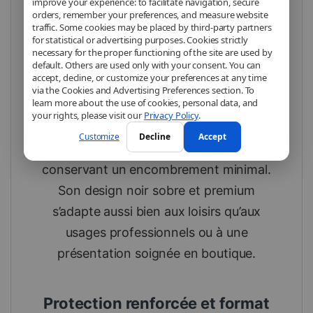
intelligente
improve your experience: to facilitate navigation, secure
orders, remember your preferences, and measure website
traffic. Some cookies may be placed by third-party partners
for statistical or advertising purposes. Cookies strictly
La pochette de voyage
DOBE TNS-3173
necessary for the proper functioning of the site are used by
est spécialement conçue pour
default. Others are used only with your consent. You can
accept, decline, or customize your preferences at any time
accompagner la Nintendo Switch 2 dans
via the Cookies and Advertising Preferences section. To
learn more about the use of cookies, personal data, and
tous les déplacements. Son format
slim,
your rights, please visit our
Privacy Policy
.
léger et robuste
permet de transporter
Customize
Decline
Accept
la console en toute sécurité, tout en
conservant un encombrement minimal.
Son design noir sobre et premium
s’adapte aussi bien aux loisirs qu’aux
usages professionnels ou à une
présentation soignée en boutique.
Protection renforcée et format