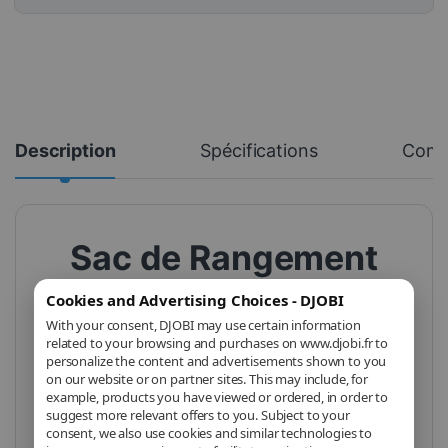
Description
Spécifications
Com
Sac de Rangement
DOBE TNS-3173 –
Cookies and Advertising Choices - DJOBI
Nintendo Switch 2 –
With your consent, DJOBI may use certain information
related to your browsing and purchases on www.djobi.fr to
Noir
personalize the content and advertisements shown to you
on our website or on partner sites. This may include, for
example, products you have viewed or ordered, in order to
Protection élégante, transport
suggest more relevant offers to you. Subject to your
sécurisé, organisation
consent, we also use cookies and similar technologies to