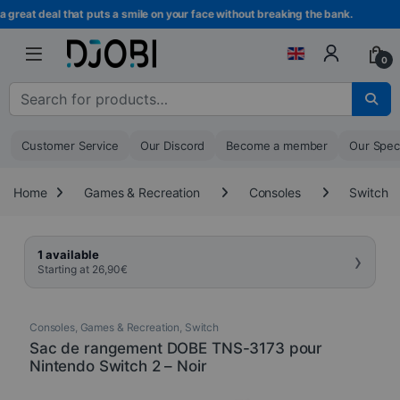
Skip to navigation
Skip to content
reat deal that puts a smile on your face without breaking the bank.
0
Search for :
Customer Service
Our Discord
Become a member
Our Spec
Home
Games & Recreation
Consoles
Switch
›
1 available
Starting at
26,90
€
Consoles
,
Games & Recreation
,
Switch
Sac de rangement DOBE TNS-3173 pour
Nintendo Switch 2 – Noir