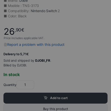
■ Brand:
Dobe
■ Modèle : TNS-3173
■ Compatibility:
Nintendo Switch
2
■ Color: Black
26
,90
€
Price includes applicable VAT.
Report a problem with this product
Delivery to 5,71€
Sold and shipped by
DJOBI_FR
.
Billed by DJOBI.
In stock
Quantity
Add to cart
Buy this product