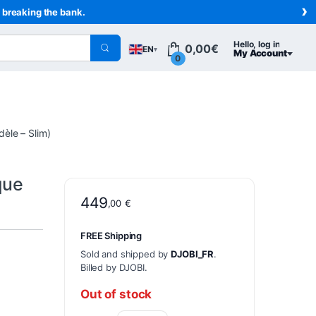
›
t breaking the bank.
Hello, log in
0,00
€
EN
▾
My Account
0
èle – Slim)
que
449
,00
€
FREE Shipping
Sold and shipped by
DJOBI_FR
.
Billed by DJOBI.
Out of stock