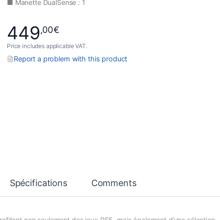
■ Manette DualSense : 1
449
,00
€
Price includes applicable VAT.
Report a problem with this product
Spécifications
Comments
rofitant non seulement des jeux PS5, mais également d’une sélection