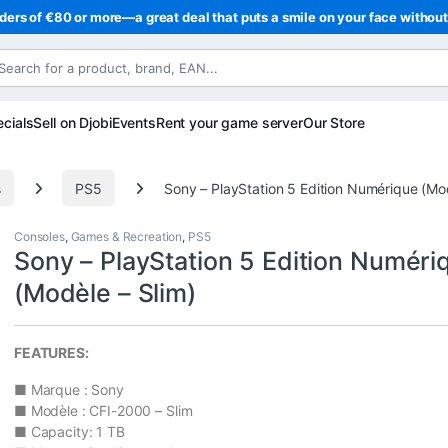
ders of €80 or more—a great deal that puts a smile on your face withou
cials
Sell on Djobi
Events
Rent your game server
Our Store
s
PS5
Sony – PlayStation 5 Edition Numérique (Mod
Consoles
,
Games & Recreation
,
PS5
Sony – PlayStation 5 Edition Numéri
(Modèle – Slim)
FEATURES:
■ Marque : Sony
■ Modèle : CFI-2000 – Slim
■ Capacity: 1 TB