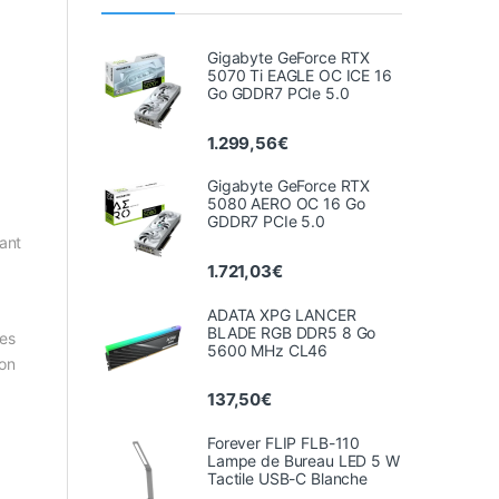
Gigabyte GeForce RTX
5070 Ti EAGLE OC ICE 16
Go GDDR7 PCIe 5.0
1.299,56
€
Gigabyte GeForce RTX
5080 AERO OC 16 Go
GDDR7 PCIe 5.0
ant
1.721,03
€
ADATA XPG LANCER
BLADE RGB DDR5 8 Go
les
5600 MHz CL46
ion
137,50
€
Forever FLIP FLB-110
Lampe de Bureau LED 5 W
Tactile USB-C Blanche