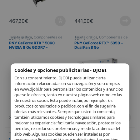
467,20
€
441,00
€
Tarjeta gráfica
,
Componentes de
Tarjeta gráfica
,
Componentes de
PC
,
Informática
PC
,
Informática
PNY GeForce RTX™ 5060
PNY GeForce RTX™ 5050 –
NVIDIA 8 Go GDDR7 –
Dual Fan 8 Go
Overclocked Triple Fan
Cookies y opciones publicitarias - DJOBI
Con su consentimiento, DJOBI puede utilizar cierta
información relacionada con su navegación y sus compras
en www.djobi.fr para personalizar los contenidos y anuncios
que se le ofrecen, tanto en nuestra página web como en las
de nuestros socios. Esto puede incluir, por ejemplo, los
productos consultados o pedidos, con el fin de sugerirle
ofertas más relevantes. Siempre que usted lo consienta,
también utilizamos cookies y tecnologías similares para
393,12
€
280,35
€
mejorar su experiencia: facilitar la navegación, proteger los
pedidos, recordar sus preferencias y medir la audiencia del
sitio web. Algunas cookies pueden ser instaladas por
Tarjeta gráfica
,
Componentes de
Tarjeta gráfica
,
Componentes de
PC
,
Informática
PC
,
Informática
terceros con fines estadísticos o publicitarios. Las cookies
VGA PNY GeForce RTX™ 5050
PNY Quadro NVIDIA RTX™