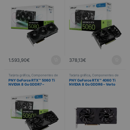
1.593,90
€
378,13
€
Tarjeta gráfica
,
Componentes de
Tarjeta gráfica
,
Componentes de
PC
,
Informática
PC
,
Informática
PNY GeForce RTX™ 5060 Ti
PNY GeForce RTX™ 4060 Ti
NVIDIA 8 Go GDDR7 –
NVIDIA 8 Go GDDR6 – Verto
Overclocked Dual Fan
Dual Fan DLSS 3