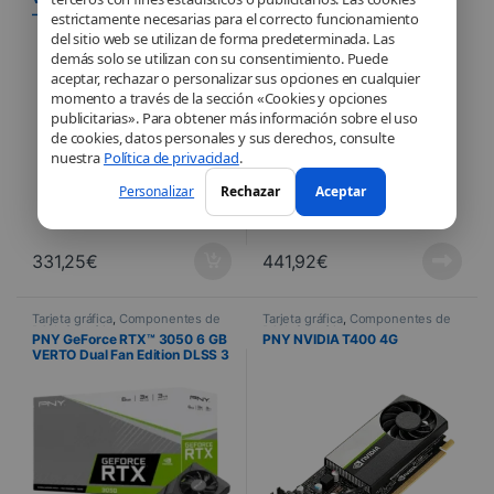
– Single Fan 8 Go
A1000 8GB – OEM
estrictamente necesarias para el correcto funcionamiento
del sitio web se utilizan de forma predeterminada. Las
demás solo se utilizan con su consentimiento. Puede
aceptar, rechazar o personalizar sus opciones en cualquier
momento a través de la sección «Cookies y opciones
publicitarias». Para obtener más información sobre el uso
de cookies, datos personales y sus derechos, consulte
nuestra
Política de privacidad
.
Personalizar
Rechazar
Aceptar
331,25
€
441,92
€
Tarjeta gráfica
,
Componentes de
Tarjeta gráfica
,
Componentes de
PC
,
Informática
PC
,
Informática
PNY GeForce RTX™ 3050 6 GB
PNY NVIDIA T400 4G
VERTO Dual Fan Edition DLSS 3