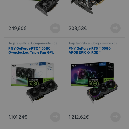
249,90
€
208,53
€
Tarjeta gráfica
,
Componentes de
Tarjeta gráfica
,
Componentes de
PC
,
Informática
PC
,
Informática
PNY GeForce RTX™ 5080
PNY GeForce RTX™ 5080
Overclocked Triple Fan GPU
ARGB EPIC-X RGB™
Overclocked Triple Fan GPU
1.101,24
€
1.212,62
€