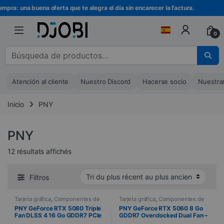
Ir a la navegación
Ir al contenido
pra: una buena oferta que te alegra el día sin encarecer la factura.
0
Buscar :
Atención al cliente
Nuestro Discord
Hacerse socio
Nuestra
Inicio
PNY
PNY
Trié du plus récent au plus ancien
12 résultats affichés
Filtros
Tarjeta gráfica
,
Componentes de
Tarjeta gráfica
,
Componentes de
PC
,
Informática
PC
,
Informática
PNY GeForce RTX 5080 Triple
PNY GeForce RTX 5060 8 Go
Fan DLSS 4 16 Go GDDR7 PCIe
GDDR7 Overclocked Dual Fan –
5.0
HDMI / 3x DisplayPort