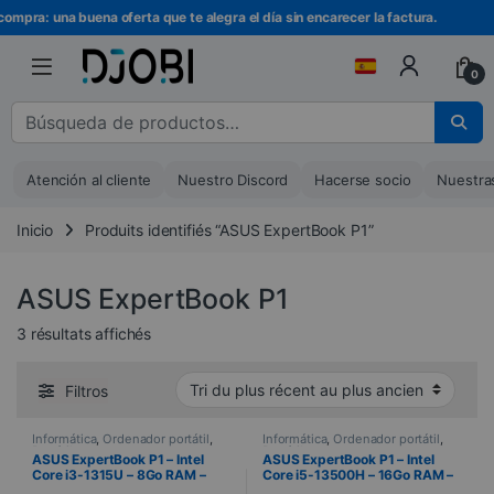
Ir a la navegación
Ir al contenido
compra: una buena oferta que te alegra el día sin encarecer la factura.
0
Buscar :
Atención al cliente
Nuestro Discord
Hacerse socio
Nuestra
Inicio
Produits identifiés “ASUS ExpertBook P1”
ASUS ExpertBook P1
Trié du plus récent au plus ancien
3 résultats affichés
Filtros
Informática
,
Ordenador portátil
,
Informática
,
Ordenador portátil
,
Portátiles
Portátiles
ASUS ExpertBook P1 – Intel
ASUS ExpertBook P1 – Intel
Core i3-1315U – 8Go RAM –
Core i5-13500H – 16Go RAM –
512 Go SSD – 39,6 cm (15,6″) –
512 Go SSD – 39,6 cm (15,6″) –