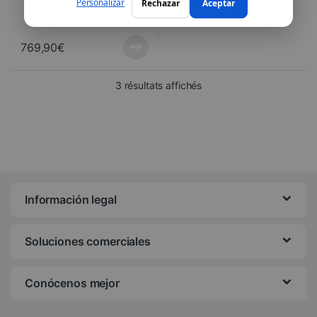
Personalizar
Rechazar
Aceptar
769,90
€
Trié du plus récent au pl
3 résultats affichés
Información legal
Soluciones comerciales
Conócenos mejor