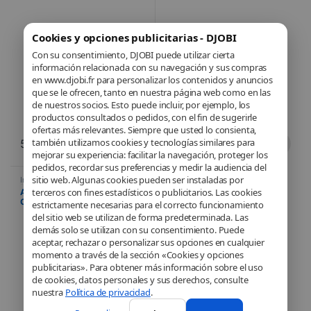
Windows 11 Pro
Windows 11 Pro
Cookies y opciones publicitarias - DJOBI
Con su consentimiento, DJOBI puede utilizar cierta
información relacionada con su navegación y sus compras
en www.djobi.fr para personalizar los contenidos y anuncios
que se le ofrecen, tanto en nuestra página web como en las
de nuestros socios. Esto puede incluir, por ejemplo, los
productos consultados o pedidos, con el fin de sugerirle
ofertas más relevantes. Siempre que usted lo consienta,
también utilizamos cookies y tecnologías similares para
584,49
€
849,90
€
mejorar su experiencia: facilitar la navegación, proteger los
pedidos, recordar sus preferencias y medir la audiencia del
sitio web. Algunas cookies pueden ser instaladas por
Informática
,
Ordenador portátil
,
Portátiles
terceros con fines estadísticos o publicitarios. Las cookies
ASUS ExpertBook P1 – Intel
Core i5-13500H – 8 GB de RAM
estrictamente necesarias para el correcto funcionamiento
– SSD de 256 GB – 39,6 cm
del sitio web se utilizan de forma predeterminada. Las
(15,6″) – Windows 11 Pro
demás solo se utilizan con su consentimiento. Puede
aceptar, rechazar o personalizar sus opciones en cualquier
momento a través de la sección «Cookies y opciones
publicitarias». Para obtener más información sobre el uso
de cookies, datos personales y sus derechos, consulte
nuestra
Política de privacidad
.