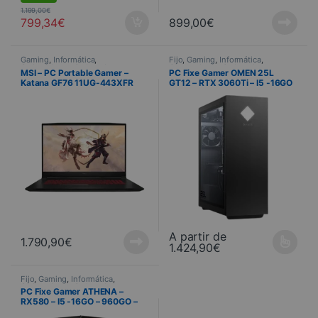
1.199,00
€
799,34
€
899,00
€
Gaming
,
Informática
,
Fijo
,
Gaming
,
Informática
,
Ordenadores
,
Ordenadores para
Ordenadores
,
Ordenadores para
MSI – PC Portable Gamer –
PC Fixe Gamer OMEN 25L
juegos
,
Ordenador portátil
,
juegos
Katana GF76 11UG-443XFR
GT12 – RTX 3060Ti – I5 -16GO
Portátiles
A partir de
1.790,90
€
1.424,90
€
Ce produit a plusieurs variations
Fijo
,
Gaming
,
Informática
,
Ordenadores
,
Ordenadores para
PC Fixe Gamer ATHENA –
juegos
RX580 – I5 -16GO – 960GO –
Windows 10 Home