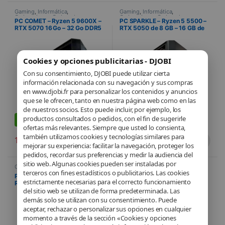
Gaming
,
Informática
,
Gaming
,
Informática
,
Ordenadores
,
Ordenadores para
Ordenadores
,
Ordenadores para
PC COMET – Ryzen 5 9600X –
PC SPARKLE – Ryzen 5 5500 –
juegos
,
Preensamblado
,
juegos
,
Preensamblado
RTX 5070 16 Go – 32 Go DDR5
RTX 5050 de 8 GB – 16 GB de
PROMOTIONS
– 1 To SSD – Boîtier MAG PANO
DDR4 – SSD de 500 GB – Caja
M100R PZ
MSI MAG FORGE M100A
Cookies y opciones publicitarias - DJOBI
S
Con su consentimiento, DJOBI puede utilizar cierta
información relacionada con su navegación y sus compras
en www.djobi.fr para personalizar los contenidos y anuncios
que se le ofrecen, tanto en nuestra página web como en las
de nuestros socios. Esto puede incluir, por ejemplo, los
productos consultados o pedidos, con el fin de sugerirle
-
14%
ofertas más relevantes. Siempre que usted lo consienta,
también utilizamos cookies y tecnologías similares para
1.806,84
€
899,64
€
2.109,60
€
mejorar su experiencia: facilitar la navegación, proteger los
pedidos, recordar sus preferencias y medir la audiencia del
sitio web. Algunas cookies pueden ser instaladas por
Gaming
,
Informática
,
Fijo
,
Gaming
,
Informática
,
terceros con fines estadísticos o publicitarios. Las cookies
Ordenadores
,
Ordenadores para
Ordenadores
,
Ordenadores para
PC NIGHT – Processeur AMD
PC Gamer – Processeur Intel
juegos
,
Preensamblado
juegos
,
Preensamblado
estrictamente necesarias para el correcto funcionamiento
Ryzen 5 5500 – RTX 3050 8 Go
Core i5-12400F – Nvidia
– 16 Go DDR4 – SSD 500 Go –
GeForce RTX 4060 – 16 Go
del sitio web se utilizan de forma predeterminada. Las
Boîtier Deepcool Matrexx 55
RAM – 512 Go SSD
demás solo se utilizan con su consentimiento. Puede
aceptar, rechazar o personalizar sus opciones en cualquier
momento a través de la sección «Cookies y opciones