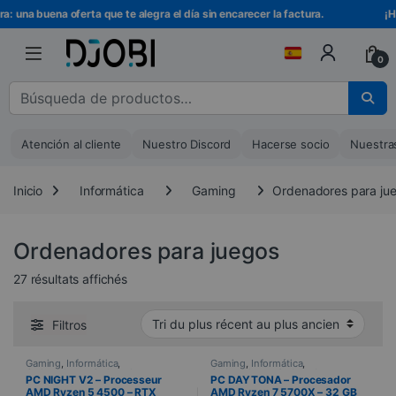
Ir a la navegación
Ir al contenido
na buena oferta que te alegra el día sin encarecer la factura.
¡Hazte
0
Buscar :
Atención al cliente
Nuestro Discord
Hacerse socio
Nuestra
Inicio
Informática
Gaming
Ordenadores para ju
Ordenadores para juegos
Trié du plus récent au plus ancien
27 résultats affichés
Filtros
Gaming
,
Informática
,
Gaming
,
Informática
,
Ordenadores
,
Ordenadores para
Ordenadores
,
Ordenadores para
PC NIGHT V2 – Processeur
PC DAYTONA – Procesador
juegos
,
Preensamblado
juegos
,
Preensamblado
AMD Ryzen 5 4500 – RTX
AMD Ryzen 7 5700X – 32 GB