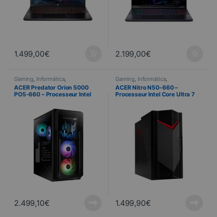
1.499,00
€
2.199,00
€
Gaming
,
Informática
,
Gaming
,
Informática
,
Ordenadores
,
Ordenadores para
Ordenadores
,
Ordenadores para
ACER Predator Orion 5000
ACER Nitro N50-660 –
juegos
,
Preensamblado
juegos
,
Preensamblado
PO5-660 – Processeur Intel
Processeur Intel Core Ultra 7
Core Ultra 7 265F – RTX 5080
265F – RTX 5060 8 Go – 32 Go
16 Go – 32 Go DDR5 – SSD 2 To
DDR5 – SSD 2 To
2.499,10
€
1.499,90
€