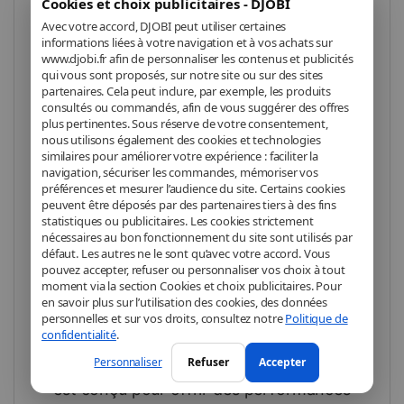
Cookies et choix publicitaires - DJOBI
PC SUPERNOVA –
Avec votre accord, DJOBI peut utiliser certaines
informations liées à votre navigation et à vos achats sur
Ryzen 7 9800X3D ·
www.djobi.fr afin de personnaliser les contenus et publicités
qui vous sont proposés, sur notre site ou sur des sites
RTX 5080 · 32 Go
partenaires. Cela peut inclure, par exemple, les produits
consultés ou commandés, afin de vous suggérer des offres
DDR5 · SSD 1 To
plus pertinentes. Sous réserve de votre consentement,
nous utilisons également des cookies et technologies
similaires pour améliorer votre expérience : faciliter la
L’excellence absolue pour le
navigation, sécuriser les commandes, mémoriser vos
gaming extrême et la création
préférences et mesurer l’audience du site. Certains cookies
sans limites
peuvent être déposés par des partenaires tiers à des fins
statistiques ou publicitaires. Les cookies strictement
nécessaires au bon fonctionnement du site sont utilisés par
Le
PC SUPERNOVA
incarne le très haut
défaut. Les autres ne le sont qu’avec votre accord. Vous
pouvez accepter, refuser ou personnaliser vos choix à tout
de gamme sans concession. Propulsé par
moment via la section Cookies et choix publicitaires. Pour
en savoir plus sur l’utilisation des cookies, des données
le
processeur AMD Ryzen 7 9800X3D
,
personnelles et sur vos droits, consultez notre
Politique de
épaulé par
32 Go de mémoire DDR5
et la
confidentialité
.
redoutable
NVIDIA GeForce RTX 5080
, il
Personnaliser
Refuser
Accepter
est conçu pour offrir des performances