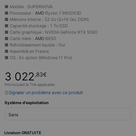
■ Modèle : SUPERNOVA
■ Processeur :
AMD
Ryzen 7 9800X3D
■ Mémoire interne : 32 Go (2×16 Go) DDR5
■ Capacité stockage : 1 To SSD
■ Carte graphique : NVIDIA GeForce RTX 5080
■ Carte mère :
AMD
B650
■ Refroidissement liquide : Oui
■ Assemblé en France
■ OS : En option (Windows 11 Pro)
3 022
,83
€
Prix incluant la TVA applicable.
Signaler un problème avec ce produit
Système d'exploitation
Livraison GRATUITE