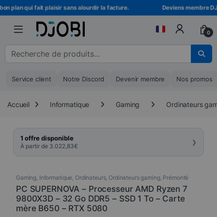
Skip to navigation
Skip to content
plan qui fait plaisir sans alourdir la facture.
Deviens membre DJOBI 
0
Recherche pour :
Service client
Notre Discord
Devenir membre
Nos promos
Accueil
Informatique
Gaming
Ordinateurs ga
›
1 offre disponible
À partir de
3.022,83
€
Gaming
,
Informatique
,
Ordinateurs
,
Ordinateurs gaming
,
Prémonté
PC SUPERNOVA – Processeur AMD Ryzen 7
9800X3D – 32 Go DDR5 – SSD 1 To – Carte
mère B650 – RTX 5080