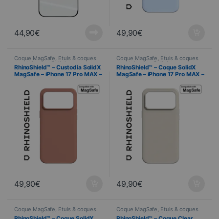
44,90
€
49,90
€
Coque MagSafe
,
Étuis & coques
Coque MagSafe
,
Étuis & coques
smartphones
,
Cellulare
,
smartphones
,
Cellulare
,
RhinoShield™ – Custodia SolidX
RhinoShield™ – Coque SolidX
RhinoShield
,
Telefonia
RhinoShield
,
Telefonia
MagSafe – iPhone 17 Pro MAX –
MagSafe – iPhone 17 Pro MAX –
Argilla rosa
Beige Coquillage
49,90
€
49,90
€
Coque MagSafe
,
Étuis & coques
Coque MagSafe
,
Étuis & coques
smartphones
,
Cellulare
,
smartphones
,
Cellulare
,
RhinoShield™ – Coque SolidX
RhinoShield™ – Coque Clear