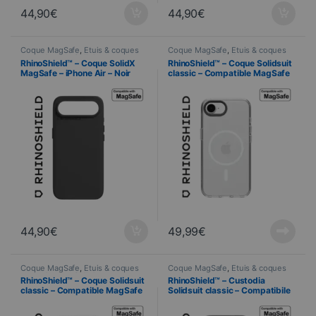
44,90
€
44,90
€
Coque MagSafe
,
Étuis & coques
Coque MagSafe
,
Étuis & coques
smartphones
,
Cellulare
,
smartphones
,
Cellulare
,
RhinoShield™ – Coque SolidX
RhinoShield™ – Coque Solidsuit
RhinoShield
,
Telefonia
RhinoShield
,
Telefonia
MagSafe – iPhone Air – Noir
classic – Compatible MagSafe
– iPhone 16e – TRANSPARENTE
44,90
€
49,99
€
Coque MagSafe
,
Étuis & coques
Coque MagSafe
,
Étuis & coques
smartphones
,
Cellulare
,
smartphones
,
Cellulare
,
RhinoShield™ – Coque Solidsuit
RhinoShield™ – Custodia
RhinoShield
,
Telefonia
RhinoShield
,
Telefonia
classic – Compatible MagSafe
Solidsuit classic – Compatibile
– iPhone 16e – BLANC
con MagSafe – iPhone 16e –
NERO