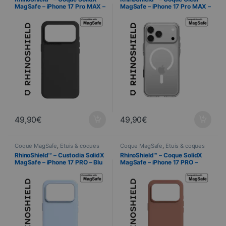
RhinoShield
,
Telefonia
RhinoShield
,
Telefonia
MagSafe – iPhone 17 Pro MAX –
MagSafe – iPhone 17 Pro MAX –
Noir
Transparente
49,90
€
49,90
€
Coque MagSafe
,
Étuis & coques
Coque MagSafe
,
Étuis & coques
smartphones
,
Cellulare
,
smartphones
,
Cellulare
,
RhinoShield™ – Custodia SolidX
RhinoShield™ – Coque SolidX
RhinoShield
,
Telefonia
RhinoShield
,
Telefonia
MagSafe – iPhone 17 PRO – Blu
MagSafe – iPhone 17 PRO –
ghiaccio
Argile Rose