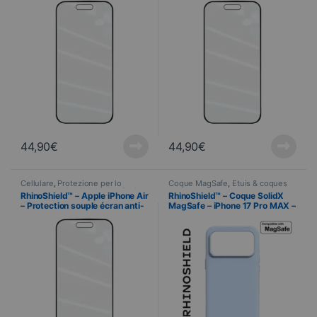
lumière bleue + Applicateur
Anti lumière bleue +
Applicateur
44,90
€
44,90
€
Cellulare
,
Protezione per lo
Coque MagSafe
,
Étuis & coques
schermo
,
RhinoShield
,
Telefonia
,
smartphones
,
Cellulare
,
RhinoShield™ – Apple iPhone Air
RhinoShield™ – Coque SolidX
Vetri temperati
RhinoShield
,
Telefonia
– Protection souple écran anti-
MagSafe – iPhone 17 Pro MAX –
chocs 3D et Anti lumière bleue
Bleu Glacier
+ Applicateur