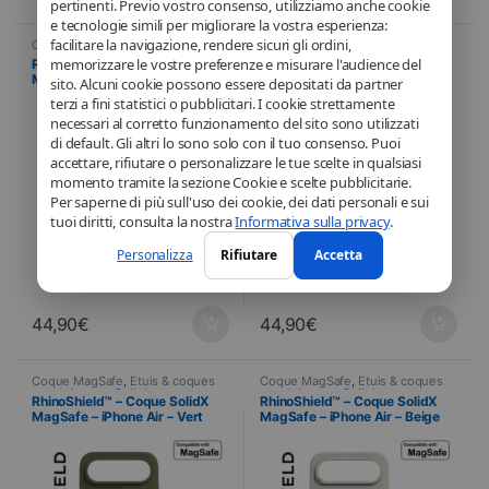
pertinenti. Previo vostro consenso, utilizziamo anche cookie
e tecnologie simili per migliorare la vostra esperienza:
facilitare la navigazione, rendere sicuri gli ordini,
Coque MagSafe
,
Étuis & coques
Coque MagSafe
,
Étuis & coques
smartphones
,
Cellulare
,
smartphones
,
Cellulare
,
memorizzare le vostre preferenze e misurare l'audience del
RhinoShield™ – Custodia SolidX
RhinoShield™ – Coque SolidX
RhinoShield
,
Telefonia
RhinoShield
,
Telefonia
MagSafe – iPhone 17 – Nero
MagSafe – iPhone Air – Bleu
sito. Alcuni cookie possono essere depositati da partner
Ocean
terzi a fini statistici o pubblicitari. I cookie strettamente
necessari al corretto funzionamento del sito sono utilizzati
di default. Gli altri lo sono solo con il tuo consenso. Puoi
accettare, rifiutare o personalizzare le tue scelte in qualsiasi
momento tramite la sezione Cookie e scelte pubblicitarie.
Per saperne di più sull'uso dei cookie, dei dati personali e sui
tuoi diritti, consulta la nostra
Informativa sulla privacy
.
Personalizza
Rifiutare
Accetta
44,90
€
44,90
€
Coque MagSafe
,
Étuis & coques
Coque MagSafe
,
Étuis & coques
smartphones
,
Cellulare
,
smartphones
,
Cellulare
,
RhinoShield™ – Coque SolidX
RhinoShield™ – Coque SolidX
RhinoShield
,
Telefonia
RhinoShield
,
Telefonia
MagSafe – iPhone Air – Vert
MagSafe – iPhone Air – Beige
Algue
Coquillage