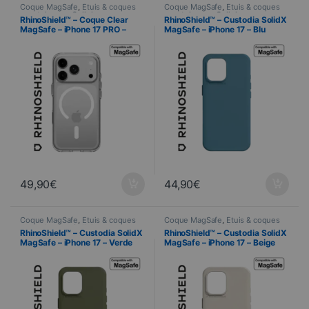
Coque MagSafe
,
Étuis & coques
Coque MagSafe
,
Étuis & coques
smartphones
,
Cellulare
,
smartphones
,
Cellulare
,
RhinoShield™ – Coque Clear
RhinoShield™ – Custodia SolidX
RhinoShield
,
Telefonia
RhinoShield
,
Telefonia
MagSafe – iPhone 17 PRO –
MagSafe – iPhone 17 – Blu
Transparente
oceano
49,90
€
44,90
€
Coque MagSafe
,
Étuis & coques
Coque MagSafe
,
Étuis & coques
smartphones
,
Cellulare
,
smartphones
,
Cellulare
,
RhinoShield™ – Custodia SolidX
RhinoShield™ – Custodia SolidX
RhinoShield
,
Telefonia
RhinoShield
,
Telefonia
MagSafe – iPhone 17 – Verde
MagSafe – iPhone 17 – Beige
alga
Conchiglia