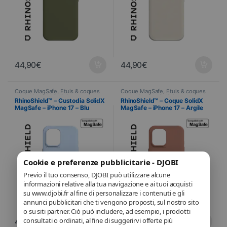
44,90
€
44,90
€
Coque MagSafe
,
Étuis & coques
Coque MagSafe
,
Étuis & coques
smartphones
,
Cellulare
,
smartphones
,
Cellulare
,
RhinoShield™ – Custodia SolidX
RhinoShield™ – Coque SolidX
RhinoShield
,
Telefonia
RhinoShield
,
Telefonia
MagSafe – iPhone 17 – Blu
MagSafe – iPhone 17 – Argile
ghiaccio
Rose
Cookie e preferenze pubblicitarie - DJOBI
Previo il tuo consenso, DJOBI può utilizzare alcune
informazioni relative alla tua navigazione e ai tuoi acquisti
su www.djobi.fr al fine di personalizzare i contenuti e gli
annunci pubblicitari che ti vengono proposti, sul nostro sito
o su siti partner. Ciò può includere, ad esempio, i prodotti
consultati o ordinati, al fine di suggerirvi offerte più
44,90
€
44,90
€