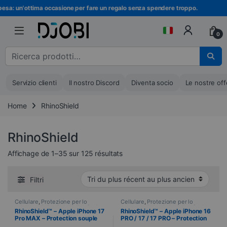
Vai alla navigazione
Vai al contenuto
a: un'ottima occasione per fare un regalo senza spendere troppo.
Is
0
Cerca :
Servizio clienti
Il nostro Discord
Diventa socio
Le nostre off
Home
RhinoShield
RhinoShield
Ordinati dal più recente al più v
Affichage de 1–35 sur 125 résultats
Filtri
Cellulare
,
Protezione per lo
Cellulare
,
Protezione per lo
schermo
,
RhinoShield
,
Telefonia
,
schermo
,
RhinoShield
,
Telefonia
,
RhinoShield™ – Apple iPhone 17
RhinoShield™ – Apple iPhone 16
Vetri temperati
Vetri temperati
Pro MAX – Protection souple
PRO / 17 / 17 PRO – Protection
écran anti-chocs 3D et Anti
souple écran anti-chocs 3D et