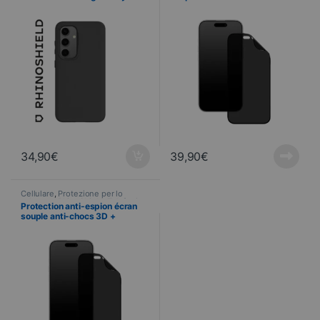
– NOIR
Applicateur – Apple iPhone 16
Pro MAX – RhinoShield™
34,90
€
39,90
€
Cellulare
,
Protezione per lo
schermo
,
RhinoShield
,
Telefonia
,
Protection anti-espion écran
Vetri temperati
souple anti-chocs 3D +
Applicateur – Apple iPhone 16
PRO – RhinoShield™