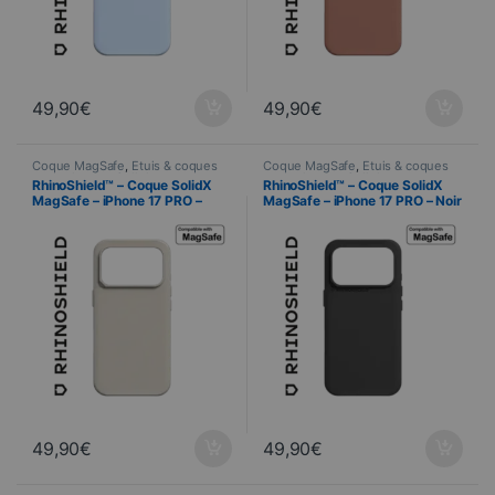
49,90
€
49,90
€
Coque MagSafe
,
Étuis & coques
Coque MagSafe
,
Étuis & coques
smartphones
,
Cellulare
,
smartphones
,
Cellulare
,
RhinoShield™ – Coque SolidX
RhinoShield™ – Coque SolidX
RhinoShield
,
Telefonia
RhinoShield
,
Telefonia
MagSafe – iPhone 17 PRO –
MagSafe – iPhone 17 PRO – Noir
Beige Coquillage
49,90
€
49,90
€