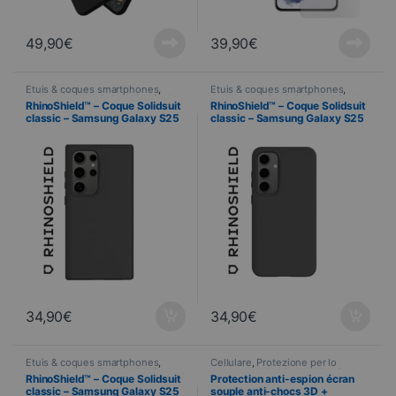
49,90
€
39,90
€
Étuis & coques smartphones
,
Étuis & coques smartphones
,
Cellulare
,
RhinoShield
,
Telefonia
Cellulare
,
RhinoShield
,
Telefonia
RhinoShield™ – Coque Solidsuit
RhinoShield™ – Coque Solidsuit
classic – Samsung Galaxy S25
classic – Samsung Galaxy S25
ULTRA – NOIR
PLUS – NOIR
34,90
€
34,90
€
Étuis & coques smartphones
,
Cellulare
,
Protezione per lo
Cellulare
,
RhinoShield
,
Telefonia
schermo
,
RhinoShield
,
Telefonia
,
RhinoShield™ – Coque Solidsuit
Protection anti-espion écran
Vetri temperati
classic – Samsung Galaxy S25
souple anti-chocs 3D +