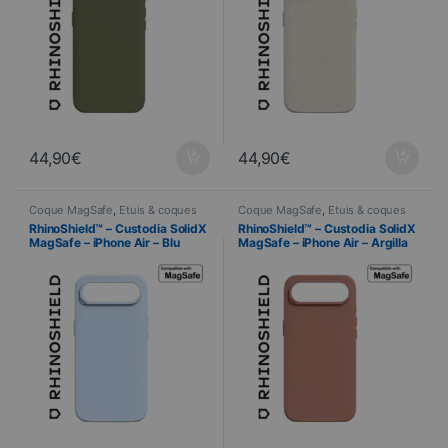
44,90
€
44,90
€
Coque MagSafe
,
Étuis & coques
Coque MagSafe
,
Étuis & coques
smartphones
,
Cellulare
,
smartphones
,
Cellulare
,
RhinoShield™ – Custodia SolidX
RhinoShield™ – Custodia SolidX
RhinoShield
,
Telefonia
RhinoShield
,
Telefonia
MagSafe – iPhone Air – Blu
MagSafe – iPhone Air – Argilla
ghiaccio
rosa