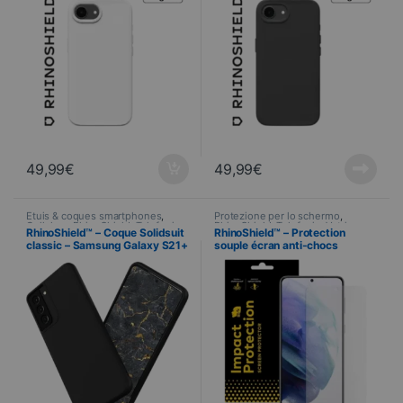
49,99
€
49,99
€
Étuis & coques smartphones
,
Protezione per lo schermo
,
Cellulare
,
RhinoShield
,
Telefonia
RhinoShield
,
Telefonia
,
Vetri
RhinoShield™ – Coque Solidsuit
RhinoShield™ – Protection
temperati
classic – Samsung Galaxy S21+
souple écran anti-chocs
– NOIR
Impact™ Flex™ – Samsung
Galaxy S21+