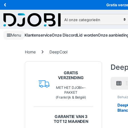
‹
Ga naar navigatie
Ga naar de inhoud
Gratis verze
Zoeken naar:
Menu
Klantenservice
Onze Discord
Lid worden
Onze aanbiedin
Home
DeepCool
Deep
GRATIS
VERZENDING
MET HET DJOBI+-
PAKKET
Behuiz
(Frankrijk & België)
Inform
Deep
Blanc
ATX a
GARANTIE VAN 3
USB-
TOT 12 MAANDEN