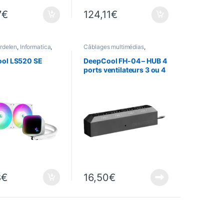
7
€
124,11
€
rdelen
,
Informatica
,
Câblages multimédias
,
Informatica
ol LS520 SE
DeepCool FH-04 – HUB 4
ports ventilateurs 3 ou 4
broches
8
€
16,50
€