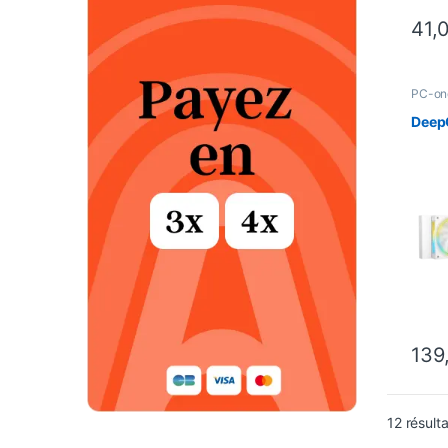
41,
PC-on
Koelin
Deep
139
12 résulta