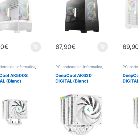
90
€
67,90
€
69,9
derdelen
,
Informatica
,
PC-onderdelen
,
Informatica
,
PC-onde
g
Koeling
Koeling
Cool AK500S
DeepCool AK620
DeepC
AL (Blanc)
DIGITAL (Blanc)
DIGITAL