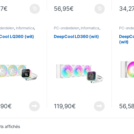
07
€
56,95
€
34,2
derdelen
,
Informatica
,
PC-onderdelen
,
Informatica
,
PC-onde
g
Koeling
Koeling
Cool LQ360 (wit)
DeepCool LD360 (wit)
DeepCo
(wit)
,90
€
119,90
€
56,5
Trié du plus récent au plus ancien
ts affichés