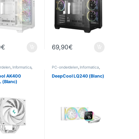
0
€
69,90
€
rdelen
,
Informatica
,
PC-onderdelen
,
Informatica
,
Koeling
ool AK400
DeepCool LQ240 (Blanc)
 (Blanc)