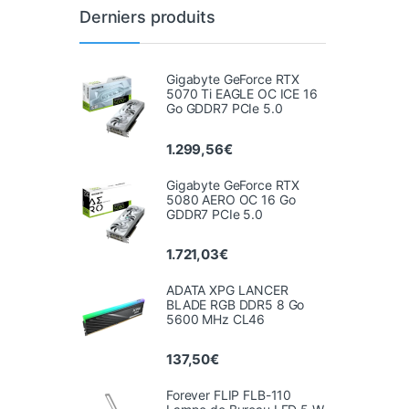
Derniers produits
Gigabyte GeForce RTX
5070 Ti EAGLE OC ICE 16
Go GDDR7 PCIe 5.0
1.299,56
€
Gigabyte GeForce RTX
5080 AERO OC 16 Go
GDDR7 PCIe 5.0
1.721,03
€
ADATA XPG LANCER
BLADE RGB DDR5 8 Go
5600 MHz CL46
137,50
€
Forever FLIP FLB-110