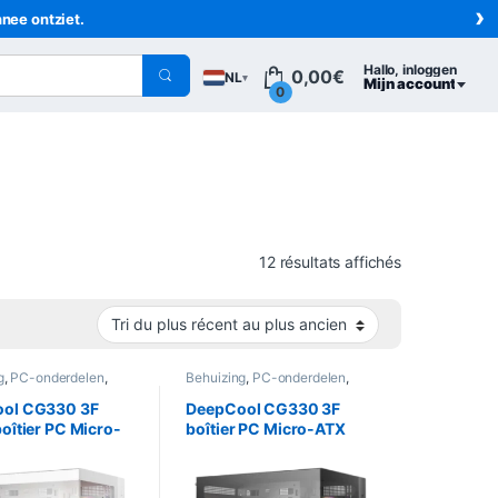
›
nnee ontziet.
Hallo, inloggen
0,00
€
NL
▾
Mijn account
0
Trié du plus 
12 résultats affichés
g
,
PC-onderdelen
,
Behuizing
,
PC-onderdelen
,
ica
Informatica
ol CG330 3F
DeepCool CG330 3F
oîtier PC Micro-
boîtier PC Micro-ATX
nc – Verre trempé
Noir – Verre trempé et 3
ntilateurs inclus
ventilateurs inclus