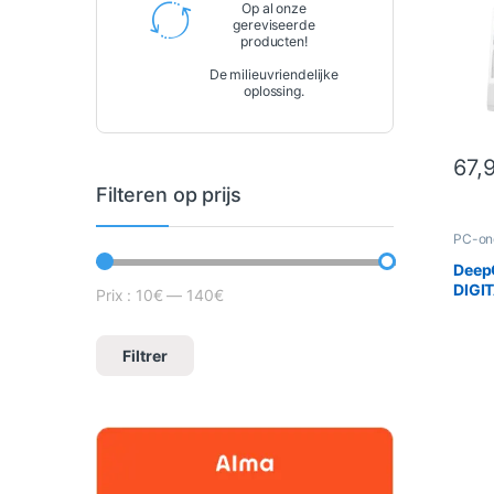
Op al onze
gereviseerde
producten!
De milieuvriendelijke
oplossing.
67,
Filteren op prijs
PC-on
Koelin
Deep
DIGIT
Prix :
10€
—
140€
Minimale prijs
Prix max
Filtrer