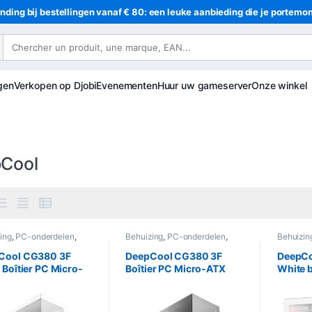
nding bij bestellingen vanaf € 80: een leuke aanbieding die je portemo
gen
Verkopen op Djobi
Evenementen
Huur uw gameserver
Onze winkel
Cool
ing
,
PC-onderdelen
,
Behuizing
,
PC-onderdelen
,
Behuizin
atica
Informatica
Informat
Cool CG380 3F
DeepCool CG380 3F
DeepCo
 Boîtier PC Micro-
Boîtier PC Micro-ATX
White b
vec verre trempé et
Noir avec verre trempé et
ATX Bla
C
USB-C
et 3 ve