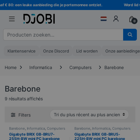
Ga naar navigatie
Ga naar de inhoud
af € 80: een leuke aanbieding die je portemonnee ontziet.
Word lid v
0
Zoeken naar :
Klantenservice
Onze Discord
Lid worden
Onze aanbieding
Home
Informatica
Computers
Barebone
Barebone
Trié du plus récent au plus ancien
9 résultats affichés
Filters
Barebone
,
Informatica
,
Computers
Barebone
,
Informatica
,
Computers
Gigabyte BRIX GB-BRU7-
Gigabyte BRIX GB-BRU5-
255H-BW mini PC barebone
225H-BW mini PC barebone