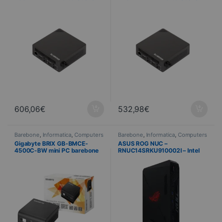
Intel Core Ultra 7 255H – Wi-Fi
Intel Core Ultra 5 225H – Wi-Fi
7 et Intel Arc
7 et Intel Arc
606,06
€
532,98
€
Barebone
,
Informatica
,
Computers
Barebone
,
Informatica
,
Computers
Gigabyte BRIX GB-BMCE-
ASUS ROG NUC –
4500C-BW mini PC barebone
RNUC14SRKU910002I – Intel
Intel Celeron N4500 – Wi-Fi 5 /
Core Ultra 9 185H – NVIDIA
HDMI / USB-C
GeForce RTX 4070 8 Go – Wi-
Fi/Bluetooth