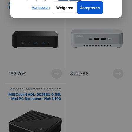
Asus Barebone NUC 14
Asus Barebone NUC 14 Pro+ –
Aanpassen
Weigeren
Accepteren
Essential N150 –
RNUC14RVSU900000I – Intel®
(RNUC14MNK1500002) – Intel
Core™ Ultra 9 185H Intel Arc
N150 (Quad-Core 3.6 GHz)
graphique
182,70
€
822,78
€
Barebone
,
Informatica
,
Computers
MSI Cubi N ADL-002BEU 0,69L
– Mini PC Barebone – Noir N100