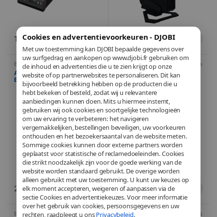
Cookies en advertentievoorkeuren - DJOBI
174,90
€
1.899,94
€
Met uw toestemming kan DJOBI bepaalde gegevens over
uw surfgedrag en aankopen op www.djobi.fr gebruiken om
Barebone
,
Informatica
,
Computers
Barebone
,
Informatica
,
Computers
de inhoud en advertenties die u te zien krijgt op onze
Asus Barebone NUC 14
Asus Barebone NUC 14
website of op partnerwebsites te personaliseren. Dit kan
Essential N250 –
Essential N97 –
bijvoorbeeld betrekking hebben op de producten die u
(RNUC14MNK2500002) – Intel
(RNUC14MNK9700002) – Intel
hebt bekeken of besteld, zodat wij u relevantere
N250 (Quad-Core 3.8 GHz)
N97 (Quad-Core 3.6 GHz)
aanbiedingen kunnen doen. Mits u hiermee instemt,
gebruiken wij ook cookies en soortgelijke technologieën
om uw ervaring te verbeteren: het navigeren
vergemakkelijken, bestellingen beveiligen, uw voorkeuren
onthouden en het bezoekersaantal van de website meten.
Sommige cookies kunnen door externe partners worden
geplaatst voor statistische of reclamedoeleinden. Cookies
die strikt noodzakelijk zijn voor de goede werking van de
website worden standaard gebruikt. De overige worden
alleen gebruikt met uw toestemming. U kunt uw keuzes op
233,10
€
185,22
€
elk moment accepteren, weigeren of aanpassen via de
sectie Cookies en advertentiekeuzes. Voor meer informatie
over het gebruik van cookies, persoonsgegevens en uw
rechten, raadpleegt u ons
Privacybeleid
.
Barebone
,
Informatica
,
Computers
Barebone
,
Informatica
,
Computers