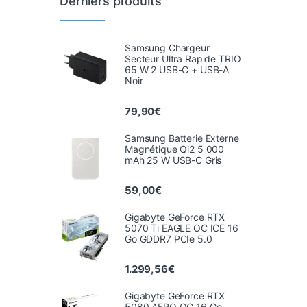
Derniers produits
Samsung Chargeur
Secteur Ultra Rapide TRIO
65 W 2 USB-C + USB-A
Noir
79,90
€
Samsung Batterie Externe
Magnétique Qi2 5 000
mAh 25 W USB-C Gris
59,00
€
Gigabyte GeForce RTX
5070 Ti EAGLE OC ICE 16
Go GDDR7 PCIe 5.0
1.299,56
€
Gigabyte GeForce RTX
5080 AERO OC 16 Go