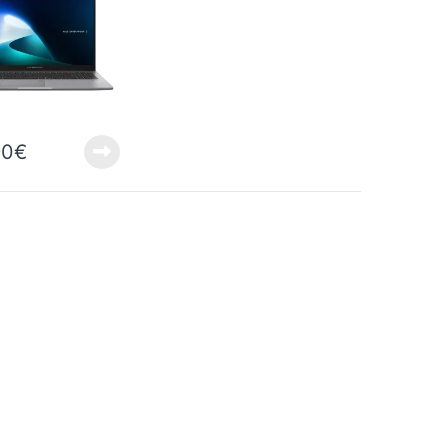
s 11 Pro
90
€