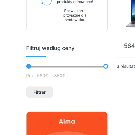
produkty odnowione!
Rozwiązanie
przyjazne dla
środowiska.
584
Filtruj według ceny
3 résulta
Prix :
580€
—
850€
Cena minimalna
Prix max
Filtrer