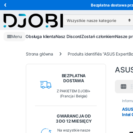
‹
Przejdź do nawigacji
Przejdź do treści
Bezpłatna dostawa prz
Wyszukaj:
Menu
Obsługa klienta
Nasz Discord
Zostań członkiem
Nasze p
Strona główna
Produits identifiés “ASUS ExpertB
ASUS
BEZPŁATNA
DOSTAWA
Z PAKIETEM DJOBI+
(Francja i Belgia)
Inform
ASUS 
Intel
GWARANCJA OD
8Go 
3 DO 12 MIESIĘCY
39,6 
Wind
Na wszystkie nasze