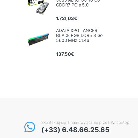
GDDR7 PCIe 5.0
1.721,03
€
ADATA XPG LANCER
BLADE RGB DDR5 8 Go
5600 MHz CL46
137,50
€
Skontaktuj się z nami wyłącznie przez WhatsApp
(+33) 6.48.66.25.65