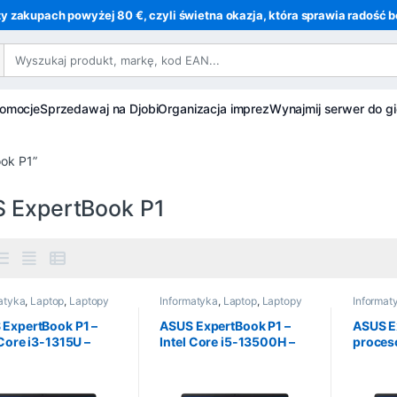
y zakupach powyżej 80 €, czyli świetna okazja, która sprawia radość be
romocje
Sprzedawaj na Djobi
Organizacja imprez
Wynajmij serwer do gi
ook P1”
 ExpertBook P1
atyka
,
Laptop
,
Laptopy
Informatyka
,
Laptop
,
Laptopy
Informat
ExpertBook P1 –
ASUS ExpertBook P1 –
ASUS E
 Core i3-1315U –
Intel Core i5-13500H –
proceso
RAM – 512 Go SSD –
16Go RAM – 512 Go SSD
13500H
cm (15,6″) –
– 39,6 cm (15,6″) –
RAM – 
ows 11 Pro
Windows 11 Pro
39,6 cm