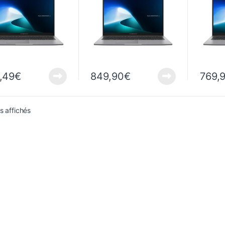
Window
,49
€
849,90
€
769,
Trié du plus récent au plus ancien
ts affichés