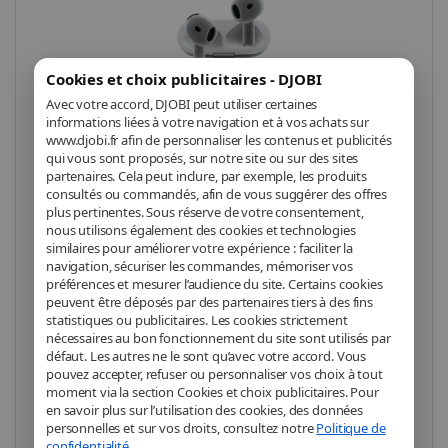
Cookies et choix publicitaires - DJOBI
Avec votre accord, DJOBI peut utiliser certaines
informations liées à votre navigation et à vos achats sur
www.djobi.fr afin de personnaliser les contenus et publicités
qui vous sont proposés, sur notre site ou sur des sites
partenaires. Cela peut inclure, par exemple, les produits
Un son enveloppant
consultés ou commandés, afin de vous suggérer des offres
comme au cinéma.
plus pertinentes. Sous réserve de votre consentement,
nous utilisons également des cookies et technologies
similaires pour améliorer votre expérience : faciliter la
Le son spatial personnalisé, avec suivi dynamique
navigation, sécuriser les commandes, mémoriser vos
préférences et mesurer l’audience du site. Certains cookies
des mouvements de la tête, vous immerge dans une
peuvent être déposés par des partenaires tiers à des fins
expérience audio à 360°, offrant une écoute
statistiques ou publicitaires. Les cookies strictement
tridimensionnelle pour la musique, les films, les séries,
nécessaires au bon fonctionnement du site sont utilisés par
les jeux et bien plus encore.
défaut. Les autres ne le sont qu’avec votre accord. Vous
pouvez accepter, refuser ou personnaliser vos choix à tout
moment via la section Cookies et choix publicitaires. Pour
en savoir plus sur l’utilisation des cookies, des données
Entendez ce qui vous chante.
personnelles et sur vos droits, consultez notre
Politique de
confidentialité
.