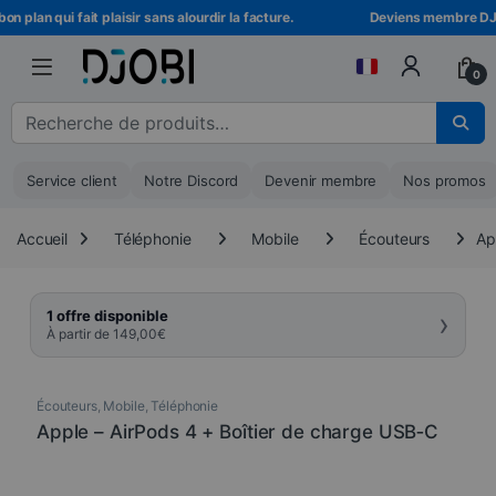
Skip to navigation
Skip to content
plan qui fait plaisir sans alourdir la facture.
Deviens membre DJOBI 
0
Recherche pour :
Service client
Notre Discord
Devenir membre
Nos promos
Accueil
Téléphonie
Mobile
Écouteurs
Ap
›
1 offre disponible
À partir de
149,00
€
Écouteurs
,
Mobile
,
Téléphonie
Apple – AirPods 4 + Boîtier de charge USB‑C