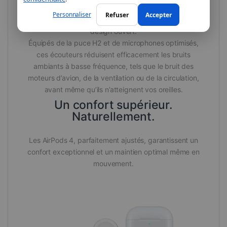
Les AirPods 4 intègrent désormais une version avec
Personnaliser
Refuser
Accepter
Réduction active du bruit, une première pour ce
design ouvert.
Équipés de la puce H2 et de microphones optimisés,
ces écouteurs réduisent efficacement les bruits
ambiants à basse fréquence, tels que le bruit des
moteurs d’avion, de la ventilation ou de la circulation,
avant même qu’ils n’atteignent vos oreilles.
Un confort supérieur.
Naturellement.
Les AirPods 4, parfaitement ajustés, garantissent un
confort exceptionnel et un maintien optimal même en
mouvement.