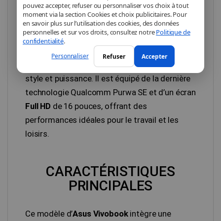
PC PORTABLE ASUS
pouvez accepter, refuser ou personnaliser vos choix à tout
moment via la section Cookies et choix publicitaires. Pour
VIVOBOOK X1607QA-
en savoir plus sur l’utilisation des cookies, des données
personnelles et sur vos droits, consultez notre
Politique de
MB060W
confidentialité
.
Personnaliser
Refuser
Accepter
Le
Vivobook X1607QA-MB060W
combine
style et puissance. Il est équipé de la dernière
technologie Qualcomm Purwa SE et d’un écran
Full HD
de 16 pouces, offrant des
performances idéales pour le travail et les
loisirs.
CARACTÉRISTIQUES
PRINCIPALES
Ce modèle d’
Asus Vivobook
intègre une