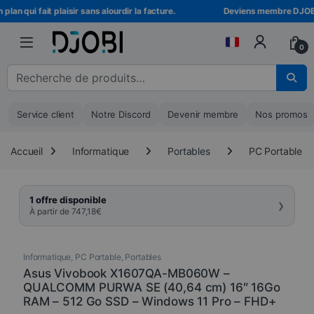
Skip to navigation
Skip to content
n qui fait plaisir sans alourdir la facture.
Deviens membre DJOBI ! D
0
Recherche pour :
Service client
Notre Discord
Devenir membre
Nos promos
Accueil
Informatique
Portables
PC Portable
›
1 offre disponible
À partir de
747,18
€
Informatique
,
PC Portable
,
Portables
Asus Vivobook X1607QA-MB060W –
QUALCOMM PURWA SE (40,64 cm) 16″ 16Go
RAM – 512 Go SSD – Windows 11 Pro – FHD+