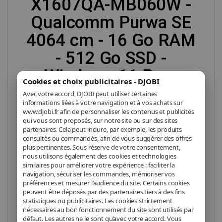
X1607QA-MB060W -
Qualcomm Purwa SE
4064 cm - 16 Go RAM
- 512 Go SSD -
Windows 11 Pro -
Cookies et choix publicitaires - DJOBI
FHD
Avec votre accord, DJOBI peut utiliser certaines
informations liées à votre navigation et à vos achats sur
www.djobi.fr afin de personnaliser les contenus et publicités
qui vous sont proposés, sur notre site ou sur des sites
Un
ordinateur portable Asus Vivobook
partenaires. Cela peut inclure, par exemple, les produits
consultés ou commandés, afin de vous suggérer des offres
performant avec un écran Full HD, une
plus pertinentes. Sous réserve de votre consentement,
nous utilisons également des cookies et technologies
grande capacité de stockage SSD et des
similaires pour améliorer votre expérience : faciliter la
performances idéales grâce à la puce
navigation, sécuriser les commandes, mémoriser vos
préférences et mesurer l’audience du site. Certains cookies
Qualcomm Purwa SE et 16 Go de RAM.
peuvent être déposés par des partenaires tiers à des fins
statistiques ou publicitaires. Les cookies strictement
nécessaires au bon fonctionnement du site sont utilisés par
défaut. Les autres ne le sont qu’avec votre accord. Vous