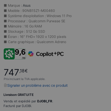
■ Marque :
Asus
■ Modèle : 90NB15Z1-M00460
■ Système d’exploitation : Windows 11 Pro
■ Processeur : Qualcomm Purwase SE
■ Mémoire : 16 Go RAM
■ Stockage : 512 Go SSD
■ Écran : 16″ FHD+ 1920 x 1200 pixels
■ Carte graphique : Qualcomm Adreno
747
,18
€
Prix incluant la TVA applicable.
Signaler un problème avec ce produit
Livraison GRATUITE
Vendu et expédié par
DJOBI_FR
.
Facturé par DJOBI.