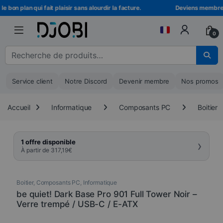
Skip to navigation
Skip to content
bon plan qui fait plaisir sans alourdir la facture.
Deviens membre DJO
0
Recherche pour :
Service client
Notre Discord
Devenir membre
Nos promos
Accueil
Informatique
Composants PC
Boitier
›
1 offre disponible
À partir de
317,19
€
Boitier
,
Composants PC
,
Informatique
be quiet! Dark Base Pro 901 Full Tower Noir –
Verre trempé / USB-C / E-ATX