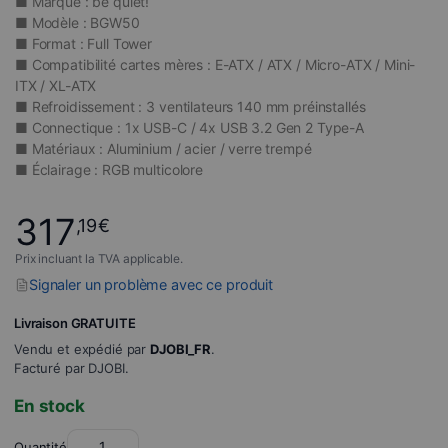
■ Marque : be quiet!
■ Modèle : BGW50
■ Format : Full Tower
■ Compatibilité cartes mères : E-ATX / ATX / Micro-ATX / Mini-
ITX / XL-ATX
■ Refroidissement : 3 ventilateurs 140 mm préinstallés
■ Connectique : 1x USB-C / 4x USB 3.2 Gen 2 Type-A
■ Matériaux : Aluminium / acier / verre trempé
■ Éclairage : RGB multicolore
317
,19
€
Prix incluant la TVA applicable.
Signaler un problème avec ce produit
Livraison GRATUITE
Vendu et expédié par
DJOBI_FR
.
Facturé par DJOBI.
En stock
Quantité