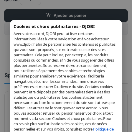
Ajouter au panier
Cookies et choix publicitaires - DJOBI
Acheter ce produit
Avec votre accord, DJOBI peut utiliser certaines
informations liées à votre navigation et à vos achats sur
www.djobi.fr afin de personnaliser les contenus et publicités
qui vous sont proposés, sur notre site ou sur des sites
partenaires. Cela peut inclure, par exemple, les produits
consultés ou commandés, afin de vous suggérer des offres
plus pertinentes. Sous réserve de votre consentement,
nous utilisons également des cookies et technologies
Spécifications
Commentaires
similaires pour améliorer votre expérience : faciliter la
navigation, sécuriser les commandes, mémoriser vos
préférences et mesurer l’audience du site. Certains cookies
peuvent être déposés par des partenaires tiers à des fins
statistiques ou publicitaires. Les cookies strictement
nécessaires au bon fonctionnement du site sont utilisés par
Marque
be quiet!
défaut. Les autres ne le sont qu’avec votre accord. Vous
pouvez accepter, refuser ou personnaliser vos choix à tout
Modèle
BGW50
moment via la section Cookies et choix publicitaires. Pour
en savoir plus sur l’utilisation des cookies, des données
Format
Full Tower
personnelles et sur vos droits, consultez notre
Politique de