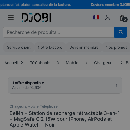
Skip to navigation
Skip to content
 qui fait plaisir sans alourdir la facture.
Deviens membre DJOBI ! Dé
0
Recherche pour :
Service client
Notre Discord
Devenir membre
Nos promos
Accueil
Téléphonie
Mobile
Chargeurs
Be
›
1 offre disponible
À partir de
94,90
€
Chargeurs
,
Mobile
,
Téléphonie
Belkin – Station de recharge rétractable 3-en-1
– MagSafe Qi2 15W pour iPhone, AirPods et
Apple Watch – Noir