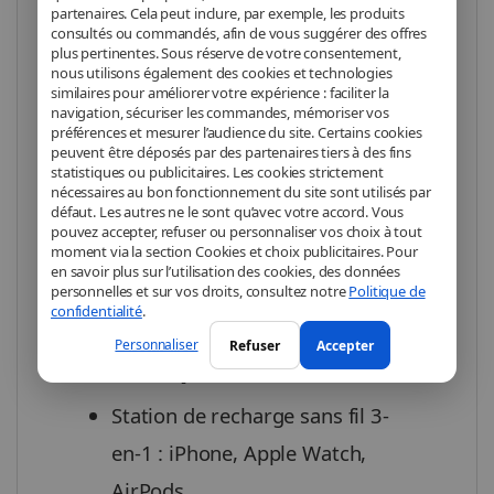
partenaires. Cela peut inclure, par exemple, les produits
efficacement tous vos appareils
consultés ou commandés, afin de vous suggérer des offres
Apple en un seul point.
plus pertinentes. Sous réserve de votre consentement,
nous utilisons également des cookies et technologies
Compatible MagSafe et Qi2, elle
similaires pour améliorer votre expérience : faciliter la
navigation, sécuriser les commandes, mémoriser vos
offre jusqu’à 15 W pour les
préférences et mesurer l’audience du site. Certains cookies
peuvent être déposés par des partenaires tiers à des fins
iPhone compatibles. Son design
statistiques ou publicitaires. Les cookies strictement
nécessaires au bon fonctionnement du site sont utilisés par
rétractable et pliable permet une
défaut. Les autres ne le sont qu’avec votre accord. Vous
pouvez accepter, refuser ou personnaliser vos choix à tout
utilisation pratique à la maison
moment via la section Cookies et choix publicitaires. Pour
comme en déplacement.
en savoir plus sur l’utilisation des cookies, des données
personnelles et sur vos droits, consultez notre
Politique de
confidentialité
.
Caractéristiques
Personnaliser
Refuser
Accepter
techniques
Station de recharge sans fil 3-
en-1 : iPhone, Apple Watch,
AirPods