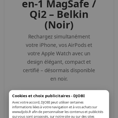
en-1 MagSafe /
Qi2 – Belkin
(Noir)
Rechargez simultanément
votre iPhone, vos AirPods et
votre Apple Watch avec un
design élégant, compact et
certifié – désormais disponible
en noir.
Cookies et choix publicitaires - DJOBI
La station de recharge 3-en-1
Avec votre accord, DJOBI peut utiliser certaines
noire de Belkin est la solution
informations liées à votre navigation et à vos achats sur
www.djobi.fr afin de personnaliser les contenus et publicités
idéale pour recharger
qui vous sont proposés, sur notre site ou sur des sites