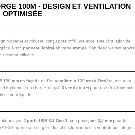
RGE 100M - DESIGN ET VENTILATION
OPTIMISÉE
ign moderne et robuste, conçu pour offrir une excellente circulation de
n grâce à son
panneau latéral en verre trempé
. Son design avant arbor
dissement efficace.
GB 120 mm en façade
et d’un
ventilateur 120 mm à l’arrière
, assurant
prend également en charge jusqu'à
6 ventilateurs
pour un refroidissement
dissement liquide.
ratique avec
2 ports USB 3.2 Gen 1
, une prise
jack 3,5 mm
pour le
e ARGB permettant de gérer les effets lumineux des ventilateurs intégrés