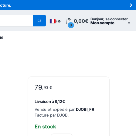
›
acture.
Bonjour, se connecter
0,00
€
FR
▾
Mon compte
0
ue
79
,90
€
Livraison à 8,12€
Vendu et expédié par
DJOBI_FR
.
Facturé par DJOBI.
En stock