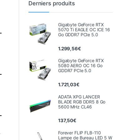
Derniers produits
Gigabyte GeForce RTX
5070 Ti EAGLE OC ICE 16
Go GDDR7 PCIe 5.0
1.299,56
€
e
Gigabyte GeForce RTX
5080 AERO OC 16 Go
GDDR7 PCIe 5.0
1.721,03
€
ADATA XPG LANCER
BLADE RGB DDR5 8 Go
5600 MHz CL46
137,50
€
.
Forever FLIP FLB-110
Lampe de Bureau LED 5 W