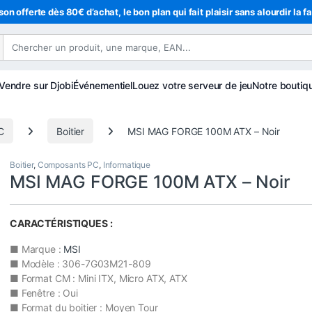
son offerte dès 80€ d’achat, le bon plan qui fait plaisir sans alourdir la f
Vendre sur Djobi
Événementiel
Louez votre serveur de jeu
Notre boutiq
C
Boitier
MSI MAG FORGE 100M ATX – Noir
Boitier
,
Composants PC
,
Informatique
MSI MAG FORGE 100M ATX – Noir
CARACTÉRISTIQUES :
■ Marque :
MSI
■ Modèle : ‎306-7G03M21-809
■ Format CM : Mini ITX, Micro ATX, ATX
■ Fenêtre : Oui
■ Format du boitier : Moyen Tour