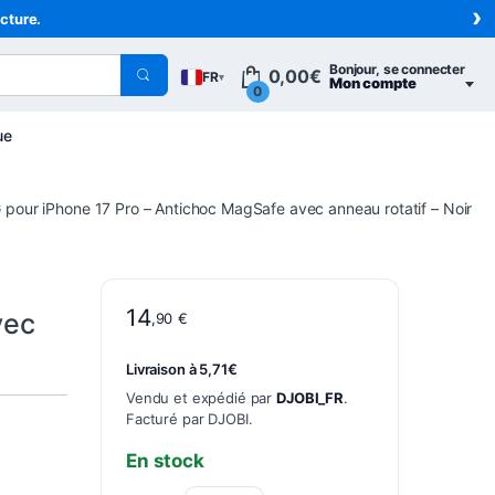
›
acture.
Bonjour, se connecter
0,00
€
FR
▾
Mon compte
0
ue
r iPhone 17 Pro – Antichoc MagSafe avec anneau rotatif – Noir
14
vec
,90
€
Livraison à 5,71€
Vendu et expédié par
DJOBI_FR
.
Facturé par DJOBI.
En stock