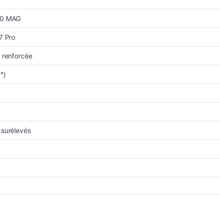
60 MAG
7 Pro
 renforcée
°)
surélevés