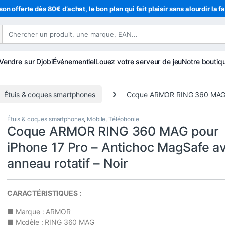
son offerte dès 80€ d’achat, le bon plan qui fait plaisir sans alourdir la f
Vendre sur Djobi
Événementiel
Louez votre serveur de jeu
Notre boutiq
Étuis & coques smartphones
Coque ARMOR RING 360 MAG pou
Étuis & coques smartphones
,
Mobile
,
Téléphonie
Coque ARMOR RING 360 MAG pour
iPhone 17 Pro – Antichoc MagSafe a
anneau rotatif – Noir
CARACTÉRISTIQUES :
■ Marque : ARMOR
■ Modèle : RING 360 MAG