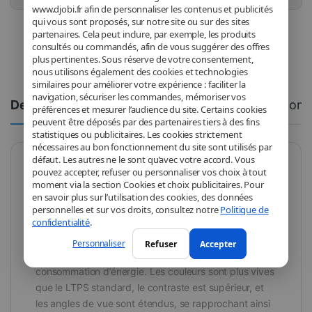
www.djobi.fr afin de personnaliser les contenus et publicités
qui vous sont proposés, sur notre site ou sur des sites
partenaires. Cela peut inclure, par exemple, les produits
consultés ou commandés, afin de vous suggérer des offres
plus pertinentes. Sous réserve de votre consentement,
nous utilisons également des cookies et technologies
similaires pour améliorer votre expérience : faciliter la
navigation, sécuriser les commandes, mémoriser vos
Description
Spécifications
Comm
préférences et mesurer l’audience du site. Certains cookies
peuvent être déposés par des partenaires tiers à des fins
statistiques ou publicitaires. Les cookies strictement
nécessaires au bon fonctionnement du site sont utilisés par
défaut. Les autres ne le sont qu’avec votre accord. Vous
pouvez accepter, refuser ou personnaliser vos choix à tout
RJ FHD
moment via la section Cookies et choix publicitaires. Pour
Les écrans RJ FHD sont la version la plus qualitative
en savoir plus sur l’utilisation des cookies, des données
parmi les technologies LCD FHD. Grâce à leur
personnelles et sur vos droits, consultez notre
Politique de
confidentialité
.
résolution élevée et leur efficacité énergétique
optimisée, ils offrent une image lumineuse et précise
Personnaliser
Refuser
Accepter
qu’un In-Cell LTPS standard, tout en réduisant la
consommation d’énergie. Les couleurs sont plus vives
que le LTPS standard, le contraste est supérieur, et
les angles de vue sont étendus, se rapprochant ainsi