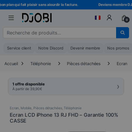
Skip to navigation
Skip to content
 plan qui fait plaisir sans alourdir la facture.
Deviens membre DJOBI
0
Recherche pour :
Service client
Notre Discord
Devenir membre
Nos promos
Accueil
Téléphonie
Pièces détachées
Ecran
›
1 offre disponible
À partir de
39,90
€
Ecran
,
Mobile
,
Pièces détachées
,
Téléphonie
Ecran LCD iPhone 13 RJ FHD – Garantie 100%
CASSE