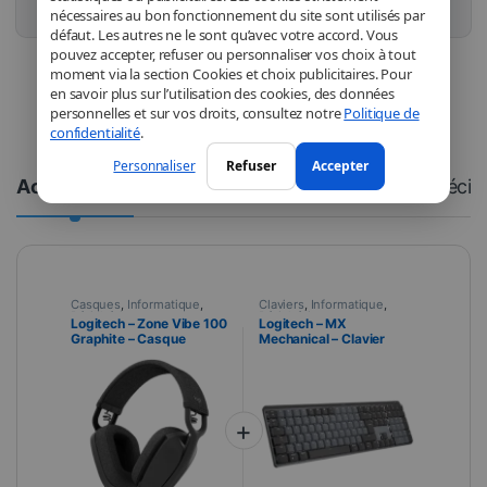
Acheter ce produit
nécessaires au bon fonctionnement du site sont utilisés par
défaut. Les autres ne le sont qu’avec votre accord. Vous
pouvez accepter, refuser ou personnaliser vos choix à tout
moment via la section Cookies et choix publicitaires. Pour
en savoir plus sur l’utilisation des cookies, des données
personnelles et sur vos droits, consultez notre
Politique de
confidentialité
.
Personnaliser
Refuser
Accepter
Accessoires
Description
Spécifi
Casques
,
Informatique
,
Claviers
,
Informatique
,
Périphériques
Périphériques
Logitech – Zone Vibe 100
Logitech – MX
Graphite – Casque
Mechanical – Clavier
Bluetooth sans fil +
sans fil
Microphone