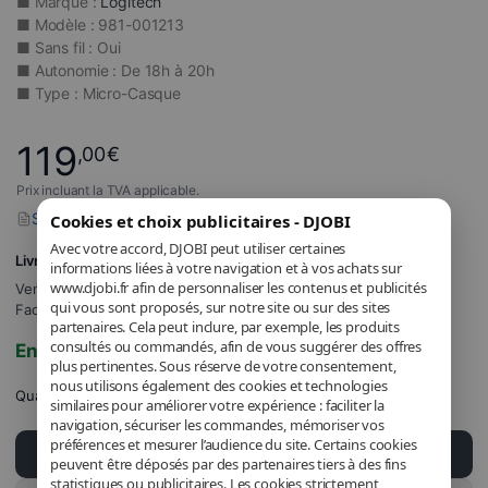
■ Marque :
Logitech
■ Modèle : 981-001213
■ Sans fil : Oui
■ Autonomie : De 18h à 20h
■ Type : Micro-Casque
119
,00
€
Prix incluant la TVA applicable.
Signaler un problème avec ce produit
Cookies et choix publicitaires - DJOBI
Avec votre accord, DJOBI peut utiliser certaines
Livraison GRATUITE
informations liées à votre navigation et à vos achats sur
www.djobi.fr afin de personnaliser les contenus et publicités
Vendu et expédié par
DJOBI_FR
.
qui vous sont proposés, sur notre site ou sur des sites
Facturé par DJOBI.
partenaires. Cela peut inclure, par exemple, les produits
consultés ou commandés, afin de vous suggérer des offres
En stock
plus pertinentes. Sous réserve de votre consentement,
nous utilisons également des cookies et technologies
Quantité
similaires pour améliorer votre expérience : faciliter la
navigation, sécuriser les commandes, mémoriser vos
préférences et mesurer l’audience du site. Certains cookies
Ajouter au panier
peuvent être déposés par des partenaires tiers à des fins
statistiques ou publicitaires. Les cookies strictement