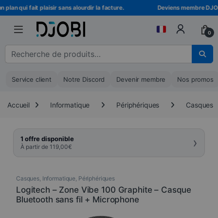
Skip to navigation
Skip to content
lan qui fait plaisir sans alourdir la facture.
Deviens membre DJOBI !
0
Recherche pour :
Service client
Notre Discord
Devenir membre
Nos promos
Accueil
Informatique
Périphériques
Casques
›
1 offre disponible
À partir de
119,00
€
Casques
,
Informatique
,
Périphériques
Logitech – Zone Vibe 100 Graphite – Casque
Bluetooth sans fil + Microphone