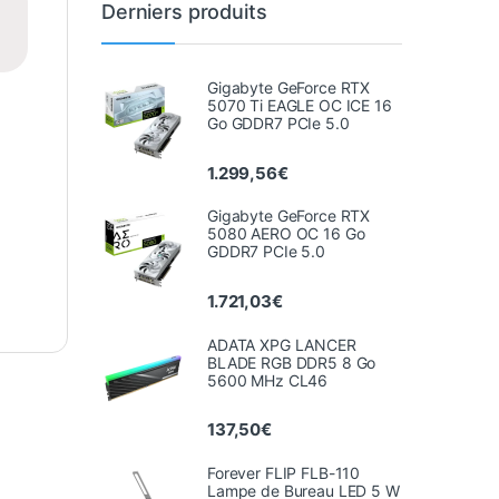
Derniers produits
Gigabyte GeForce RTX
5070 Ti EAGLE OC ICE 16
Go GDDR7 PCIe 5.0
1.299,56
€
Gigabyte GeForce RTX
5080 AERO OC 16 Go
GDDR7 PCIe 5.0
1.721,03
€
ADATA XPG LANCER
BLADE RGB DDR5 8 Go
5600 MHz CL46
137,50
€
Forever FLIP FLB-110
Lampe de Bureau LED 5 W