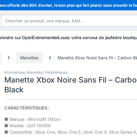
son offerte dès 80€ d’achat, le bon plan qui fait plaisir sans alourdir la f
Vendre sur Djobi
Événementiel
Louez votre serveur de jeu
Notre boutiq
Manettes
Manette Xbox Noire Sans Fil – Carbon B
Informatique
,
Manettes
,
Périphériques
Manette Xbox Noire Sans Fil – Carb
Black
CARACTÉRISTIQUES :
■ Marque : Microsoft (Xbox)
■ Modèle : QAT-00009
■ Compatible : Xbox One, Xbox One S, Xbox One X, Xbox Series X