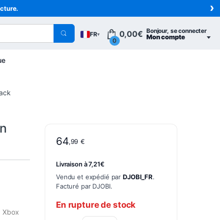
›
acture.
Bonjour, se connecter
0,00
€
FR
▾
Mon compte
0
ue
lack
on
64
,99
€
Livraison à 7,21€
Vendu et expédié par
DJOBI_FR
.
Facturé par DJOBI.
En rupture de stock
, Xbox