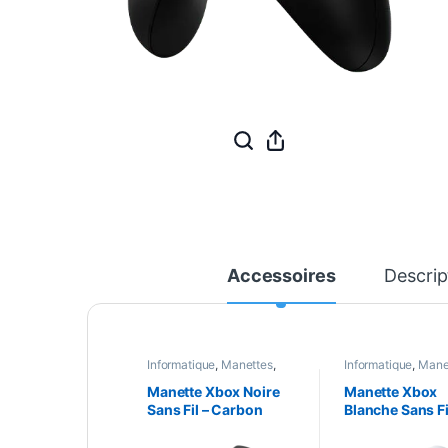
Accessoires
Descrip
Informatique
,
Manettes
,
Informatique
,
Mane
Périphériques
Périphériques
Manette Xbox Noire
Manette Xbox
Sans Fil – Carbon
Blanche Sans Fi
Black
Robot White