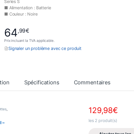
Series S
■
Alimentation :
Batterie
■ Couleur : Noire
64
,99
€
Prix incluant la TVA applicable.
Signaler un problème avec ce produit
tion
Spécifications
Commentaires
129,98
€
ttes
,
les
2
produit(s)
l –
Ajouter tous les