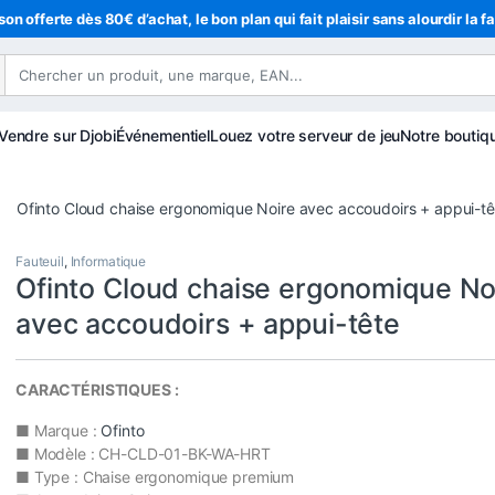
son offerte dès 80€ d’achat, le bon plan qui fait plaisir sans alourdir la f
Vendre sur Djobi
Événementiel
Louez votre serveur de jeu
Notre boutiq
Ofinto Cloud chaise ergonomique Noire avec accoudoirs + appui-tê
Fauteuil
,
Informatique
Ofinto Cloud chaise ergonomique No
avec accoudoirs + appui-tête
CARACTÉRISTIQUES :
■ Marque :
Ofinto
■ Modèle : CH-CLD-01-BK-WA-HRT
■ Type : Chaise ergonomique premium