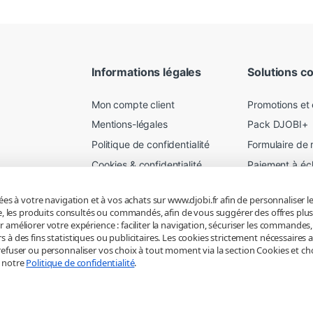
Informations légales
Solutions c
Mon compte client
Promotions et
Mentions-légales
Pack DJOBI+
Politique de confidentialité
Formulaire de 
Cookies & confidentialité
Paiement à é
Mes préférences
Garantie a vie
iées à votre navigation et à vos achats sur www.djobi.fr afin de personnaliser 
Conditions de livraison
Location serve
mple, les produits consultés ou commandés, afin de vous suggérer des offres p
Conditions générales
r améliorer votre expérience : faciliter la navigation, sécuriser les commandes
 à des fins statistiques ou publicitaires. Les cookies strictement nécessaires 
efuser ou personnaliser vos choix à tout moment via la section Cookies et choix 
z notre
Politique de confidentialité
.