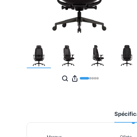
Spécific
Marque
Ofinto