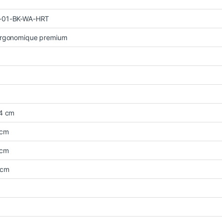
-01-BK-WA-HRT
ergonomique premium
14 cm
 cm
 cm
 cm