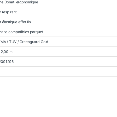
ne Donati ergonomique
r respirant
et élastique effet lin
hane compatibles parquet
FMA / TÜV / Greenguard Gold
 2,00 m
2091296