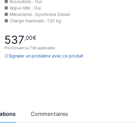
■ Accoudoirs : Oui
■ Appui-tête : Oui
■ Mécanisme : Synchrone Donati
■ Charge maximale : 130 kg
537
,00
€
Prix incluant la TVA applicable.
Signaler un problème avec ce produit
ations
Commentaires