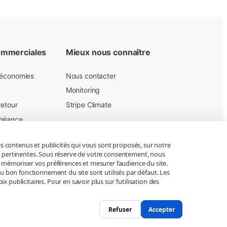
ommerciales
Mieux nous connaître
 économies
Nous contacter
Monitoring
retour
Stripe Climate
chéance
les contenus et publicités qui vous sont proposés, sur notre
ur
lus pertinentes. Sous réserve de votre consentement, nous
, mémoriser vos préférences et mesurer l’audience du site.
au bon fonctionnement du site sont utilisés par défaut. Les
publicitaires. Pour en savoir plus sur l’utilisation des
Refuser
Accepter