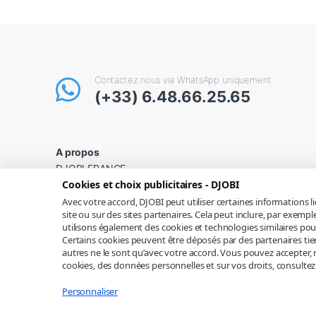
Contactez nous via WhatsApp uniquement
(+33) 6.48.66.25.65
A propos
DJOBI FRANCE
Cookies et choix publicitaires - DJOBI
SIRET : 882 664 444 00016
N°TVA : FR44 882 664 444
Avec votre accord, DJOBI peut utiliser certaines informations l
site ou sur des sites partenaires. Cela peut inclure, par exe
utilisons également des cookies et technologies similaires pou
Certains cookies peuvent être déposés par des partenaires tiers
autres ne le sont qu’avec votre accord. Vous pouvez accepter, r
cookies, des données personnelles et sur vos droits, consulte
Personnaliser
© 2019 - 2026 | DJOBI ou ses affiliés