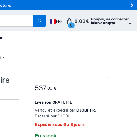
›
acture.
Bonjour, se connecter
0,00
€
FR
▾
Mon compte
0
ue
te
ire
537
,00
€
Livraison GRATUITE
Vendu et expédié par
DJOBI_FR
.
Facturé par DJOBI.
Expédié sous 6 à 8 jours
En stock