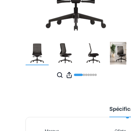
Spécific
Marque
Ofinto