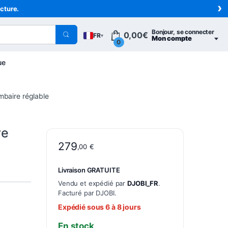
›
acture.
Bonjour, se connecter
0,00
€
FR
▾
Mon compte
0
ue
mbaire réglable
re
279
,00
€
Livraison GRATUITE
Vendu et expédié par
DJOBI_FR
.
Facturé par DJOBI.
Expédié sous 6 à 8 jours
En stock