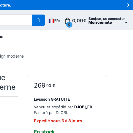
›
acture.
Bonjour, se connecter
0,00
€
FR
▾
Mon compte
0
ue
sign moderne
ue
269
derne
,00
€
Livraison GRATUITE
Vendu et expédié par
DJOBI_FR
.
Facturé par DJOBI.
Expédié sous 6 à 8 jours
En stock