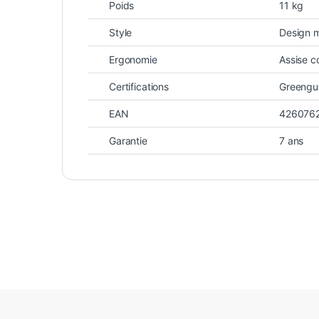
Poids
11 kg
Style
Design m
Ergonomie
Assise c
Certifications
Greengu
EAN
426076
Garantie
7 ans