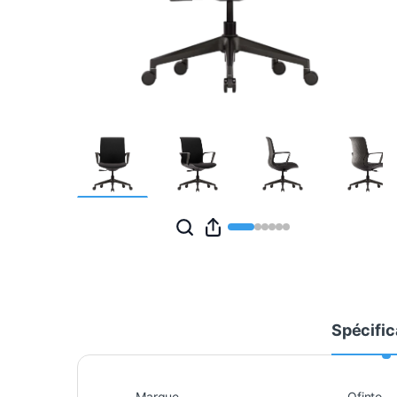
Spécific
Marque
Ofinto