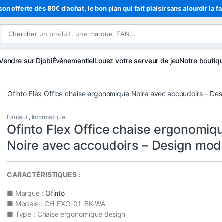
son offerte dès 80€ d’achat, le bon plan qui fait plaisir sans alourdir la f
Vendre sur Djobi
Événementiel
Louez votre serveur de jeu
Notre boutiq
Ofinto Flex Office chaise ergonomique Noire avec accoudoirs – De
Fauteuil
,
Informatique
Ofinto Flex Office chaise ergonomiq
Noire avec accoudoirs – Design mo
CARACTÉRISTIQUES :
■ Marque :
Ofinto
■ Modèle : CH-FXO-01-BK-WA
■ Type : Chaise ergonomique design