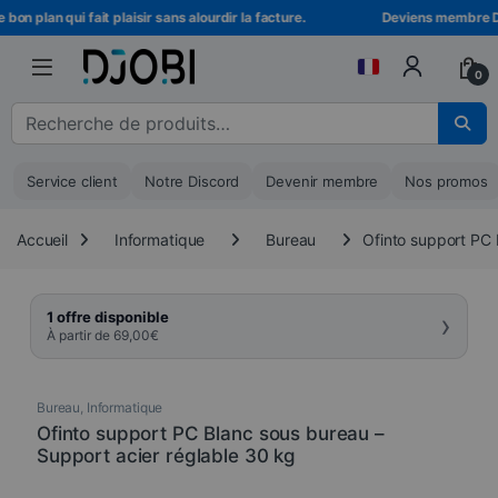
Skip to navigation
Skip to content
on plan qui fait plaisir sans alourdir la facture.
Deviens membre DJOB
0
Recherche pour :
Service client
Notre Discord
Devenir membre
Nos promos
Accueil
Informatique
Bureau
Ofinto support PC 
›
1 offre disponible
À partir de
69,00
€
Bureau
,
Informatique
Ofinto support PC Blanc sous bureau –
Support acier réglable 30 kg