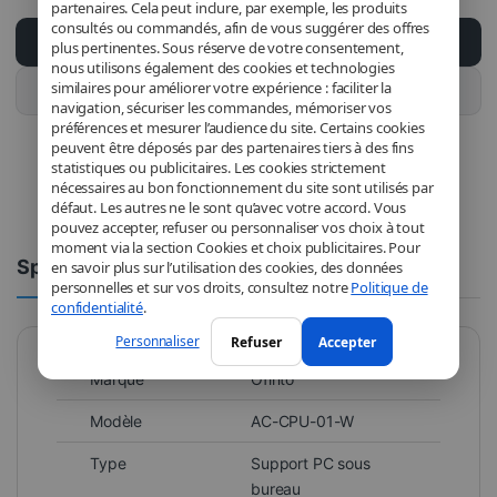
partenaires. Cela peut inclure, par exemple, les produits
consultés ou commandés, afin de vous suggérer des offres
Ajouter au panier
plus pertinentes. Sous réserve de votre consentement,
nous utilisons également des cookies et technologies
similaires pour améliorer votre expérience : faciliter la
Acheter ce produit
navigation, sécuriser les commandes, mémoriser vos
préférences et mesurer l’audience du site. Certains cookies
peuvent être déposés par des partenaires tiers à des fins
statistiques ou publicitaires. Les cookies strictement
nécessaires au bon fonctionnement du site sont utilisés par
défaut. Les autres ne le sont qu’avec votre accord. Vous
pouvez accepter, refuser ou personnaliser vos choix à tout
moment via la section Cookies et choix publicitaires. Pour
Spécifications
Commentaires
en savoir plus sur l’utilisation des cookies, des données
personnelles et sur vos droits, consultez notre
Politique de
confidentialité
.
Personnaliser
Refuser
Accepter
Marque
Ofinto
Modèle
AC-CPU-01-W
Type
Support PC sous
bureau