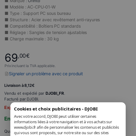
■ Marque :
Ofinto
■ Modèle : AC-CPU-01-W
■ Type : Support PC sous bureau
■ Structure : Acier avec revêtement anti-rayures
■ Compatibilité : Boîtiers PC standards
■ Réglage : Sangles de tension ajustables
■ Charge maximale : 30 kg
69
,00
€
Prix incluant la TVA applicable.
Signaler un problème avec ce produit
Livraison à 8,12€
Vendu et expédié par
DJOBI_FR
.
Facturé par DJOBI.
Expédié sous 6 à 8 jours
Cookies et choix publicitaires - DJOBI
Avec votre accord, DJOBI peut utiliser certaines
En stock
informations liées à votre navigation et à vos achats sur
www.djobi.fr afin de personnaliser les contenus et publicités
Quantité
qui vous sont proposés, sur notre site ou sur des sites