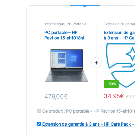
Informatique
,
PC Portable
,
Extension de garan
Portables
PROMOTIONS
PC portable – HP
Extension de ga
Pavilion 15-eh1018nf
à 3 ans – HP Ca
Pack
DEALS
-
50%
34,95
€
479,00
€
69,9
Ce produit :
PC portable – HP Pavilion 15-eh101
Extension de garantie à 3 ans – HP Care Pack
-