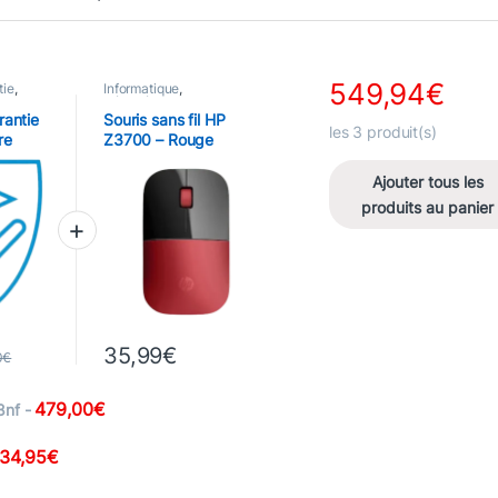
549,94
€
tie
,
Informatique
,
Périphériques
,
Souris
rantie
Souris sans fil HP
les
3
produit(s)
re
Z3700 – Rouge
Ajouter tous les
produits au panier
35,99
€
0
€
479,00
€
8nf
-
34,95
€