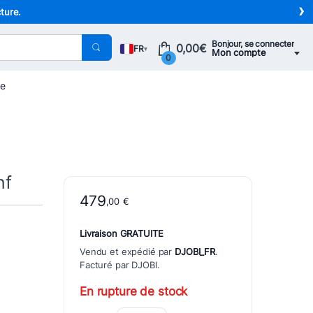
›
cture.
Bonjour, se connecter
0,00
€
FR
▾
Mon compte
0
ue
nf
479
,00
€
Livraison GRATUITE
Vendu et expédié par
DJOBI_FR
.
Facturé par DJOBI.
En rupture de stock