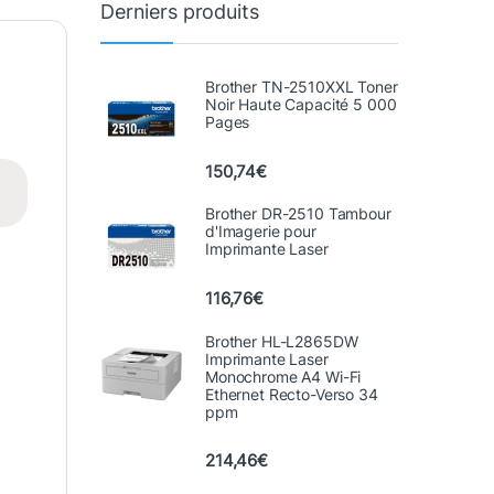
Derniers produits
Brother TN-2510XXL Toner
Noir Haute Capacité 5 000
Pages
150,74
€
Brother DR-2510 Tambour
d'Imagerie pour
Imprimante Laser
116,76
€
Brother HL-L2865DW
Imprimante Laser
Monochrome A4 Wi-Fi
Ethernet Recto-Verso 34
ppm
214,46
€