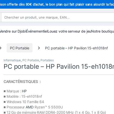
ison offerte dès 80€ d’achat, le bon plan qui fait plaisir sans alourdir la fa
Vendre sur Djobi
Événementiel
Louez votre serveur de jeu
Notre boutiq
PC Portable
PC portable – HP Pavilion 15-eh1018nf
Informatique
,
PC Portable
,
Portables
PC portable – HP Pavilion 15-eh1018
CARACTÉRISTIQUES :
■ Marque :
HP
■ Modèle : 15-eh1018nf
■ Windows 10 Famille 64
■ Processeur
AMD
Ryzen™ 5 5500U
■ 12 Go de mémoire RAM DDR4-3200 MHz (1 x 4 Go, 1 x 8 Go)