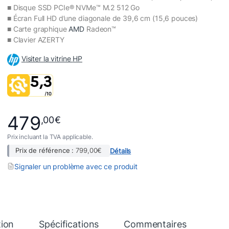
■ Disque SSD PCIe® NVMe™ M.2 512 Go
■ Écran Full HD d’une diagonale de 39,6 cm (15,6 pouces)
■ Carte graphique
AMD
Radeon™
■ Clavier AZERTY
V
isiter la vitrine
HP
479
,00
€
Prix incluant la TVA applicable.
Prix de référence :
799,00
€
Détails
Signaler un problème avec ce produit
tion
Spécifications
Commentaires