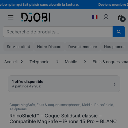
Skip to navigation
Skip to content
on plan qui fait plaisir sans alourdir la facture.
Deviens membre DJO
0
Recherche pour :
Service client
Notre Discord
Devenir membre
Nos promos
Accueil
Téléphonie
Mobile
Étuis & coques sm
›
1 offre disponible
À partir de
49,90
€
Coque MagSafe
,
Étuis & coques smartphones
,
Mobile
,
RhinoShield
,
Téléphonie
RhinoShield™ – Coque Solidsuit classic –
Compatible MagSafe – iPhone 15 Pro – BLANC