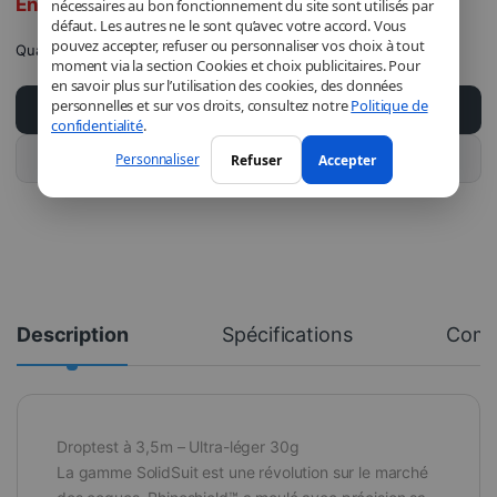
En rupture de stock
nécessaires au bon fonctionnement du site sont utilisés par
défaut. Les autres ne le sont qu’avec votre accord. Vous
pouvez accepter, refuser ou personnaliser vos choix à tout
Quantité
moment via la section Cookies et choix publicitaires. Pour
en savoir plus sur l’utilisation des cookies, des données
personnelles et sur vos droits, consultez notre
Politique de
Ajouter au panier
confidentialité
.
Acheter ce produit
Personnaliser
Refuser
Accepter
Description
Spécifications
Comm
Droptest à 3,5m – Ultra-léger 30g
La gamme SolidSuit est une révolution sur le marché