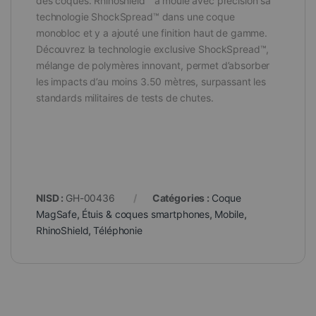
des coques. Rhinoshield™ a moulé avec précision sa
technologie ShockSpread™ dans une coque
monobloc et y a ajouté une finition haut de gamme.
Découvrez la technologie exclusive ShockSpread™,
mélange de polymères innovant, permet d’absorber
les impacts d’au moins 3.50 mètres, surpassant les
standards militaires de tests de chutes.
NISD :
GH-00436
Catégories :
Coque
MagSafe
,
Étuis & coques smartphones
,
Mobile
,
RhinoShield
,
Téléphonie