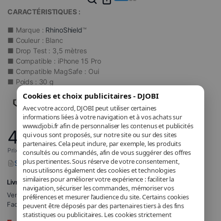
CARACTÉRISTIQUES :
■ Marque :
RhinoShield
™
■ Couleur : Blanc
■ Drop Test : 3,5 mètres
■ Compatible : iPhone 15 Pro
■ Compatible MagSafe : Oui
■ Poids : 30 g
Cookies et choix publicitaires - DJOBI
Avec votre accord, DJOBI peut utiliser certaines
informations liées à votre navigation et à vos achats sur
www.djobi.fr afin de personnaliser les contenus et publicités
49
,90
€
qui vous sont proposés, sur notre site ou sur des sites
partenaires. Cela peut inclure, par exemple, les produits
Prix incluant la TVA applicable.
consultés ou commandés, afin de vous suggérer des offres
plus pertinentes. Sous réserve de votre consentement,
Signaler un problème avec ce produit
nous utilisons également des cookies et technologies
similaires pour améliorer votre expérience : faciliter la
Livraison à 5,71€
navigation, sécuriser les commandes, mémoriser vos
Vendu et expédié par
DJOBI_FR
.
préférences et mesurer l’audience du site. Certains cookies
Facturé par DJOBI.
peuvent être déposés par des partenaires tiers à des fins
statistiques ou publicitaires. Les cookies strictement