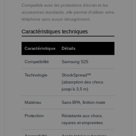
Compatible avec les protections d’écran et les
accessoires standards, elle permet d’utiliser votre
téléphone sans aucun désagrément.
Caractéristiques techniques
Caractéristique
Détails
Compatibilité
Samsung S25
Technologie
ShockSpread™
(absorption des chocs
jusqu'à 3,5 m)
Matériau
Sans BPA, finition mate
Protection
Résistante aux chocs,
rayures et empreintes
Accessibilité
Accès total aux boutons,