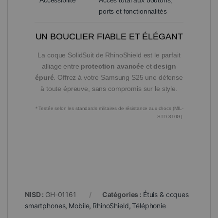
ports et fonctionnalités
UN BOUCLIER FIABLE ET ÉLÉGANT
La coque SolidSuit de RhinoShield est le parfait
alliage entre
protection avancée
et
design
épuré
. Offrez à votre Samsung S25 une défense
à toute épreuve, sans compromis sur le style.
* Testée selon les standards militaires de résistance aux chocs (MIL-
STD 810G).
NISD :
GH-01161
Catégories :
Étuis & coques
smartphones
,
Mobile
,
RhinoShield
,
Téléphonie