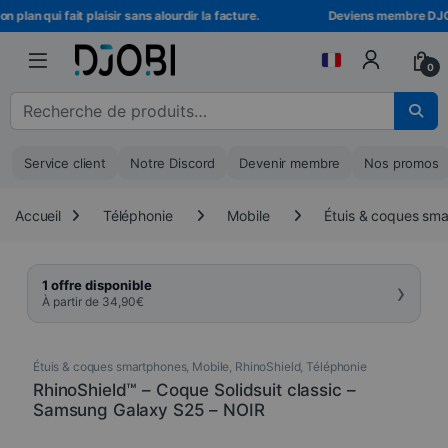
Skip to navigation
Skip to content
plan qui fait plaisir sans alourdir la facture.
Deviens membre DJOBI !
0
Recherche pour :
Service client
Notre Discord
Devenir membre
Nos promos
Accueil
Téléphonie
Mobile
Étuis & coques sm
›
1 offre disponible
À partir de
34,90
€
Étuis & coques smartphones
,
Mobile
,
RhinoShield
,
Téléphonie
RhinoShield™ – Coque Solidsuit classic –
Samsung Galaxy S25 – NOIR