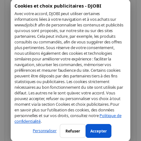
Cookies et choix publicitaires - DJOBI
Protection ultime contre les chocs
Avec votre accord, DJOBI peut utiliser certaines
informations liées à votre navigation et à vos achats sur
www.djobi.fr afin de personnaliser les contenus et publicités
La coque
SolidSuit
est conçue pour offrir une
qui vous sont proposés, sur notre site ou sur des sites
protection exceptionnelle à votre
Samsung S25
.
partenaires. Cela peut inclure, par exemple, les produits
Fabriquée avec la technologie exclusive
consultés ou commandés, afin de vous suggérer des offres
ShockSpread™
de
RhinoShield
, elle garantit
plus pertinentes. Sous réserve de votre consentement,
nous utilisons également des cookies et technologies
une absorption des chocs jusqu'à
3,5 mètres
,
similaires pour améliorer votre expérience : faciliter la
surpassant largement les normes militaires.
navigation, sécuriser les commandes, mémoriser vos
préférences et mesurer l’audience du site. Certains cookies
peuvent être déposés par des partenaires tiers à des fins
Son design monobloc, fin et léger, épouse
statistiques ou publicitaires. Les cookies strictement
nécessaires au bon fonctionnement du site sont utilisés par
parfaitement les courbes de votre téléphone tout
défaut. Les autres ne le sont qu’avec votre accord. Vous
en assurant une protection optimale contre les
pouvez accepter, refuser ou personnaliser vos choix à tout
chutes, les rayures et les impacts du quotidien.
moment via la section Cookies et choix publicitaires. Pour
Matériaux durables et respectueux
en savoir plus sur l’utilisation des cookies, des données
personnelles et sur vos droits, consultez notre
Politique de
confidentialité
.
Fabriquée à partir de matériaux sans BPA, la
coque SolidSuit est non seulement robuste, mais
Personnaliser
Refuser
Accepter
également respectueuse de votre santé et de