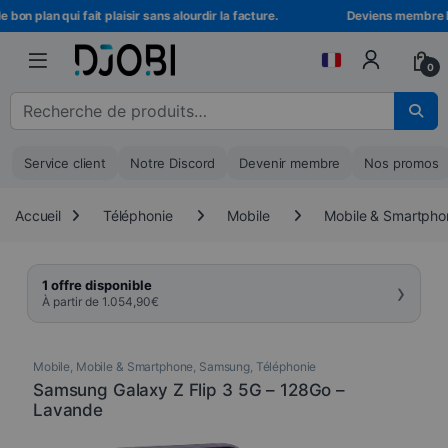
Skip to navigation
Skip to content
bon plan qui fait plaisir sans alourdir la facture.
Deviens membre DJO
0
Recherche pour :
Service client
Notre Discord
Devenir membre
Nos promos
Accueil
Téléphonie
Mobile
Mobile & Smartpho
›
1 offre disponible
À partir de
1.054,90
€
Mobile
,
Mobile & Smartphone
,
Samsung
,
Téléphonie
Samsung Galaxy Z Flip 3 5G – 128Go –
Lavande