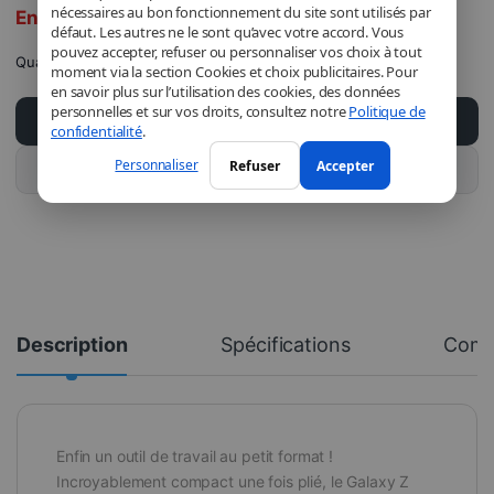
nécessaires au bon fonctionnement du site sont utilisés par
En rupture de stock
défaut. Les autres ne le sont qu’avec votre accord. Vous
pouvez accepter, refuser ou personnaliser vos choix à tout
Quantité
moment via la section Cookies et choix publicitaires. Pour
en savoir plus sur l’utilisation des cookies, des données
personnelles et sur vos droits, consultez notre
Politique de
Ajouter au panier
confidentialité
.
Personnaliser
Refuser
Accepter
Acheter ce produit
Description
Spécifications
Comm
Enfin un outil de travail au petit format !
Incroyablement compact une fois plié, le Galaxy Z