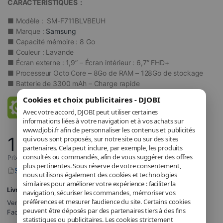
CARACTÉRISTIQUES :
■ Modèle : SM-F711BLVBEUH
■ Marque :
Samsung
■ Capacité mémoire : 8 Go
■ Couleur : Lavande
■
Écran externe : 1,9” – Écran intérieur : 6,7” FHD+
■
Processeur Octo Core – 8Go de RAM – 128Go de stockage
■
Batterie de 3300 mAh – Charge rapide
Cookies et choix publicitaires - DJOBI
Avec votre accord, DJOBI peut utiliser certaines
informations liées à votre navigation et à vos achats sur
www.djobi.fr afin de personnaliser les contenus et publicités
1 054
qui vous sont proposés, sur notre site ou sur des sites
,90
€
partenaires. Cela peut inclure, par exemple, les produits
consultés ou commandés, afin de vous suggérer des offres
Prix incluant la TVA applicable.
plus pertinentes. Sous réserve de votre consentement,
Signaler un problème avec ce produit
nous utilisons également des cookies et technologies
similaires pour améliorer votre expérience : faciliter la
Livraison GRATUITE
navigation, sécuriser les commandes, mémoriser vos
préférences et mesurer l’audience du site. Certains cookies
Vendu et expédié par
DJOBI_FR
.
peuvent être déposés par des partenaires tiers à des fins
Facturé par DJOBI.
statistiques ou publicitaires. Les cookies strictement