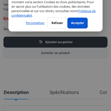
moment via la section Cookies et choix publicitaires. Pour
Vendu et expédié par
DJOBI_FR
.
en savoir plus sur l’utilisation des cookies, des données
Facturé par DJOBI.
personnelles et sur vos droits, consultez notre
Politique de
confidentialité
.
En rupture de stock
Personnaliser
Refuser
Accepter
Quantité
Ajouter au panier
Acheter ce produit
Description
Spécifications
Comm