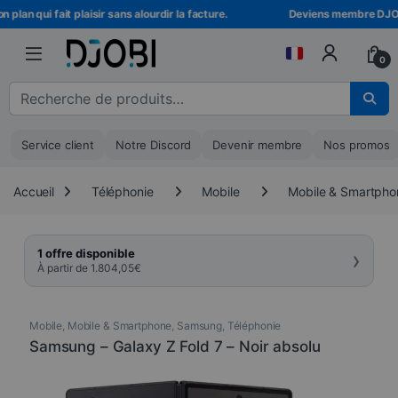
Skip to navigation
Skip to content
plan qui fait plaisir sans alourdir la facture.
Deviens membre DJOBI !
0
Recherche pour :
Service client
Notre Discord
Devenir membre
Nos promos
Accueil
Téléphonie
Mobile
Mobile & Smartpho
›
1 offre disponible
À partir de
1.804,05
€
Mobile
,
Mobile & Smartphone
,
Samsung
,
Téléphonie
Samsung – Galaxy Z Fold 7 – Noir absolu