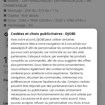
■ Modèle : SM-F966BZKBEUB / SM-F966BZKCEUB / SM-
F966BZKNEUB
■ Stockage : 256 Go / 512 Go / 1 To
■ Couleur : Noir absolu
■ Ecran : 2184 x 1968 (QXGA+) / 2520 x 1080 (FHD+)
■ Technologie : 5G
Cookies et choix publicitaires - DJOBI
Avec votre accord, DJOBI peut utiliser certaines
informations liées à votre navigation et à vos achats sur
www.djobi.fr afin de personnaliser les contenus et publicités
qui vous sont proposés, sur notre site ou sur des sites
partenaires. Cela peut inclure, par exemple, les produits
1 804
,05
€
consultés ou commandés, afin de vous suggérer des offres
plus pertinentes. Sous réserve de votre consentement,
Prix incluant la TVA applicable.
nous utilisons également des cookies et technologies
Signaler un problème avec ce produit
similaires pour améliorer votre expérience : faciliter la
navigation, sécuriser les commandes, mémoriser vos
Capacité de stockage
préférences et mesurer l’audience du site. Certains cookies
peuvent être déposés par des partenaires tiers à des fins
statistiques ou publicitaires. Les cookies strictement
nécessaires au bon fonctionnement du site sont utilisés par
défaut. Les autres ne le sont qu’avec votre accord. Vous
pouvez accepter, refuser ou personnaliser vos choix à tout
Livraison GRATUITE