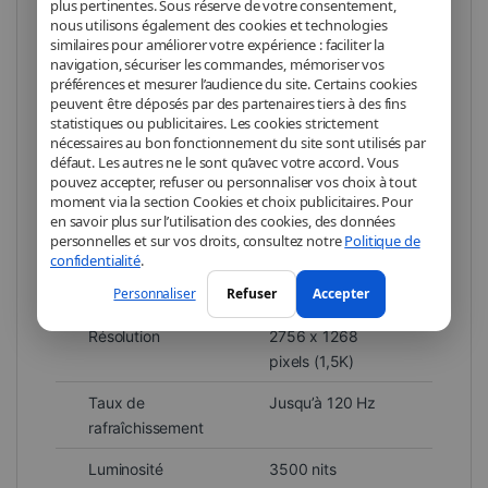
plus pertinentes. Sous réserve de votre consentement,
Couleur
Noir
nous utilisons également des cookies et technologies
similaires pour améliorer votre expérience : faciliter la
Mémoire RAM
12 Go LPDDR5X
navigation, sécuriser les commandes, mémoriser vos
préférences et mesurer l’audience du site. Certains cookies
Stockage
512 Go UFS 4.1
peuvent être déposés par des partenaires tiers à des fins
statistiques ou publicitaires. Les cookies strictement
Processeur
MediaTek
nécessaires au bon fonctionnement du site sont utilisés par
défaut. Les autres ne le sont qu’avec votre accord. Vous
Dimensity 8500-
pouvez accepter, refuser ou personnaliser vos choix à tout
Ultra
moment via la section Cookies et choix publicitaires. Pour
en savoir plus sur l’utilisation des cookies, des données
GPU
Mali-G720 MC8
personnelles et sur vos droits, consultez notre
Politique de
confidentialité
.
Écran
AMOLED 6,59
Personnaliser
Refuser
Accepter
pouces
Résolution
2756 x 1268
pixels (1,5K)
Taux de
Jusqu’à 120 Hz
rafraîchissement
Luminosité
3500 nits