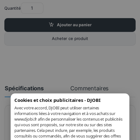
Quantité
Ajouter au panier
Acheter ce produit
Spécifications
Commentaires
Cookies et choix publicitaires - DJOBI
Avec votre accord, DJOBI peut utiliser certaines
informations liées à votre navigation et à vos achats sur
www.djobi.fr afin de personnaliser les contenus et publicités
Marque
Xiaomi
qui vous sont proposés, sur notre site ou sur des sites
partenaires. Cela peut inclure, par exemple, les produits
Modèle
consultés ou commandés, afin de vous suggérer des offres