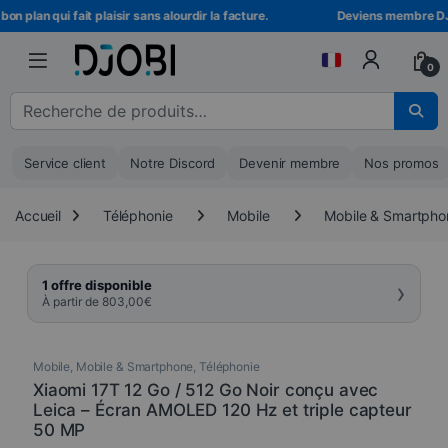
Skip to navigation
Skip to content
 plan qui fait plaisir sans alourdir la facture.
Deviens membre DJOBI
0
Recherche pour :
Service client
Notre Discord
Devenir membre
Nos promos
Accueil
Téléphonie
Mobile
Mobile & Smartpho
›
1 offre disponible
À partir de
803,00
€
Mobile
,
Mobile & Smartphone
,
Téléphonie
Xiaomi 17T 12 Go / 512 Go Noir conçu avec
Leica – Écran AMOLED 120 Hz et triple capteur
50 MP