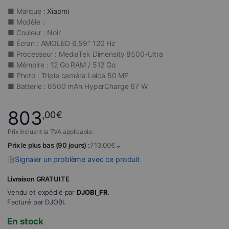
■ Marque :
Xiaomi
■ Modèle :
■ Couleur : Noir
■ Écran : AMOLED 6,59″ 120 Hz
■ Processeur : MediaTek Dimensity 8500-Ultra
■ Mémoire : 12 Go RAM / 512 Go
■ Photo : Triple caméra Leica 50 MP
■ Batterie : 6500 mAh HyperCharge 67 W
803
,00
€
Prix incluant la TVA applicable.
Prix le plus bas (90 jours) :
713,00
€
⌄
Signaler un problème avec ce produit
Livraison GRATUITE
Vendu et expédié par
DJOBI_FR
.
Facturé par DJOBI.
En stock