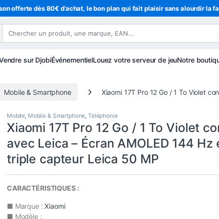
son offerte dès 80€ d’achat, le bon plan qui fait plaisir sans alourdir la f
Vendre sur Djobi
Événementiel
Louez votre serveur de jeu
Notre boutiq
Mobile & Smartphone
Xiaomi 17T Pro 12 Go / 1 To Violet c
Mobile
,
Mobile & Smartphone
,
Téléphonie
Xiaomi 17T Pro 12 Go / 1 To Violet c
avec Leica – Écran AMOLED 144 Hz 
triple capteur Leica 50 MP
CARACTÉRISTIQUES :
■ Marque :
Xiaomi
■ Modèle :