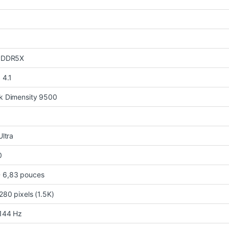
PDDR5X
 4.1
k Dimensity 9500
Ultra
0
6,83 pouces
280 pixels (1.5K)
 144 Hz