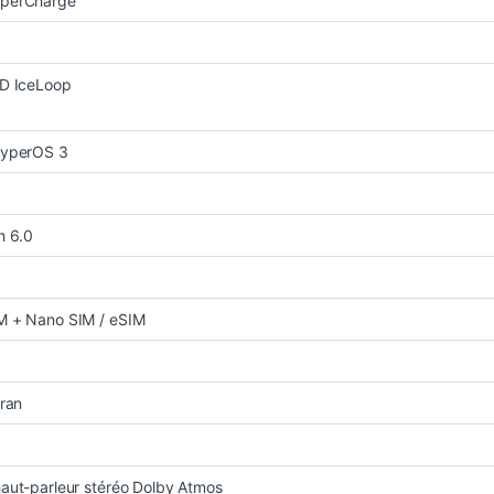
perCharge
3D IceLoop
HyperOS 3
h 6.0
M + Nano SIM / eSIM
cran
aut-parleur stéréo Dolby Atmos