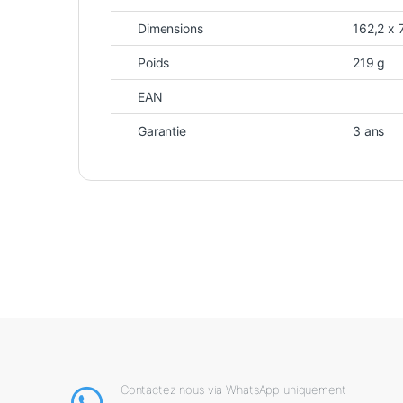
Dimensions
162,2 x 
Poids
219 g
EAN
Garantie
3 ans
Contactez nous via WhatsApp uniquement