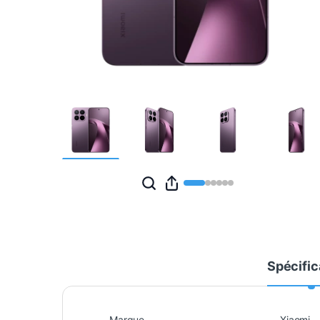
Spécific
Marque
Xiaomi