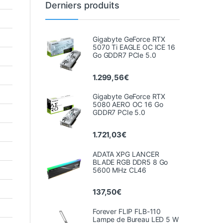
Derniers produits
Gigabyte GeForce RTX
5070 Ti EAGLE OC ICE 16
Go GDDR7 PCIe 5.0
1.299,56
€
Gigabyte GeForce RTX
5080 AERO OC 16 Go
GDDR7 PCIe 5.0
1.721,03
€
ADATA XPG LANCER
BLADE RGB DDR5 8 Go
5600 MHz CL46
137,50
€
Forever FLIP FLB-110
Lampe de Bureau LED 5 W