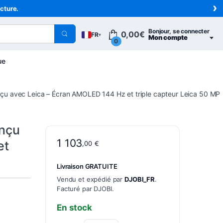
›
acture.
Bonjour, se connecter
0,00
€
FR
▾
Mon compte
0
ue
onçu avec Leica – Écran AMOLED 144 Hz et triple capteur Leica 50 MP
onçu
1 103
et
,00
€
Livraison GRATUITE
Vendu et expédié par
DJOBI_FR
.
Facturé par DJOBI.
En stock