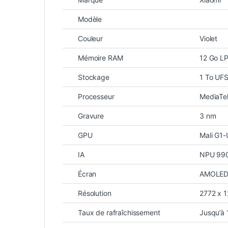
Modèle
Couleur
Violet
Mémoire RAM
12 Go L
Stockage
1 To UFS
Processeur
MediaTe
Gravure
3 nm
GPU
Mali G1-
IA
NPU 99
Écran
AMOLED 
Résolution
2772 x 1
Taux de rafraîchissement
Jusqu’à