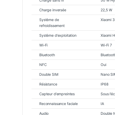
Charge sans fil
50 W Hy
Charge inversée
22,5 W
Système de
Xiaomi 
refroidissement
Système d’exploitation
Xiaomi 
Wi-Fi
Wi-Fi 7
Bluetooth
Bluetoot
NFC
Oui
Double SIM
Nano SI
Résistance
IP68
Capteur d’empreintes
Sous l’é
Reconnaissance faciale
IA
Audio
Double h