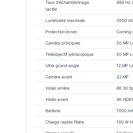
Taux d’échantillonnage
480 Hz 
tactile
Luminosité maximale
3500 nit
Protection écran
Corning G
Caméra principale
50 MP Le
Téléobjectif périscopique
50 MP L
Ultra grand-angle
12 MP L
Caméra avant
32 MP
Vidéo arrière
8K 30 fp
Vidéo avant
4K HDR
Batterie
7000 mA
Charge rapide filaire
100 W H