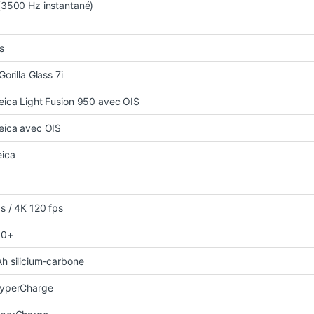
(3500 Hz instantané)
s
orilla Glass 7i
ica Light Fusion 950 avec OIS
eica avec OIS
eica
s / 4K 120 fps
10+
h silicium-carbone
yperCharge