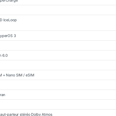
perCharge
3D IceLoop
HyperOS 3
h 6.0
M + Nano SIM / eSIM
cran
aut-parleur stéréo Dolby Atmos