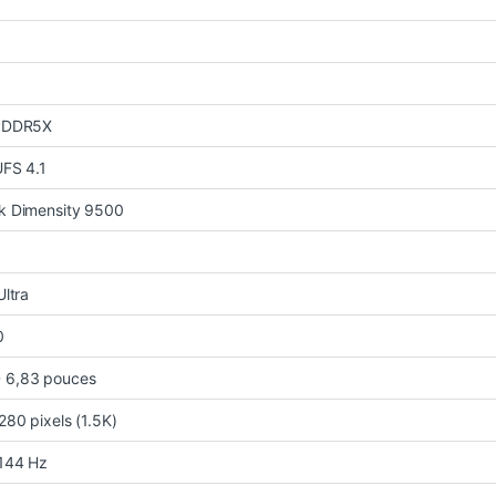
PDDR5X
UFS 4.1
k Dimensity 9500
Ultra
0
6,83 pouces
280 pixels (1.5K)
 144 Hz