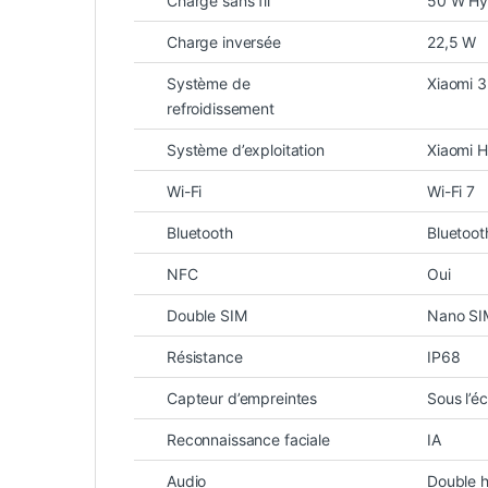
Charge sans fil
50 W Hy
Charge inversée
22,5 W
Système de
Xiaomi 
refroidissement
Système d’exploitation
Xiaomi 
Wi-Fi
Wi-Fi 7
Bluetooth
Bluetoot
NFC
Oui
Double SIM
Nano SI
Résistance
IP68
Capteur d’empreintes
Sous l’é
Reconnaissance faciale
IA
Audio
Double h