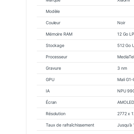
Modèle
Couleur
Noir
Mémoire RAM
12 Go L
Stockage
512 Go 
Processeur
MediaTe
Gravure
3 nm
GPU
Mali G1-
IA
NPU 99
Écran
AMOLED 
Résolution
2772 x 1
Taux de rafraîchissement
Jusqu’à