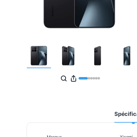
Spécific
Marque
Xiaomi