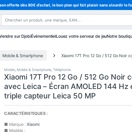
son offerte dès 80€ d’achat, le bon plan qui fait plaisir sans alourdir la f
Vendre sur Djobi
Événementiel
Louez votre serveur de jeu
Notre boutiq
Mobile & Smartphone
Xiaomi 17T Pro 12 Go / 512 Go Noir 
Mobile
,
Mobile & Smartphone
,
Téléphonie
Xiaomi 17T Pro 12 Go / 512 Go Noir 
avec Leica – Écran AMOLED 144 Hz 
triple capteur Leica 50 MP
CARACTÉRISTIQUES :
■ Marque :
Xiaomi
■ Modèle :