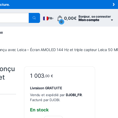
›
acture.
Bonjour, se connecter
0,00
€
FR
▾
Mon compte
0
ue
conçu avec Leica – Écran AMOLED 144 Hz et triple capteur Leica 50 M
conçu
1 003
et
,00
€
Livraison GRATUITE
Vendu et expédié par
DJOBI_FR
.
Facturé par DJOBI.
En stock