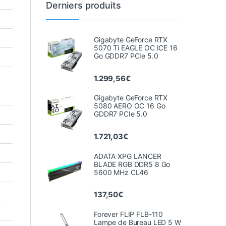
Derniers produits
Gigabyte GeForce RTX
5070 Ti EAGLE OC ICE 16
Go GDDR7 PCIe 5.0
1.299,56
€
Gigabyte GeForce RTX
5080 AERO OC 16 Go
GDDR7 PCIe 5.0
1.721,03
€
ADATA XPG LANCER
BLADE RGB DDR5 8 Go
5600 MHz CL46
137,50
€
Forever FLIP FLB-110
Lampe de Bureau LED 5 W