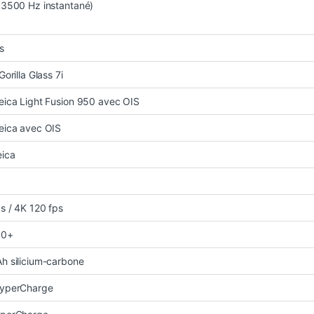
(3500 Hz instantané)
s
orilla Glass 7i
ica Light Fusion 950 avec OIS
eica avec OIS
eica
s / 4K 120 fps
10+
h silicium-carbone
yperCharge