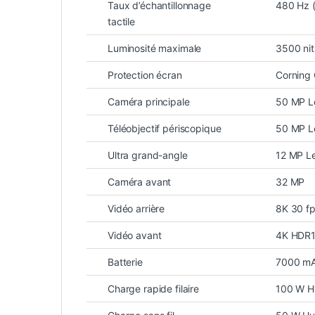
Taux d’échantillonnage
480 Hz 
tactile
Luminosité maximale
3500 nit
Protection écran
Corning G
Caméra principale
50 MP Le
Téléobjectif périscopique
50 MP L
Ultra grand-angle
12 MP L
Caméra avant
32 MP
Vidéo arrière
8K 30 fp
Vidéo avant
4K HDR
Batterie
7000 mA
Charge rapide filaire
100 W H