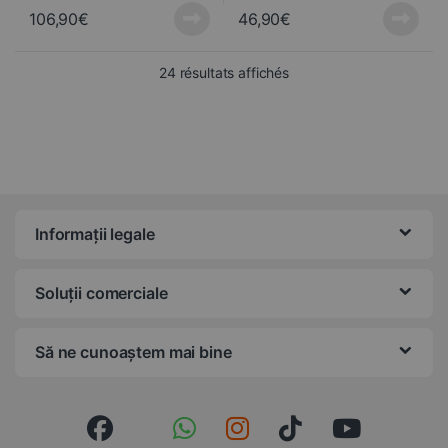
106,90
€
46,90
€
Trié du plus récent au pl
24 résultats affichés
Informații legale
Soluții comerciale
Să ne cunoaștem mai bine