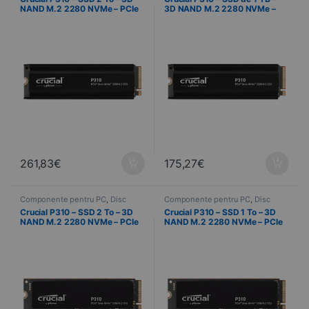
NAND M.2 2280 NVMe – PCIe
3D NAND M.2 2280 NVMe –
4.0 x4 + Dissipateur
PCIe 4.0 x4 + radiator
261,83
€
175,27
€
Componente pentru PC
,
Disc
Componente pentru PC
,
Disc
NVMe
,
Informatică
NVMe
,
Informatică
Crucial P310 – SSD 2 To – 3D
Crucial P310 – SSD 1 To – 3D
NAND M.2 2280 NVMe – PCIe
NAND M.2 2280 NVMe – PCIe
4.0 x4
4.0 x4