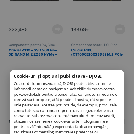
233,48
€
133,69
€
Componente pentru PC
,
Disc
Componente pentru PC
,
Disc
NVMe
,
Informatică
NVMe
,
Informatică
Crucial P310 – SSD 500 Go –
Crucial E100
3D NAND M.2 2280 NVMe –
(CT1000E100SSD8) M.2 PCIe
PCIe 4.0 x4
NVMe 1 To SSD
Cookie-uri și opțiuni publicitare - DJOBI
Cu acordul dumneavoastră, DJOBI poate utiliza anumite
informații legate de navigarea și achizițiile dumneavoastră
pe www.djobi.fr pentru a personaliza conținutul și reclamele
care vă sunt propuse, atât pe site-ul nostru, cât și pe site-
urile partenere. Acestea pot include, de exemplu, produsele
consultate sau comandate, pentru a vă sugera oferte mai
relevante. Sub rezerva consimțământului dumneavoastră,
utilizăm, de asemenea, cookie-uri și tehnologii similare
89,21
€
125,75
€
pentru a vă îmbunătăți experiența: facilitarea navigării,
securizarea comenzilor, memorarea preferințelor