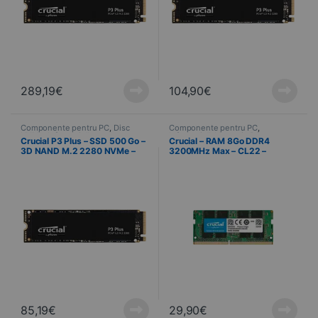
289,19
€
104,90
€
Componente pentru PC
,
Disc
Componente pentru PC
,
NVMe
,
Informatică
Informatică
,
Memorie PC
Crucial P3 Plus – SSD 500 Go –
Crucial – RAM 8Go DDR4
3D NAND M.2 2280 NVMe –
3200MHz Max – CL22 –
PCIe 4.0 x4
Mémoire PC Portable / Bureau
85,19
€
29,90
€