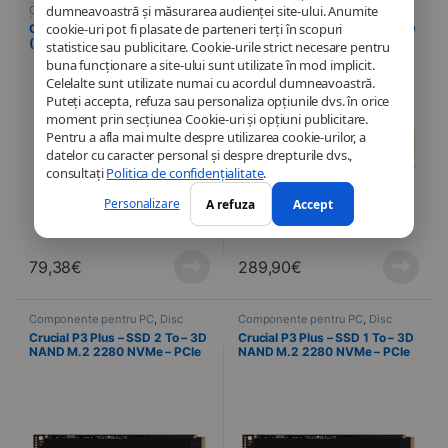
dumneavoastră și măsurarea audienței site-ului. Anumite
Componente pentru PC
,
Disc
Componente pentru PC
,
Disc
NVMe
,
Informatică
NVMe
,
Informatică
cookie-uri pot fi plasate de parteneri terți în scopuri
Crucial E100
Crucial P3 Plus – SSD 4 To – 3D
(CT480E100SSD8) M.2 PCIe
NAND M.2 2280 NVMe – PCIe
statistice sau publicitare. Cookie-urile strict necesare pentru
NVMe 480 Go SSD
4.0 x4
buna funcționare a site-ului sunt utilizate în mod implicit.
Celelalte sunt utilizate numai cu acordul dumneavoastră.
Puteți accepta, refuza sau personaliza opțiunile dvs. în orice
moment prin secțiunea Cookie-uri și opțiuni publicitare.
Pentru a afla mai multe despre utilizarea cookie-urilor, a
datelor cu caracter personal și despre drepturile dvs.,
consultați
Politica de confidențialitate
.
Personalizare
A refuza
Accept
79,38
€
289,90
€
Componente pentru PC
,
Disc
Componente pentru PC
,
Disc
NVMe
,
Informatică
NVMe
,
Informatică
Crucial P3 Plus – SSD 2 To – 3D
Crucial P3 Plus – SSD 1 To – 3D
NAND M.2 2280 NVMe – PCIe
NAND M.2 2280 NVMe – PCIe
4.0 x4
4.0 x4