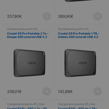
257,90
€
389,90
€
Componente pentru PC
,
Componente pentru PC
,
Informatică
,
Stocare externă
Informatică
,
Stocare externă
Crucial X9 Pro Portable 2 To –
Crucial X9 Pro Portable 1 TB –
Disque SSD externe USB 3.2
Unitate SSD externă USB 3.2
Gen 2 (3.1 Gen 2)
Gen 2 (3.1 Gen 2)
206,01
€
142,88
€
Componente pentru PC
,
Disc
Componente pentru PC
,
Disc
NVMe
,
Informatică
NVMe
,
Informatică
Crucial P310 – SSD 2 To – 3D
Crucial P310 – SSD de 1 TB –