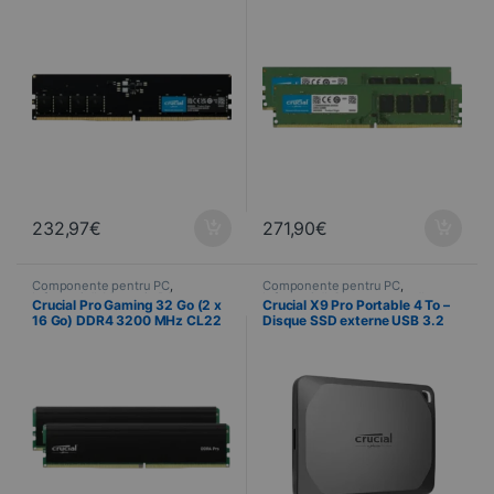
232,97
€
271,90
€
Componente pentru PC
,
Componente pentru PC
,
Informatică
,
Memorie PC
Informatică
,
Stocare externă
Crucial Pro Gaming 32 Go (2 x
Crucial X9 Pro Portable 4 To –
16 Go) DDR4 3200 MHz CL22
Disque SSD externe USB 3.2
avec radiateur
Gen 2 (3.1 Gen 2)