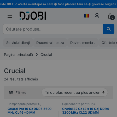
Treci la navigare
Treci la conținut
 80 €, o ofertă avantajoasă care îți face plăcere fără să-ți greveze bugetul.
0
Căutare pentru :
Serviciul clienți
Discord-ul nostru
Devino membru
Ofertele 
Pagina principală
Crucial
Crucial
Trié du plus récent au plus ancien
24 résultats affichés
Filtres
Componente pentru PC
,
Componente pentru PC
,
Informatică
,
Memorie PC
Informatică
,
Memorie PC
Crucial Pro 16 Go DDR5 5600
Crucial 32 Go (2 x 16 Go) DDR4
MHz CL46 – DIMM
3200 MHz CL22 UDIMM